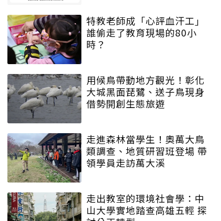
特教老師成「心評血汗工」
誰偷走了教育現場的80小
時？
用候鳥帶動地方觀光！彰化
大城黑面琵鷺、送子鳥現身
借勢開創生態旅遊
走進森林當學生！奧萬大鳥
類調查、地質研習班登場 帶
領學員走訪萬大溪
走出教室的環境社會學：中
山大學實地踏查高雄五輕 探