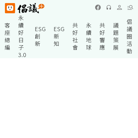
永
倡
客
續
共
永
共
議
ESG
ESG
議
座
好
好
續
好
題
創
新
圈
總
日
社
地
響
策
新
知
活
編
子
會
球
應
展
動
3.0