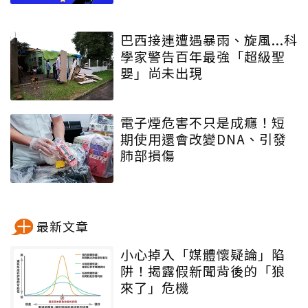
巴西接連遭遇暴雨、旋風...科
學家警告百年最強「超級聖
嬰」尚未出現
電子煙危害不只是成癮！短
期使用還會改變DNA、引發
肺部損傷
最新文章
小心掉入「媒體懷疑論」陷
阱！揭露假新聞背後的「狼
來了」危機