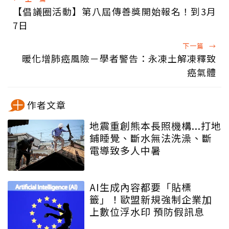
【倡議圈活動】第八屆傳善獎開始報名！到3月
7日
下一篇
→
暖化增肺癌風險－學者警告：永凍土解凍釋致
癌氣體
作者文章
地震重創熊本長照機構...打地
鋪睡覺、斷水無法洗澡、斷
電導致多人中暑
AI生成內容都要「貼標
籤」！歐盟新規強制企業加
上數位浮水印 預防假訊息