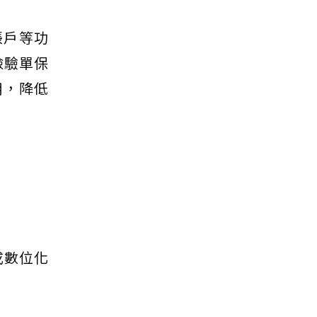
帳戶等功
檢驗單保
用，降低
成數位化