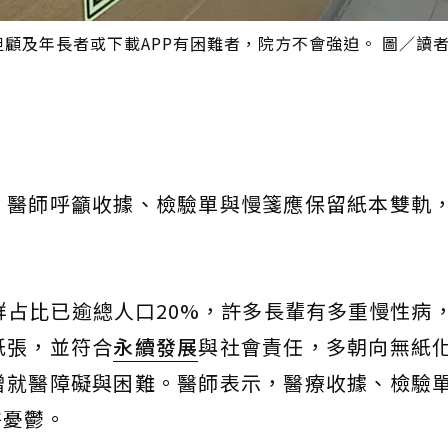
但顧及年長者或下載APP有困難者，院方不會強迫。 圖／讀
，醫師呼籲收據、檢驗單與慢箋應保留紙本雙軌
群占比已逾總人口20%，許多長輩有多重慢性病
紙張，並符合
永續發展
與社會責任，多朝向無紙
增就醫障礙與困難。醫師表示，醫療收據、檢驗
醫憂鬱。