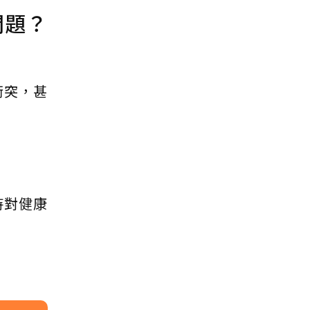
問題？
衝突，甚
持對健康