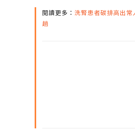
閱讀更多：
洗腎患者碳排高出常人
趟