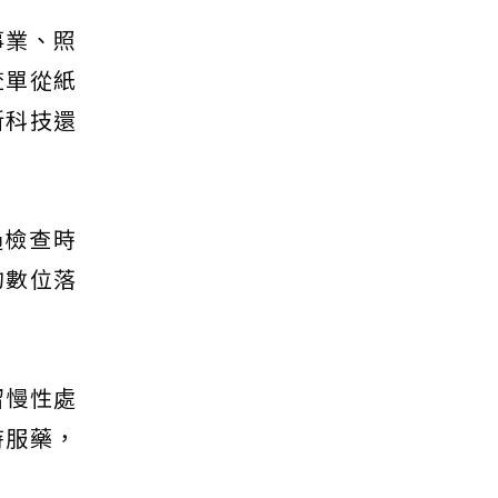
事業、照
查單從紙
新科技還
過檢查時
的數位落
留慢性處
時服藥，