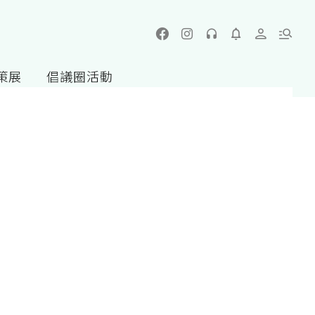
策展
倡議圈活動