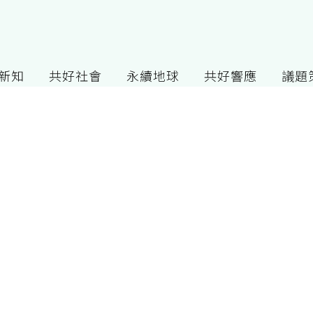
G新知
共好社會
永續地球
共好響應
議題