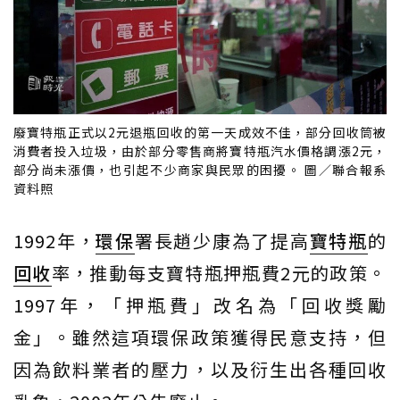
廢寶特瓶正式以2元退瓶回收的第一天成效不佳，部分回收筒被
消費者投入垃圾，由於部分零售商將寶特瓶汽水價格調漲2元，
部分尚未漲價，也引起不少商家與民眾的困擾。 圖／聯合報系
資料照
1992年，
環保
署長趙少康為了提高
寶特瓶
的
回收
率，推動每支寶特瓶押瓶費2元的政策。
1997年，「押瓶費」改名為「回收獎勵
金」。雖然這項環保政策獲得民意支持，但
因為飲料業者的壓力，以及衍生出各種回收