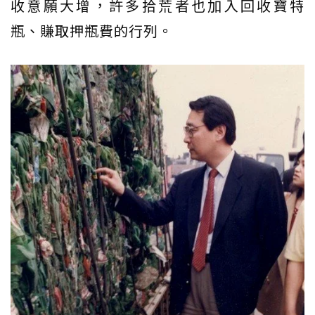
收意願大增，許多拾荒者也加入回收寶特
瓶、賺取押瓶費的行列。