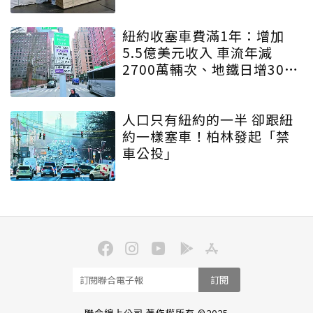
紐約收塞車費滿1年：增加
5.5億美元收入 車流年減
2700萬輛次、地鐵日增30萬
人
人口只有紐約的一半 卻跟紐
約一樣塞車！柏林發起「禁
車公投」
訂閱
聯合線上公司 著作權所有 ©2025