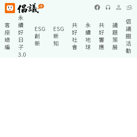
永
倡
客
續
共
永
共
議
ESG
ESG
議
座
好
好
續
好
題
創
新
圈
總
日
社
地
響
策
新
知
活
編
子
會
球
應
展
動
3.0