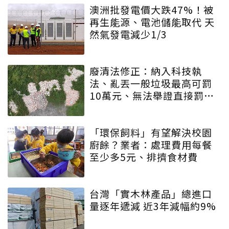
澳洲批發電價大跌47%！被
再生能源、電池儲能取代 天
然氣發電減少1/3
廢清法修正：納入科技執
法、亂丟一般垃圾最高可罰
10萬元、無法舉證直接罰車
主
「環保飼料」有望解決校園
廚餘？業者：處理費用每餐
至少多5元、排擠食材費
台灣「實木林產品」總進口
量逐年遞減 近3年減幅約9%