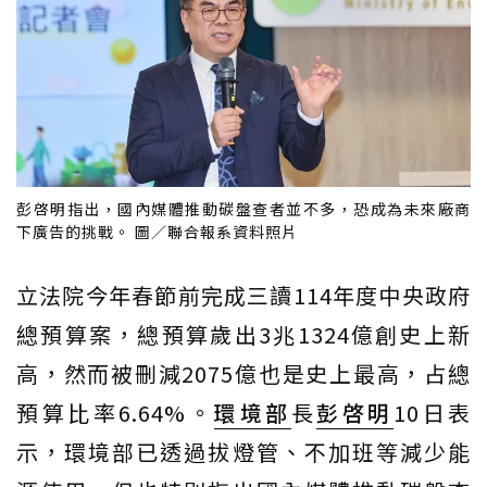
彭啓明指出，國內媒體推動碳盤查者並不多，恐成為未來廠商
下廣告的挑戰。 圖／聯合報系資料照片
立法院今年春節前完成三讀114年度中央政府
總預算案，總預算歲出3兆1324億創史上新
高，然而被刪減2075億也是史上最高，占總
預算比率6.64%。
環境部
長
彭啓明
10日表
示，環境部已透過拔燈管、不加班等減少能