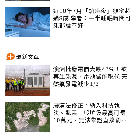
近10年7月「熱帶夜」頻率超
過8成 學者：一半睡眠時間可
能都睡不好
最新文章
澳洲批發電價大跌47%！被
再生能源、電池儲能取代 天
然氣發電減少1/3
廢清法修正：納入科技執
法、亂丟一般垃圾最高可罰
10萬元、無法舉證直接罰車
主