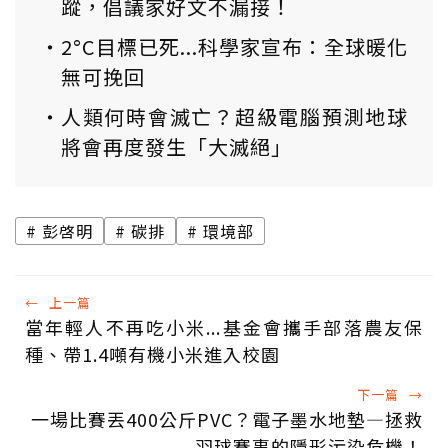
蹤，倡議家好文不漏接！
2°C目標已死...科學家宣布：全球暖化
無可挽回
人類何時會滅亡？超級電腦預測地球
將會再度發生「大滅絕」
彭啓明
碳排
環境部
←
上一篇
當年輕人不再吃小米...基金會攜手部落農友保
種、帶1.4噸有機小米進入校園
下一篇
→
一場比賽丟400公斤PVC？電子墨水地墊—拯救
羽球賽事的隱形污染危機！