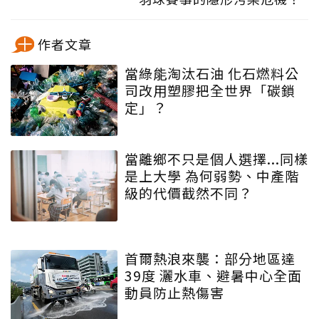
作者文章
當綠能淘汰石油 化石燃料公
司改用塑膠把全世界「碳鎖
定」？
當離鄉不只是個人選擇...同樣
是上大學 為何弱勢、中產階
級的代價截然不同？
首爾熱浪來襲：部分地區達
39度 灑水車、避暑中心全面
動員防止熱傷害