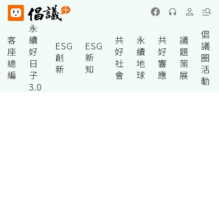
永
倡
客
續
共
永
共
議
ESG
ESG
議
座
好
好
續
好
題
創
新
圈
總
日
社
地
響
策
新
知
活
編
子
會
球
應
展
動
3.0