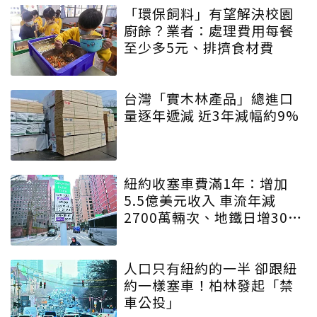
「環保飼料」有望解決校園
廚餘？業者：處理費用每餐
至少多5元、排擠食材費
台灣「實木林產品」總進口
量逐年遞減 近3年減幅約9%
紐約收塞車費滿1年：增加
5.5億美元收入 車流年減
2700萬輛次、地鐵日增30萬
人
人口只有紐約的一半 卻跟紐
約一樣塞車！柏林發起「禁
車公投」