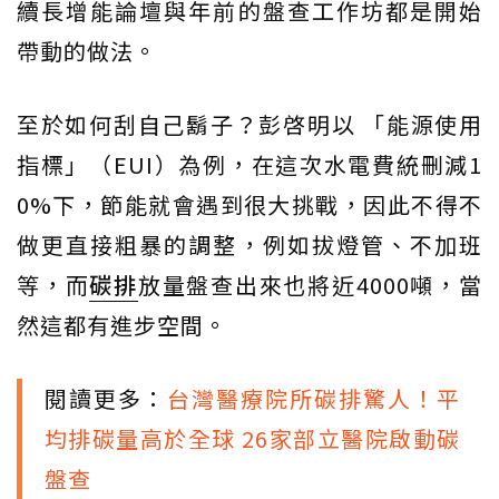
續長增能論壇與年前的盤查工作坊都是開始
帶動的做法。
至於如何刮自己鬍子？彭啓明以 「能源使用
指標」（EUI）為例，在這次水電費統刪減1
0%下，節能就會遇到很大挑戰，因此不得不
做更直接粗暴的調整，例如拔燈管、不加班
等，而
碳排
放量盤查出來也將近4000噸，當
然這都有進步空間。
閱讀更多：
台灣醫療院所碳排驚人！平
均排碳量高於全球 26家部立醫院啟動碳
盤查