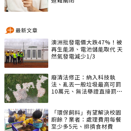
最新文章
澳洲批發電價大跌47%！被
再生能源、電池儲能取代 天
然氣發電減少1/3
廢清法修正：納入科技執
法、亂丟一般垃圾最高可罰
10萬元、無法舉證直接罰車
主
「環保飼料」有望解決校園
廚餘？業者：處理費用每餐
至少多5元、排擠食材費