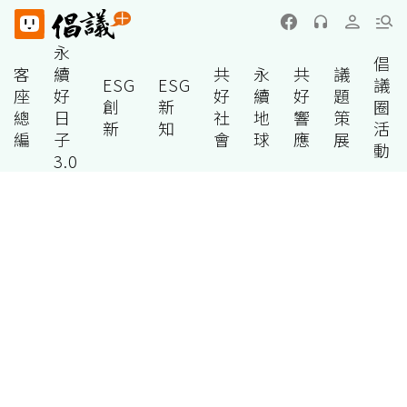
永
倡
客
續
共
永
共
議
ESG
ESG
議
座
好
好
續
好
題
創
新
圈
總
日
社
地
響
策
新
知
活
編
子
會
球
應
展
動
3.0