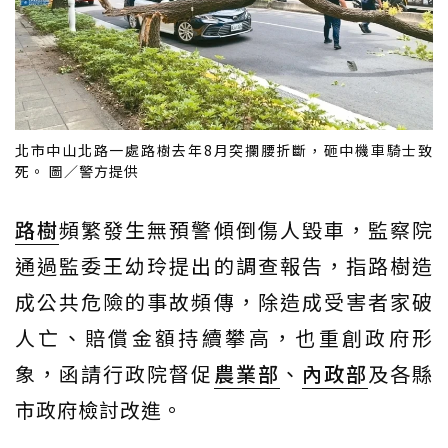
北市中山北路一處路樹去年8月突攔腰折斷，砸中機車騎士致
死。 圖／警方提供
路樹
頻繁發生無預警傾倒傷人毀車，監察院
通過監委王幼玲提出的調查報告，指路樹造
成公共危險的事故頻傳，除造成受害者家破
人亡、賠償金額持續攀高，也重創政府形
象，函請行政院督促
農業部
、
內政部
及各縣
市政府檢討改進。