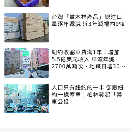
台灣「實木林產品」總進口
量逐年遞減 近3年減幅約9%
紐約收塞車費滿1年：增加
5.5億美元收入 車流年減
2700萬輛次、地鐵日增30萬
人
人口只有紐約的一半 卻跟紐
約一樣塞車！柏林發起「禁
車公投」