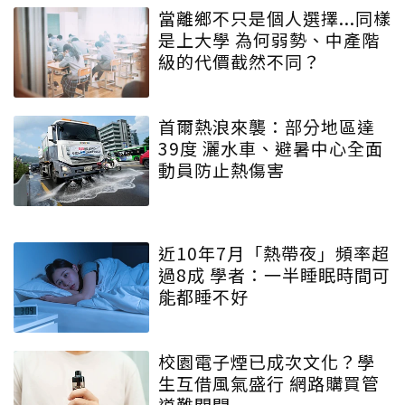
當離鄉不只是個人選擇...同樣
是上大學 為何弱勢、中產階
級的代價截然不同？
首爾熱浪來襲：部分地區達
39度 灑水車、避暑中心全面
動員防止熱傷害
近10年7月「熱帶夜」頻率超
過8成 學者：一半睡眠時間可
能都睡不好
校園電子煙已成次文化？學
生互借風氣盛行 網路購買管
道難關閉