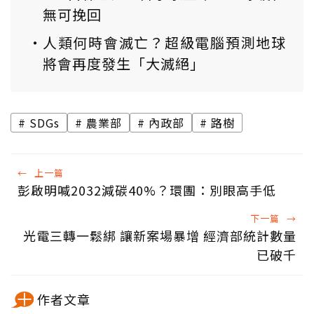
無可挽回
人類何時會滅亡？超級電腦預測地球
將會再度發生「大滅絕」
SDGs
農業部
內政部
路樹
←
上一篇
彭啟明喊2032減碳40%？環團：別眼高手低
下一篇
→
光電三轉一鬆綁 讓新案場暴增 經濟部統計數量
已破千
作者文章