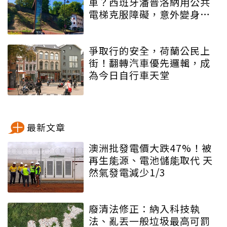
車？西班牙潘普洛納用公共
電梯克服障礙，意外變身自
行車之都
爭取行的安全，荷蘭公民上
街！翻轉汽車優先邏輯，成
為今日自行車天堂
最新文章
澳洲批發電價大跌47%！被
再生能源、電池儲能取代 天
然氣發電減少1/3
廢清法修正：納入科技執
法、亂丟一般垃圾最高可罰