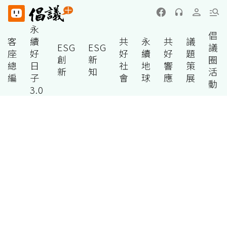
永
倡
客
續
共
永
共
議
ESG
ESG
議
座
好
好
續
好
題
創
新
圈
總
日
社
地
響
策
新
知
活
編
子
會
球
應
展
動
3.0