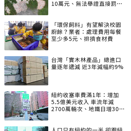
10萬元、無法舉證直接罰車
主
「環保飼料」有望解決校園
廚餘？業者：處理費用每餐
至少多5元、排擠食材費
台灣「實木林產品」總進口
量逐年遞減 近3年減幅約9%
紐約收塞車費滿1年：增加
5.5億美元收入 車流年減
2700萬輛次、地鐵日增30萬
人
人口只有紐約的一半 卻跟紐