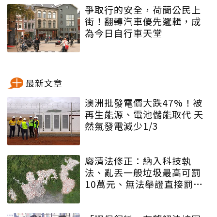
爭取行的安全，荷蘭公民上
街！翻轉汽車優先邏輯，成
為今日自行車天堂
最新文章
澳洲批發電價大跌47%！被
再生能源、電池儲能取代 天
然氣發電減少1/3
廢清法修正：納入科技執
法、亂丟一般垃圾最高可罰
10萬元、無法舉證直接罰車
主