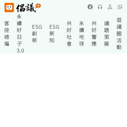
永
倡
客
續
共
永
共
議
ESG
ESG
議
座
好
好
續
好
題
創
新
圈
總
日
社
地
響
策
新
知
活
編
子
會
球
應
展
動
3.0