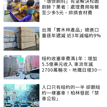
「環保飼料」有望解決校園
廚餘？業者：處理費用每餐
至少多5元、排擠食材費
台灣「實木林產品」總進口
量逐年遞減 近3年減幅約9%
紐約收塞車費滿1年：增加
5.5億美元收入 車流年減
2700萬輛次、地鐵日增30萬
人
人口只有紐約的一半 卻跟紐
約一樣塞車！柏林發起「禁
車公投」