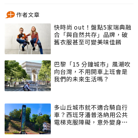
作者文章
快時尚 out！盤點5家瑞典融
合「與自然共存」品牌，破
舊衣服甚至可變美味佳餚
巴黎「15 分鐘城市」風潮吹
向台灣，不用開車上班會是
我們的未來生活嗎？
多山丘城市就不適合騎自行
車？西班牙潘普洛納用公共
電梯克服障礙，意外變身自
行車之都