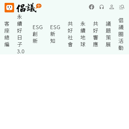
永
倡
客
續
共
永
共
議
ESG
ESG
議
座
好
好
續
好
題
創
新
圈
總
日
社
地
響
策
新
知
活
編
子
會
球
應
展
動
3.0