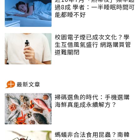
過8成 學者：一半睡眠時間可
能都睡不好
校園電子煙已成次文化？學
生互借風氣盛行 網路購買管
道難關閉
最新文章
掃碼選魚的時代：手機選購
海鮮真能成永續解方？
螞蟻非合法食用昆蟲？南韓