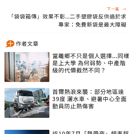
下一篇
→
「袋袋箱傳」效果不彰...二手塑膠袋反供過於求
專家：免費新袋是最大障礙
作者文章
當離鄉不只是個人選擇...同樣
是上大學 為何弱勢、中產階
級的代價截然不同？
首爾熱浪來襲：部分地區達
39度 灑水車、避暑中心全面
動員防止熱傷害
近10年7月「熱帶夜」頻率超