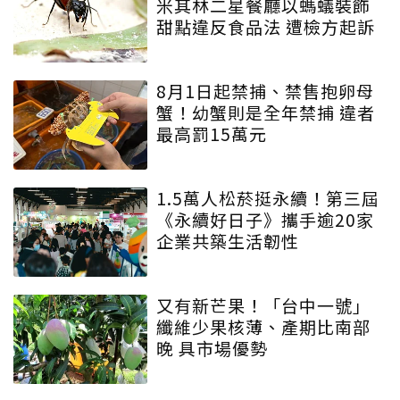
米其林二星餐廳以螞蟻裝飾
甜點違反食品法 遭檢方起訴
8月1日起禁捕、禁售抱卵母
蟹！幼蟹則是全年禁捕 違者
最高罰15萬元
1.5萬人松菸挺永續！第三屆
《永續好日子》攜手逾20家
企業共築生活韌性
又有新芒果！「台中一號」
纖維少果核薄、產期比南部
晚 具市場優勢