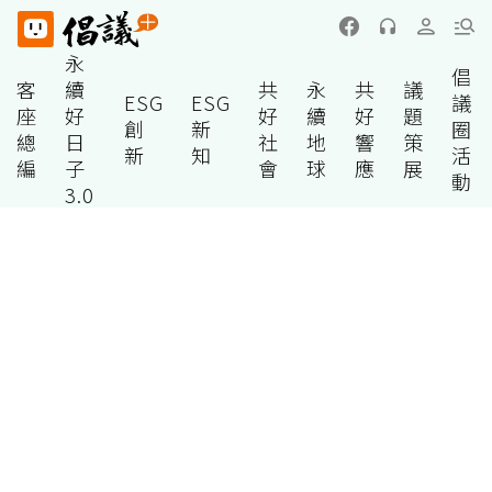
永
倡
客
續
共
永
共
議
ESG
ESG
議
座
好
好
續
好
題
創
新
圈
總
日
社
地
響
策
新
知
活
編
子
會
球
應
展
動
3.0