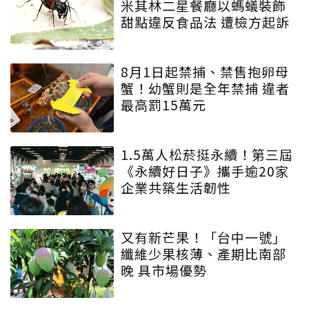
米其林二星餐廳以螞蟻裝飾
甜點違反食品法 遭檢方起訴
8月1日起禁捕、禁售抱卵母
蟹！幼蟹則是全年禁捕 違者
最高罰15萬元
1.5萬人松菸挺永續！第三屆
《永續好日子》攜手逾20家
企業共築生活韌性
又有新芒果！「台中一號」
纖維少果核薄、產期比南部
晚 具市場優勢