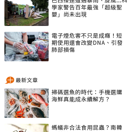
學家警告百年最強「超級聖
嬰」尚未出現
電子煙危害不只是成癮！短
期使用還會改變DNA、引發
肺部損傷
最新文章
掃碼選魚的時代：手機選購
海鮮真能成永續解方？
螞蟻非合法食用昆蟲？南韓