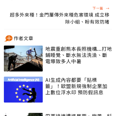
下一篇
→
超多外來種！金門屢傳外來種危害環境 成立移
除小組、盼有效防堵
作者文章
地震重創熊本長照機構...打地
鋪睡覺、斷水無法洗澡、斷
電導致多人中暑
AI生成內容都要「貼標
籤」！歐盟新規強制企業加
上數位浮水印 預防假訊息
巴西接連遭遇暴雨、旋風...科