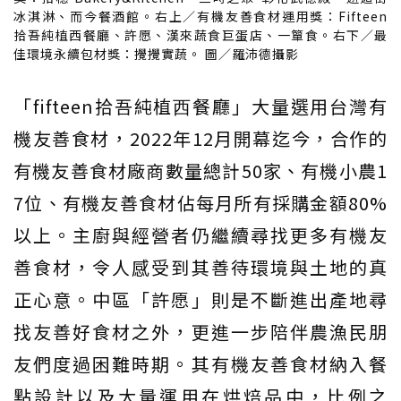
冰淇淋、而今餐酒館。右上／有機友善食材運用獎：Fifteen
拾吾純植西餐廳、許愿、漢來蔬食巨蛋店、一簞食。右下／最
佳環境永續包材獎：攪攪實蔬。 圖／羅沛德攝影
「fifteen拾吾純植⻄餐廳」大量選用台灣有
機友善食材，2022年12月開幕迄今，合作的
有機友善食材廠商數量總計50家、有機小農1
7位、有機友善食材佔每月所有採購金額80%
以上。主廚與經營者仍繼續尋找更多有機友
善食材，令人感受到其善待環境與土地的真
正心意。中區「許愿」則是不斷進出產地尋
找友善好食材之外，更進一步陪伴農漁民朋
友們度過困難時期。其有機友善食材納入餐
點設計以及大量運用在烘焙品中，比例之