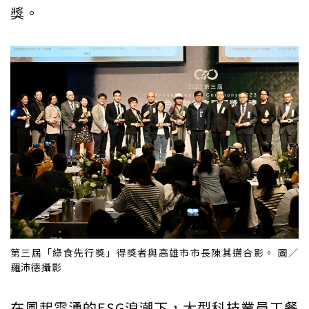
獎。
第三屆「綠食先行獎」得獎者與高雄市市長陳其邁合影。 圖／
羅沛德攝影
在風起雲湧的ESG浪潮下，大型科技業員工餐