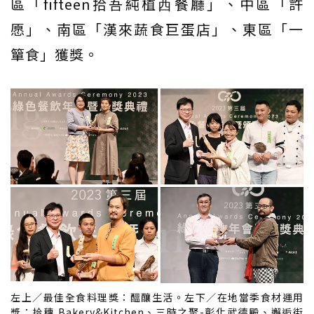
區「fifteen拾吾純植⻄餐廳」、中區「許
愿」、南區「漢來蔬食巨蛋店」、東區「一
簞食」獲獎。
左上／最佳全食料理獎：醞釀生活。左下／在地當季食材運用
獎：拾穗 Bakery&Kitchen、三時之聚-彰化武德殿、邂逅街