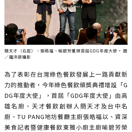
簡天才（右起）、張皓福、喻碧芳獲頒首屆GDG年度大使。 圖
／羅沛德攝影
為了表彰在台灣綠色餐飲發展上一路貢獻新
力的推動者，今年綠色餐飲頒獎典禮增設「G
DG年度大使」，首屆「GDG年度大使」由高
雄名廚、天才餐飲創辦人簡天才及台中名
廚、TU PANG地坊餐廳主廚張皓福以、資深
美食記者暨健康餐飲東雅小廚主廚喻碧芳榮