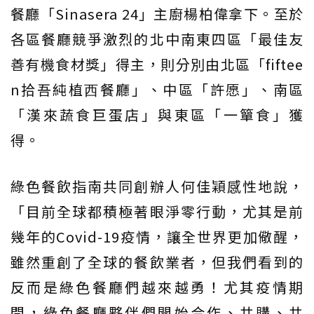
餐廳「Sinasera 24」主廚楊柏偉拿下。至於
各區餐廳競爭激烈的北中南東四區「最佳友
善有機食材獎」得主，則分別由北區「fiftee
n拾吾純植⻄餐廳」、中區「許愿」、南區
「漢來蔬食巨蛋店」與東區「一簞食」獲
得。
綠色餐飲指南共同創辦人何佳穎感性地說，
「目前全球都積極著眼淨零行動，尤其是前
幾年的Covid-19疫情，讓全世界更加儆醒，
雖然重創了全球的餐飲業者，但我們看到的
反而是綠色餐廳們越來越勇！尤其疫情期
間，綠色餐廳夥伴們開始合作、共購、共