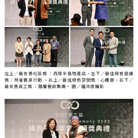
左上／最友善社區獎 ：西尾半島物產店，左下／最佳綠食倡議
獎：飛雀餐桌行動 ，右上／最佳綠色空間獎：心雕居，右下／
最友善員工獎 ：膳馨餐飲集團。 圖／羅沛德攝影