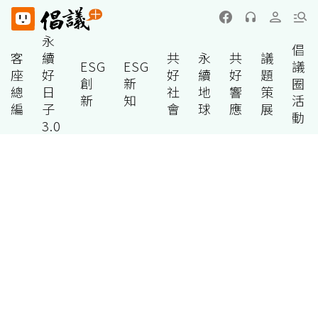
永
倡
客
續
共
永
共
議
ESG
ESG
議
座
好
好
續
好
題
創
新
圈
總
日
社
地
響
策
新
知
活
編
子
會
球
應
展
動
3.0