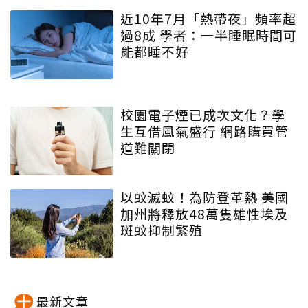
近10年7月「熱帶夜」頻率超
過8成 學者：一半睡眠時間可
能都睡不好
校園電子煙已成次文化？學
生互借風氣盛行 網路購買管
道難關閉
以蚊滅蚊！為防登革熱 美國
加州將釋放48萬隻雄性埃及
斑蚊抑制繁殖
最新文章