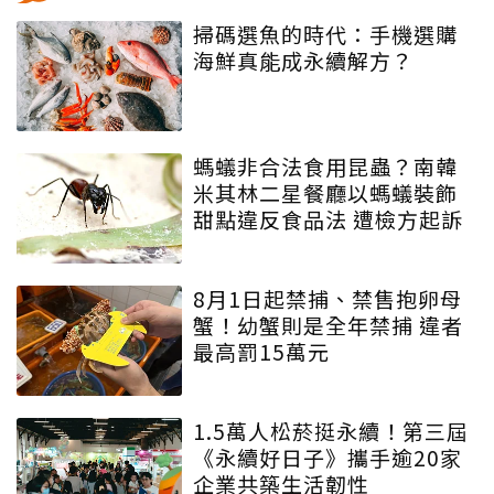
掃碼選魚的時代：手機選購
海鮮真能成永續解方？
螞蟻非合法食用昆蟲？南韓
米其林二星餐廳以螞蟻裝飾
甜點違反食品法 遭檢方起訴
8月1日起禁捕、禁售抱卵母
蟹！幼蟹則是全年禁捕 違者
最高罰15萬元
1.5萬人松菸挺永續！第三屆
《永續好日子》攜手逾20家
企業共築生活韌性