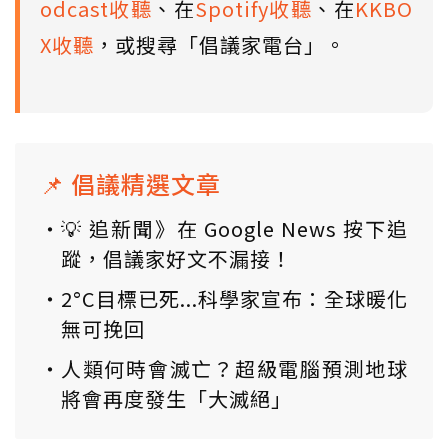
odcast收聽
、在
Spotify收聽
、在
KKBO
X收聽
，或搜尋「倡議家電台」。
📌 倡議精選文章
💡 追新聞》在 Google News 按下追
蹤，倡議家好文不漏接！
2°C目標已死...科學家宣布：全球暖化
無可挽回
人類何時會滅亡？超級電腦預測地球
將會再度發生「大滅絕」