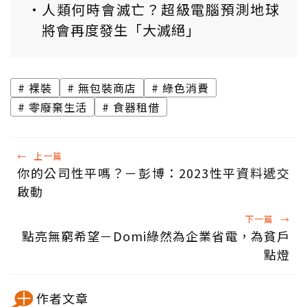
人類何時會滅亡？超級電腦預測地球
將會再度發生「大滅絕」
裸裝
無包裝商店
綠色消費
零廢棄生活
食器租借
←
上一篇
你的公司性平嗎？－彭博：2023性平資料遞交
啟動
下一篇
→
點亮無窮希望－Domi綠然為企業省電，為貧戶
點燈
作者文章