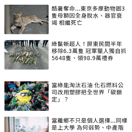
酷暑奪命...東京多摩動物園3
隻母獅因全身脫水、器官衰
竭 相繼死亡
綠鬣蜥超人！屏東民間半年
移除6.3萬隻 冠軍獵人獨自抓
5648隻、領98.9萬禮券
當綠能淘汰石油 化石燃料公
司改用塑膠把全世界「碳鎖
定」？
當離鄉不只是個人選擇...同樣
是上大學 為何弱勢、中產階