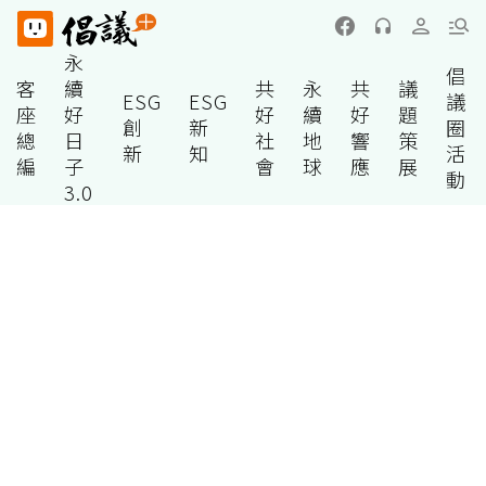
永
倡
客
續
共
永
共
議
ESG
ESG
議
座
好
好
續
好
題
創
新
圈
總
日
社
地
響
策
新
知
活
編
子
會
球
應
展
動
3.0