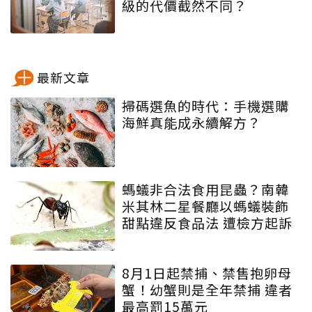
級的代價截然不同？
最新文章
掃碼選魚的時代：手機選購
海鮮真能成永續解方？
螞蟻非合法食用昆蟲？南韓
米其林二星餐廳以螞蟻裝飾
甜點違反食品法 遭檢方起訴
8月1日起禁捕、禁售抱卵母
蟹！幼蟹則是全年禁捕 違者
最高罰15萬元