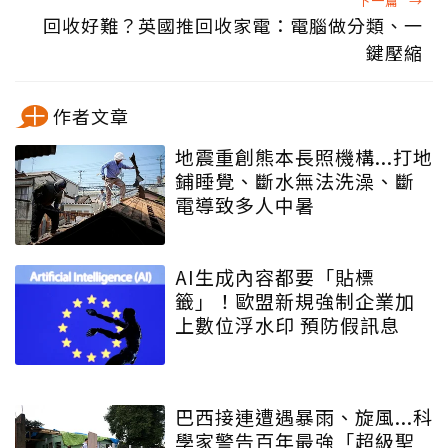
下一篇
→
回收好難？英國推回收家電：電腦做分類、一
鍵壓縮
作者文章
地震重創熊本長照機構...打地
鋪睡覺、斷水無法洗澡、斷
電導致多人中暑
AI生成內容都要「貼標
籤」！歐盟新規強制企業加
上數位浮水印 預防假訊息
巴西接連遭遇暴雨、旋風...科
學家警告百年最強「超級聖