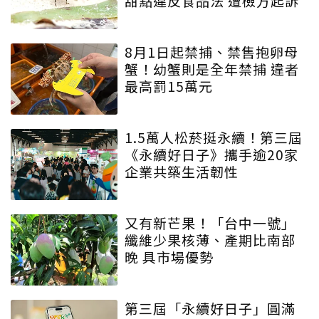
甜點違反食品法 遭檢方起訴
8月1日起禁捕、禁售抱卵母
蟹！幼蟹則是全年禁捕 違者
最高罰15萬元
1.5萬人松菸挺永續！第三屆
《永續好日子》攜手逾20家
企業共築生活韌性
又有新芒果！「台中一號」
纖維少果核薄、產期比南部
晚 具市場優勢
第三屆「永續好日子」圓滿