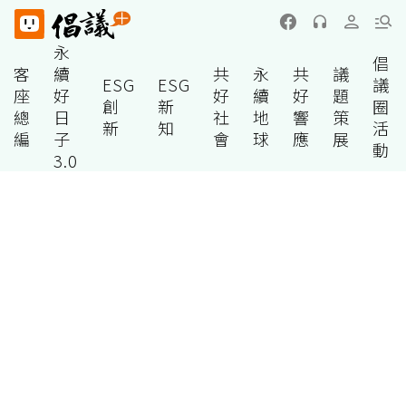
永
倡
客
續
共
永
共
議
ESG
ESG
議
座
好
好
續
好
題
創
新
圈
總
日
社
地
響
策
新
知
活
編
子
會
球
應
展
動
3.0