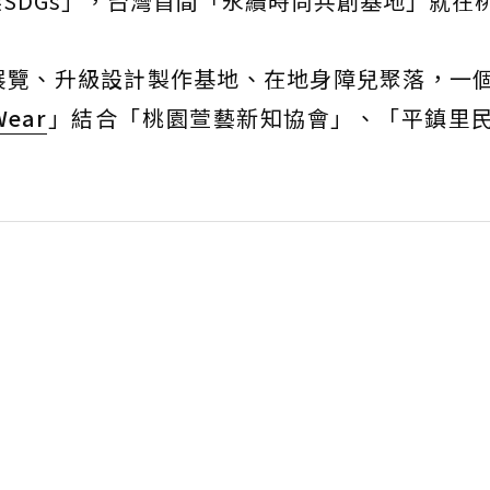
SDGs」，台灣首間「永續時尚共創基地」就在
展覽、升級設計製作基地、在地身障兒聚落，一
Wear
」結合「桃園萱藝新知協會」、「平鎮里