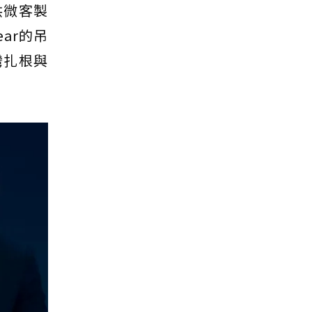
供微客製
ar的吊
灣扎根與