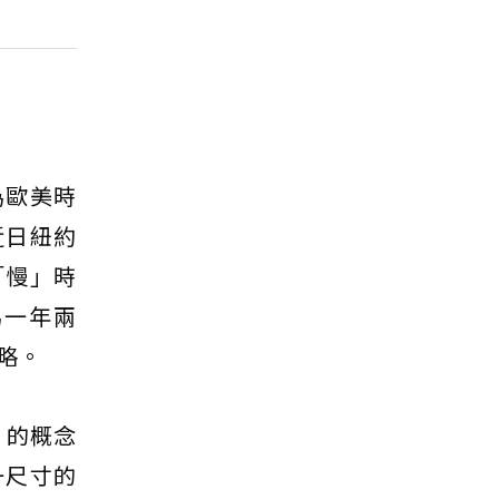
為歐美時
近日紐約
「慢」時
為一年兩
略。
」的概念
一尺寸的