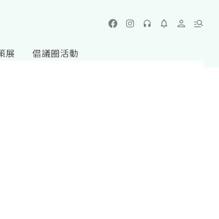
策展
倡議圈活動