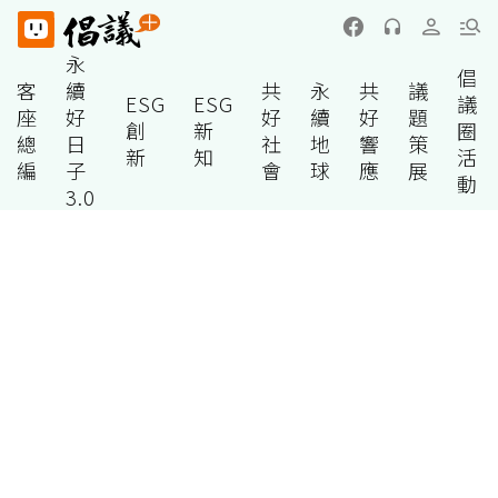
永
倡
客
續
共
永
共
議
ESG
ESG
議
座
好
好
續
好
題
創
新
圈
總
日
社
地
響
策
新
知
活
編
子
會
球
應
展
動
3.0