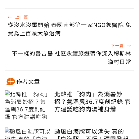
←
上一篇
從沒水沒電開始 泰國南部第一家NGO象醫院 免
費為上百頭大象治病
下一篇
→
不一樣的普吉島 社區永續旅遊帶你深入穆斯林
漁村日常
作者文章
北韓推「狗肉」為消暑妙
招？氣溫飆36.7度創紀錄 官
方建議吃狗肉湯補身體
颱風白海豚可以消失 真的
「白海豚」不行！環團發起