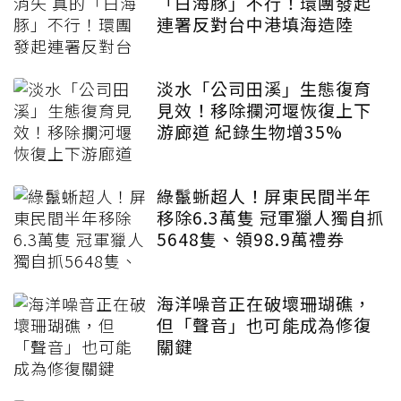
「白海豚」不行！環團發起
連署反對台中港填海造陸
淡水「公司田溪」生態復育
見效！移除攔河堰恢復上下
游廊道 紀錄生物增35%
綠鬣蜥超人！屏東民間半年
移除6.3萬隻 冠軍獵人獨自抓
5648隻、領98.9萬禮券
海洋噪音正在破壞珊瑚礁，
但「聲音」也可能成為修復
關鍵