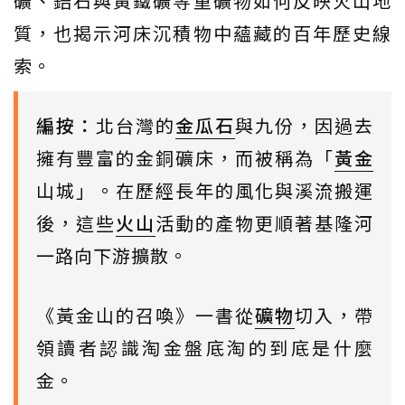
礦、鋯石與黃鐵礦等重礦物如何反映火山地
質，也揭示河床沉積物中蘊藏的百年歷史線
索。
編按：
北台灣的
金瓜石
與九份，因過去
擁有豐富的金銅礦床，而被稱為「
黃金
山城」。在歷經長年的風化與溪流搬運
後，這些
火山
活動的產物更順著基隆河
一路向下游擴散。
《黃金山的召喚》一書從
礦物
切入，帶
領讀者認識淘金盤底淘的到底是什麼
金。