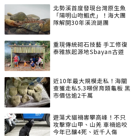
北勢溪首度發現台灣原生魚
「陽明山吻鰕虎」！海大團
隊解開30年溪流謎團
重現傳統砌石技藝 手工修復
泰雅族起源地Sbayan古道
近10年最大規模走私！海關
查獲走私5.3噸保育類龜板 黑
市價估逾2千萬
遊蕩犬貓禍害攀高峰！不只
攻擊穿山甲、山羌 車禍追咬
今年已釀4死、近千人傷