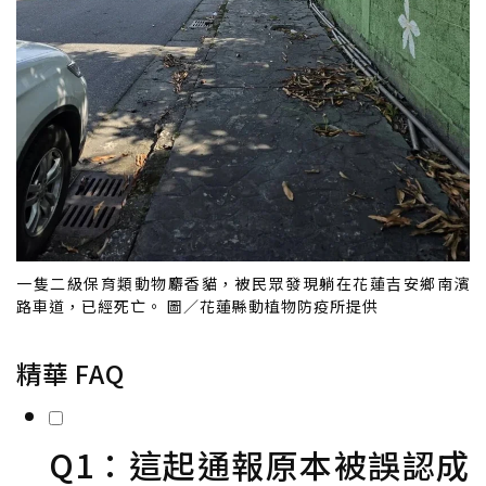
一隻二級保育類動物麝香貓，被民眾發現躺在花蓮吉安鄉南濱
路車道，已經死亡。 圖／花蓮縣動植物防疫所提供
精華 FAQ
Q1：這起通報原本被誤認成