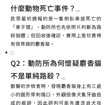
什麼動物死亡事件？
民眾最初通報的是一隻倒臥車道死亡的
「果子狸」，動防所也先依照片判斷為路
殺個體；但回收後確認，實際上是珍貴稀
有保育類的麝香貓。
Q2：動防所為何懷疑麝香貓
不是單純路殺？
獸醫初步檢查時，發現麝香貓身上有三處
小的圓形穿刺傷口，外觀很像犬隻牙齒造
成的痕跡，因此研判可能先遭流浪犬攻