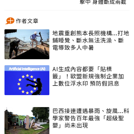
擊中 身體斷成兩截
作者文章
地震重創熊本長照機構...打地
鋪睡覺、斷水無法洗澡、斷
電導致多人中暑
AI生成內容都要「貼標
籤」！歐盟新規強制企業加
上數位浮水印 預防假訊息
巴西接連遭遇暴雨、旋風...科
學家警告百年最強「超級聖
嬰」尚未出現