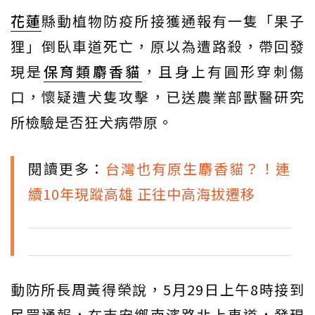
花蓮
縣動植物防疫所接獲通報有一隻「果子
狸」倒臥車道死亡，原以為遭路殺，帶回發
現是
保育類
麝香貓
，且身上有圓形穿刺傷
口，懷疑遭犬隻攻擊，已送農業部獸醫研究
所檢驗是否狂犬病帶原。
閱讀更多：
台灣也有原生麝香貓？！連
續10年現蹤高雄 正往中高海拔遷移
動防所長周黃得榮說，5月29日上午8時接到
民眾通報，在吉安鄉南濱路北上車道，發現