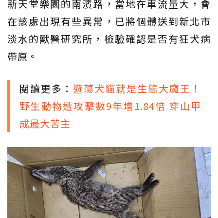
新天堂樂園的南濱路，當地在車流量大，會
在該處出現有些異常，已將個體送到新北市
淡水的獸醫研究所，檢驗確認是否有狂犬病
帶原。
閱讀更多：
遊蕩犬貓就是生態大魔王！
野生動物遭攻擊數9年增1.84倍 穿山甲
成最大苦主