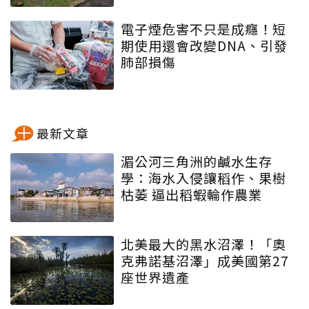
電子煙危害不只是成癮！短
期使用還會改變DNA、引發
肺部損傷
最新文章
湄公河三角洲的鹹水生存
學：海水入侵讓稻作、果樹
枯萎 逼出稻蝦輪作農業
北美最大的黑水沼澤！「奧
克弗諾基沼澤」成美國第27
座世界遺產