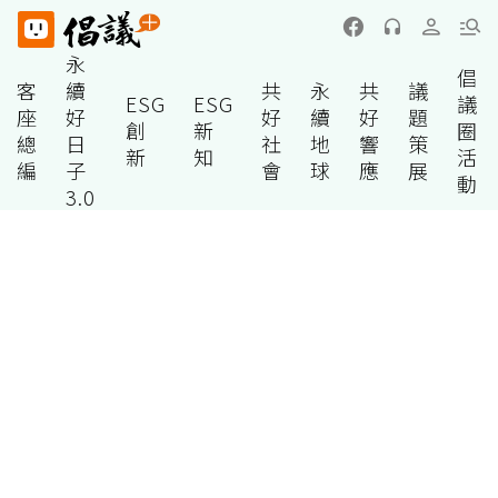
永
倡
客
續
共
永
共
議
ESG
ESG
議
座
好
好
續
好
題
創
新
圈
總
日
社
地
響
策
新
知
活
編
子
會
球
應
展
動
3.0