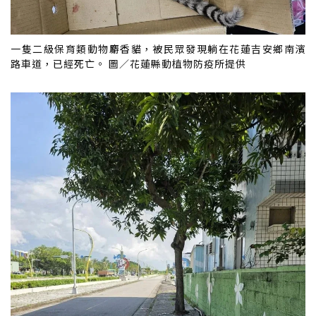
一隻二級保育類動物麝香貓，被民眾發現躺在花蓮吉安鄉南濱
路車道，已經死亡。 圖／花蓮縣動植物防疫所提供