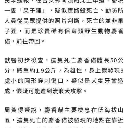
一隻「果子狸」，疑似遭路殺死亡。動防所
人員從民眾提供的照片判斷，死亡的並非果
子狸，而是珍貴稀有保育類
野生動物
麝香
貓，前往帶回。
獸醫初步檢查，這隻死亡麝香貓體長50公
分，體重約1.9公斤，為雄性，身上還發現3
處小的圓形穿刺傷口，疑似是犬隻牙齒造
成，懷疑可能遭到
流浪犬
攻擊。
周黃得榮說，麝香貓主要棲息在低海拔山
區，這隻死亡的麝香貓被發現的地點在靠近