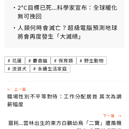
2°C目標已死...科學家宣布：全球暖化
無可挽回
人類何時會滅亡？超級電腦預測地球
將會再度發生「大滅絕」
花蓮
麝香貓
保育類
野生動物
流浪犬
永續生活家庭
←
上一篇
職場性別不平等對待：工作分配居首 其次為調
薪幅度
下一篇
→
噩耗...雲林出生的東方白鸛幼鳥「二寶」遭風機