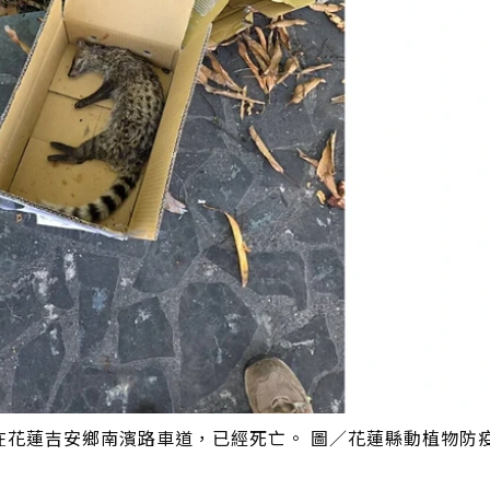
在花蓮吉安鄉南濱路車道，已經死亡。 圖／花蓮縣動植物防