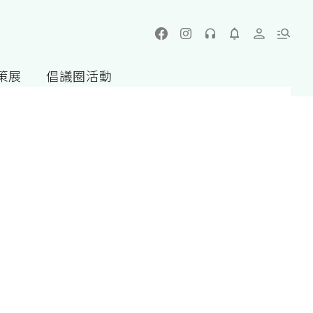
策展
倡議圈活動