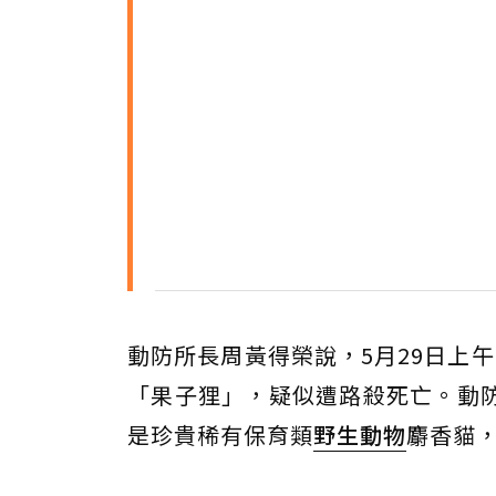
動防所長周黃得榮說，5月29日上
「果子狸」，疑似遭路殺死亡。動
是珍貴稀有保育類
野生動物
麝香貓