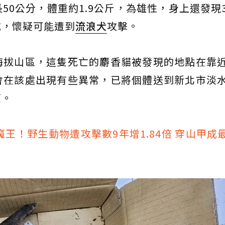
50公分，體重約1.9公斤，為雄性，身上還發現
成，懷疑可能遭到
流浪犬
攻擊。
海拔山區，這隻死亡的麝香貓被發現的地點在靠
會在該處出現有些異常，已將個體送到新北市淡
原。
王！野生動物遭攻擊數9年增1.84倍 穿山甲成