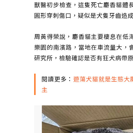
獸醫初步檢查，這隻死亡麝香貓體長
圓形穿刺傷口，疑似是犬隻牙齒造
周黃得榮說，麝香貓主要棲息在低
樂園的南濱路，當地在車流量大，
研究所，檢驗確認是否有狂犬病帶
閱讀更多：
遊蕩犬貓就是生態大魔
主