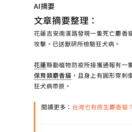
AI摘要
文章摘要整理：
花蓮吉安南濱路發現一隻死亡麝香
攻擊，已送獸研所檢驗狂犬病。
花蓮
縣動植物防疫所接獲通報有一
保育類
麝香貓
，且身上有圓形穿刺
狂犬病帶原。
閱讀更多：
台灣也有原生麝香貓？