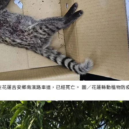
在花蓮吉安鄉南濱路車道，已經死亡。 圖／花蓮縣動植物防