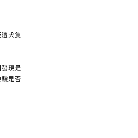
疑遭犬隻
回發現是
檢驗是否