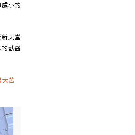
3處小的
近新天堂
水的獸醫
最大苦