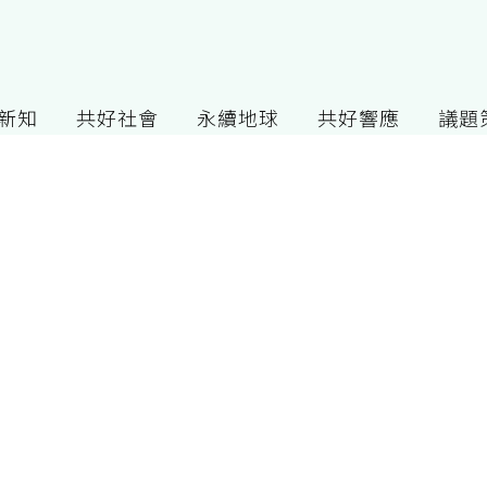
G新知
共好社會
永續地球
共好響應
議題