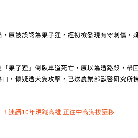
貓，原被誤認為果子狸，經初檢發現有穿刺傷，
隻「果子狸」倒臥車道死亡，原以為遭路殺，帶
傷口，懷疑遭犬隻攻擊，已送農業部獸醫研究所
！連續10年現蹤高雄 正往中高海拔遷移