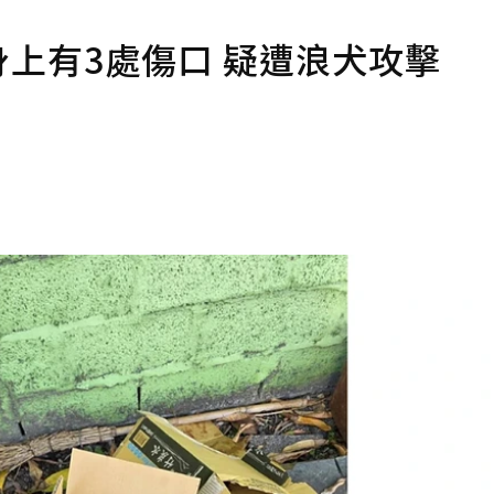
身上有3處傷口 疑遭浪犬攻擊