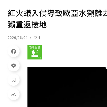
紅火蟻入侵導致歐亞水獺離去
獺重返棲地
2026/06/04
中央社