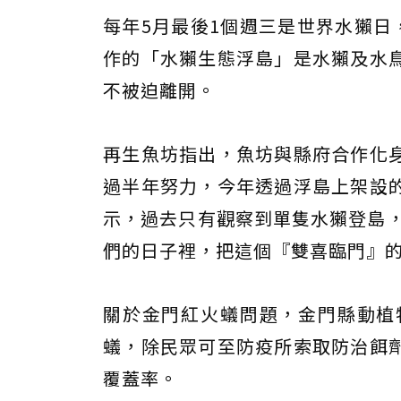
每年5月最後1個週三是世界水獺日
作的「水獺生態浮島」是水獺及水
不被迫離開。
再生魚坊指出，魚坊與縣府合作化
過半年努力，今年透過浮島上架設
示，過去只有觀察到單隻水獺登島，
們的日子裡，把這個『雙喜臨門』
關於金門紅火蟻問題，金門縣動植
蟻，除民眾可至防疫所索取防治餌
覆蓋率。