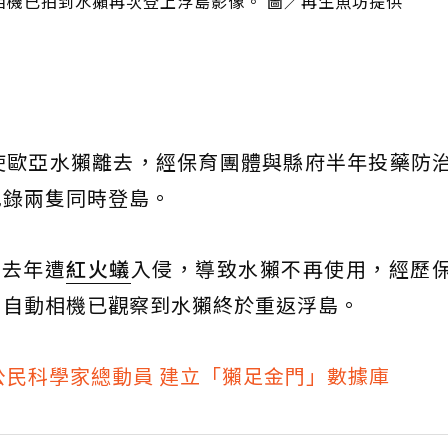
相機已拍到水獺再次登上浮島影像。 圖／再生魚坊提供
使歐亞水獺離去，經保育團體與縣府半年投藥防
紀錄兩隻同時登島。
島去年遭
紅火蟻
入侵，導致水獺不再使用，經歷
，自動相機已觀察到水獺終於重返浮島。
公民科學家總動員 建立「獺足金門」數據庫