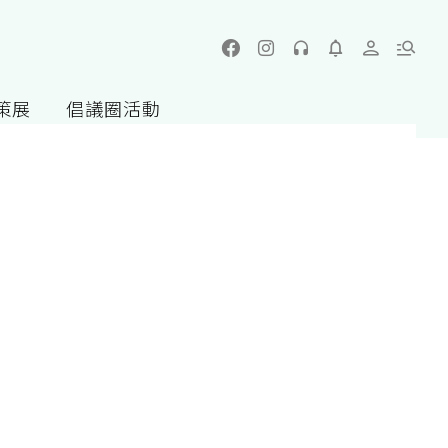
策展
倡議圈活動