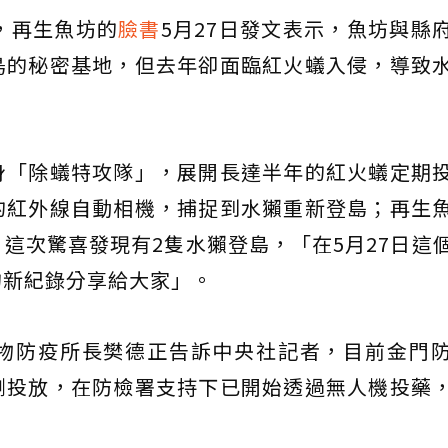
，再生魚坊的
臉書
5月27日發文表示，魚坊與縣
鳥的秘密基地，但去年卻面臨紅火蟻入侵，導致
身「除蟻特攻隊」，展開長達半年的紅火蟻定期
的紅外線自動相機，捕捉到水獺重新登島；再生
這次驚喜發現有2隻水獺登島，「在5月27日這
的新紀錄分享給大家」。
物防疫所長樊德正告訴中央社記者，目前金門
劑投放，在防檢署支持下已開始透過無人機投藥