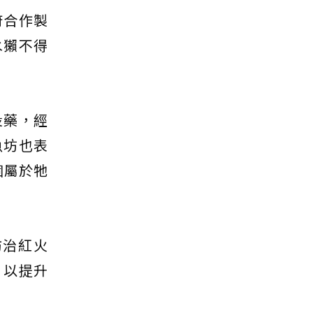
府合作製
水獺不得
投藥，經
魚坊也表
個屬於牠
防治紅火
，以提升