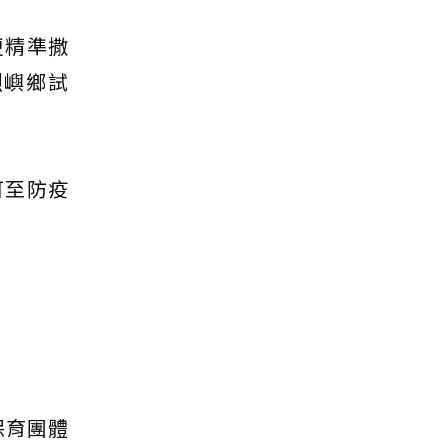
更精準撒
烈嶼鄉試
可至防疫
保育團體