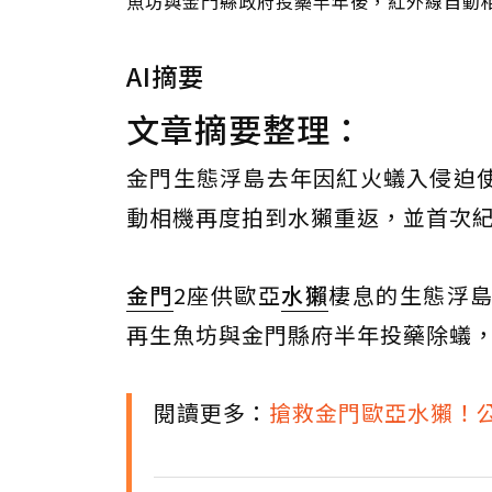
魚坊與金門縣政府投藥半年後，紅外線自動
AI摘要
文章摘要整理：
金門生態浮島去年因紅火蟻入侵迫
動相機再度拍到水獺重返，並首次
金門
2座供歐亞
水獺
棲息的生態浮
再生魚坊與金門縣府半年投藥除蟻
閱讀更多：
搶救金門歐亞水獺！