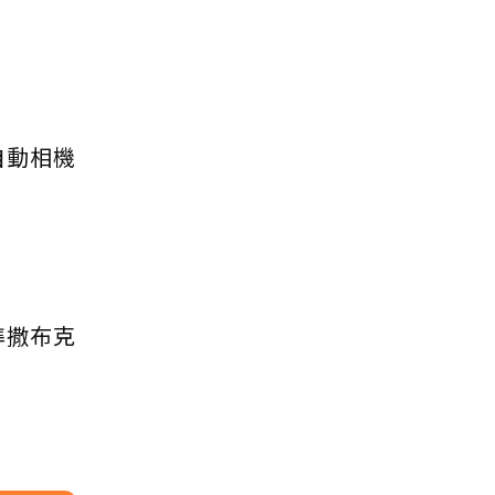
自動相機
準撒布克