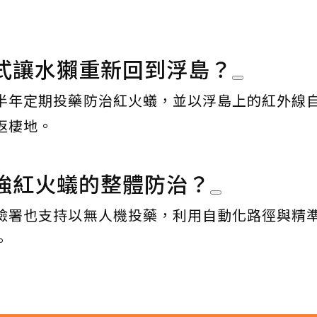
式讓水獺重新回到浮島？
半年定期投藥防治紅火蟻，並以浮島上的紅外線
返棲地。
強紅火蟻的整體防治？
檢署也支持以無人機投藥，利用自動化路徑與精
。