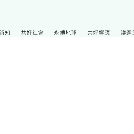
G新知
共好社會
永續地球
共好響應
議題