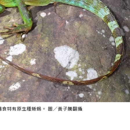
捕食特有原生種蜥蜴。 圖／黃子騰翻攝