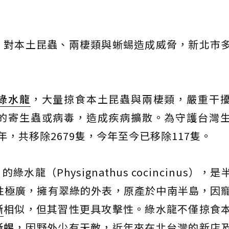
，對本土昆蟲、兩棲類與蜥蜴造成威脅，新北市
綠水龍
，大量掠食本土昆蟲與兩棲類，嚴重干
的寄生蟲或病毒，造成疾病擴散。為守護台灣
5年，共移除2679隻，今年至今已移除117隻。
龍（Physignathus cocincinus），
性極廣，擁有翠綠的外表，原產於中南半島，因
蜥
相似，但其習性更具攻擊性。綠水龍不僅掠食
蜥蜴
，因野外少有天敵，近年來在北台灣的新店