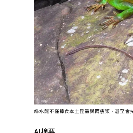
綠水龍不僅掠食本土昆蟲與兩棲類，甚至會
AI摘要