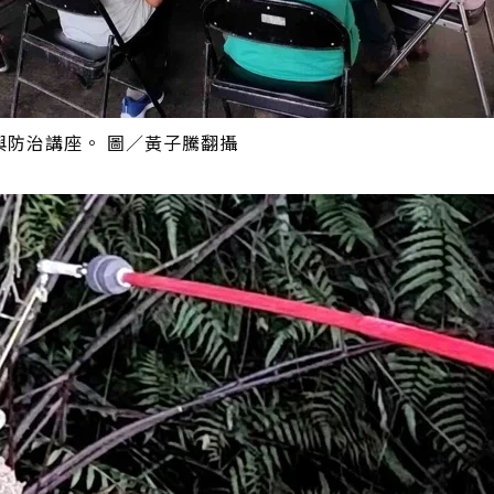
防治講座。 圖／黃子騰翻攝