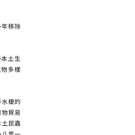
多年移除
擾本土生
生物多樣
是半水棲的
寵物貿易
本土昆蟲
及八里一