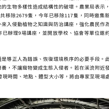
地的生物多樣性造成結構性的破壞。農業局表示
年共移除2679隻，今年已移除117隻，同時邀集
外來入侵動植物之知識與防治講座，強化農民作
年已辦理9場講座，並開放學校、協會等單位邀
種是導正人為錯誤、恢復環境秩序的必要手段。
棄養，不讓寵物變成生態入侵者。若在溪流附近
報發現時間、地點、體型大小等，將由專家至現場