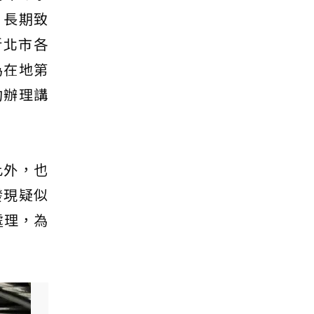
，長期致
新北市各
為在地第
約辦理講
此外，也
發現疑似
處理，為