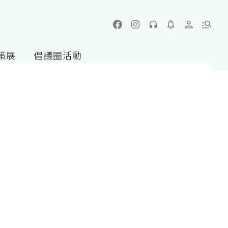
策展
倡議圈活動