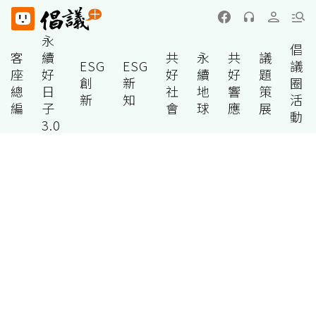
永
倡
客
續
共
永
共
議
ESG
ESG
議
座
好
好
續
好
題
創
新
圈
總
日
社
地
響
策
新
知
活
編
子
會
球
應
展
動
3.0