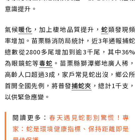
意識提升。
氣候
暖化
，加上棲地品質提升，
蛇
類發現頻
率增加。苗栗縣消防局統計，近3年通報捕蛇
總數從2800多尾增加到逾3千尾，其中36%
為眼鏡蛇等
毒蛇
。苗栗縣獅潭鄉地廣人稀，
高齡人口超過3成，家戶常見蛇出沒，鄉公所
首開全國先例，將普發
捕蛇夾
，總計1千支，
以供緊急應變。
閱讀更多：
春天遇見蛇影別驚慌！專
家：蛇是環境健康指標、保持距離即是
最佳保護