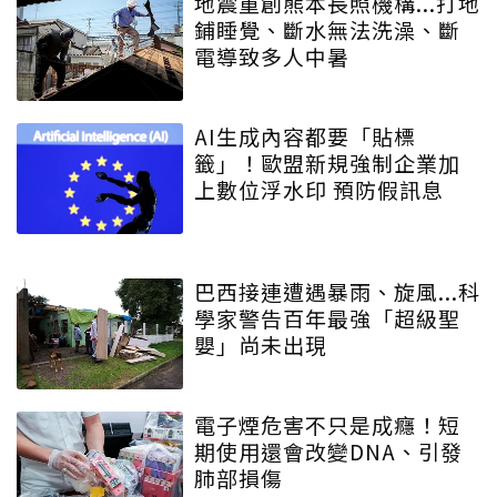
地震重創熊本長照機構...打地
鋪睡覺、斷水無法洗澡、斷
電導致多人中暑
AI生成內容都要「貼標
籤」！歐盟新規強制企業加
上數位浮水印 預防假訊息
巴西接連遭遇暴雨、旋風...科
學家警告百年最強「超級聖
嬰」尚未出現
電子煙危害不只是成癮！短
期使用還會改變DNA、引發
肺部損傷