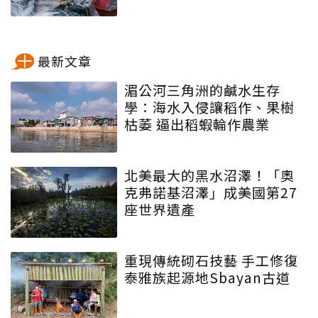
最新文章
湄公河三角洲的鹹水生存
學：海水入侵讓稻作、果樹
枯萎 逼出稻蝦輪作農業
北美最大的黑水沼澤！「奧
克弗諾基沼澤」成美國第27
座世界遺產
重現傳統砌石技藝 手工修復
泰雅族起源地Sbayan古道