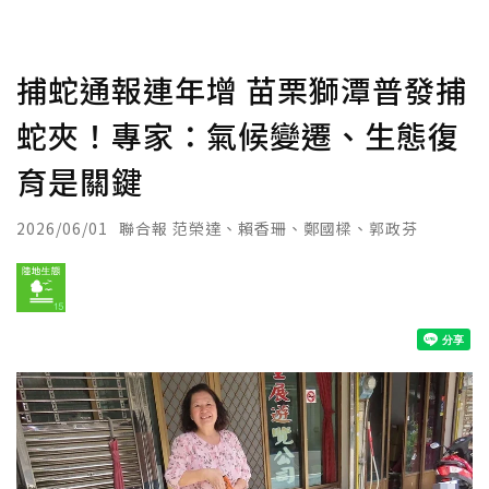
捕蛇通報連年增 苗栗獅潭普發捕
蛇夾！專家：氣候變遷、生態復
育是關鍵
2026/06/01
聯合報 范榮達、賴香珊、鄭國樑、郭政芬