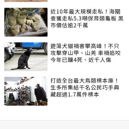
近10年最大規模走私！海關
查獲走私5.3噸保育類龜板 黑
市價估逾2千萬
遊蕩犬貓禍害攀高峰！不只
攻擊穿山甲、山羌 車禍追咬
今年已釀4死、近千人傷
打造全台最大鳥類標本庫！
生多所集結千名公民巧手典
藏超過1.7萬件標本