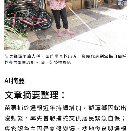
苗栗獅潭地廣人稀，家戶常見蛇出沒，鄉民代表劉雪梅自備捕
蛇夾供鄰里取用。 圖／范榮達攝影
AI摘要
文章摘要整理：
苗栗捕蛇通報近年持續增加，獅潭鄉因蛇出
沒頻繁，率先普發捕蛇夾供居民緊急自保；
專家認為主因是氣候變遷、棲地復育與通報