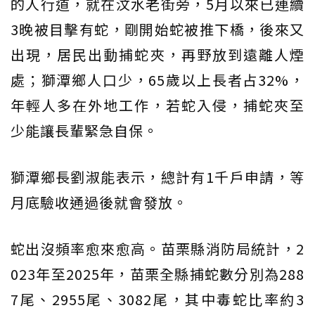
的人行道，就在汶水老街旁，5月以來已連續
3晚被目擊有蛇，剛開始蛇被推下橋，後來又
出現，居民出動捕蛇夾，再野放到遠離人煙
處；獅潭鄉人口少，65歲以上長者占32%，
年輕人多在外地工作，若蛇入侵，捕蛇夾至
少能讓長輩緊急自保。
獅潭鄉長劉淑能表示，總計有1千戶申請，等
月底驗收通過後就會發放。
蛇出沒頻率愈來愈高。苗栗縣消防局統計，2
023年至2025年，苗栗全縣捕蛇數分別為288
7尾、2955尾、3082尾，其中毒蛇比率約3