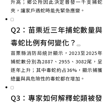
升高；鄉公所因此決定普發一千支捕蛇
夾，讓家戶遇蛇時能先緊急應變。
Q2：苗栗近三年捕蛇數量與
毒蛇比例有何變化？
苗栗縣消防局統計顯示，2023至2025年
捕蛇數分別為2887、2955、3082尾，呈
逐年上升；其中毒蛇約占36%，顯示捕獲
總量與具危險性的毒蛇都在增加。
Q3：專家如何解釋蛇類被發