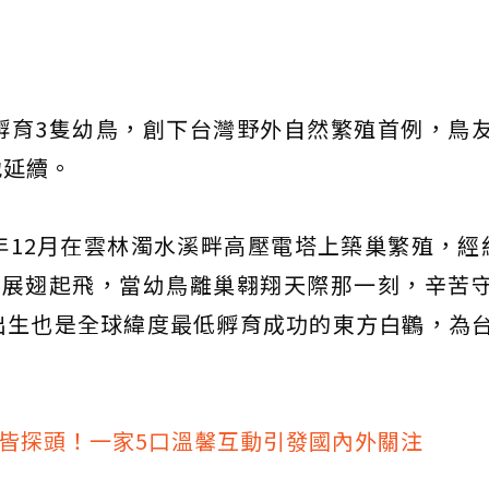
孵育3隻幼鳥，創下台灣野外自然繁殖首例，鳥
地延續。
年12月在雲林濁水溪畔高壓電塔上築巢繁殖，經
於展翅起飛，當幼鳥離巢翱翔天際那一刻，辛苦
出生也是全球緯度最低孵育成功的東方白鸛，為
鳥皆探頭！一家5口溫馨互動引發國內外關注