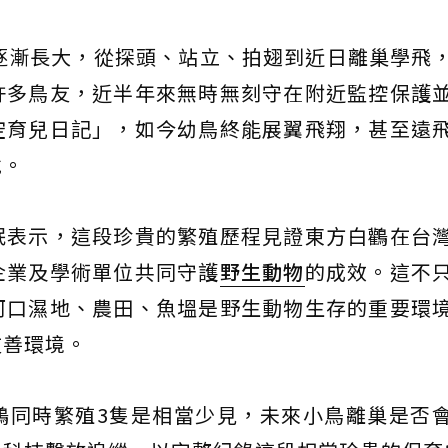
逐漸長大，從探頭、站立、拍翅到近日離巢學飛
許多鳥友，近半年來無時無刻守在附近監控保護
空育兒日記」，如今幼鳥終能展翼飛翔，甚至遠
悅。
珉表示，這段珍貴的繁殖歷程見證東方白鸛在台
企業及學術單位共同守護
野生動物
的成效。這不
河口濕地、農田、魚塭是野生動物生存的重要環
友善環境。
鸛同時繁殖3隻是相當少見，未來小鳥離巢是否