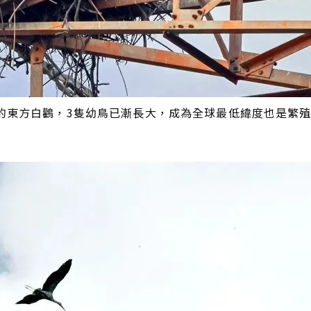
的東方白鸛，3隻幼鳥已漸長大，成為全球最低緯度也是繁