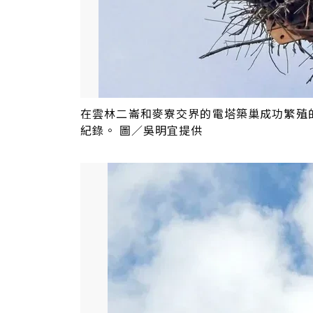
在雲林二崙和麥寮交界的電塔築巢成功繁殖
紀錄。 圖／吳明宜提供