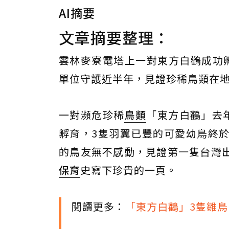
AI摘要
文章摘要整理：
雲林麥寮電塔上一對東方白鸛成功
單位守護近半年，見證珍稀鳥類在
一對瀕危珍稀
鳥類
「東方白鸛」去
孵育，3隻羽翼已豐的可愛幼鳥終
的鳥友無不感動，見證第一隻台灣
保育
史寫下珍貴的一頁。
閱讀更多：
「東方白鸛」3隻雛