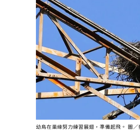
幼鳥在巢緣努力練習展翅，準備起飛。 圖／