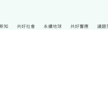
G新知
共好社會
永續地球
共好響應
議題