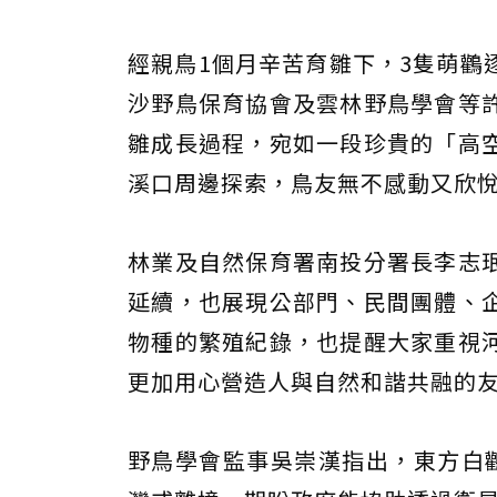
經親鳥1個月辛苦育雛下，3隻萌鸛
沙野鳥保育協會及雲林野鳥學會等
雛成長過程，宛如一段珍貴的「高
溪口周邊探索，鳥友無不感動又欣
林業及自然保育署南投分署長李志
延續，也展現公部門、民間團體、
物種的繁殖紀錄，也提醒大家重視
更加用心營造人與自然和諧共融的
野鳥學會監事吳崇漢指出，東方白