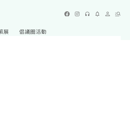
策展
倡議圈活動