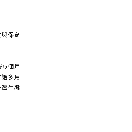
友與保育
約5個月
守護多月
台灣
生態