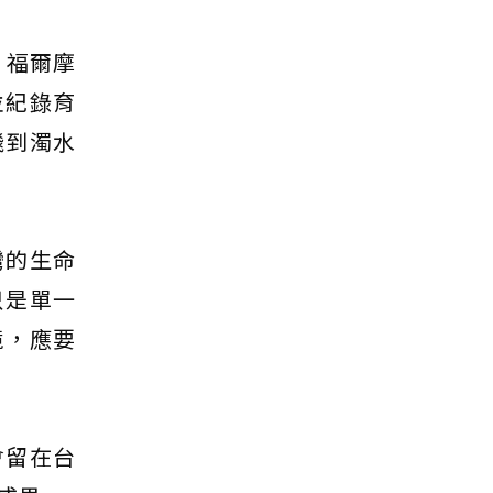
，福爾摩
並紀錄育
飛到濁水
灣的生命
只是單一
境，應要
會留在台