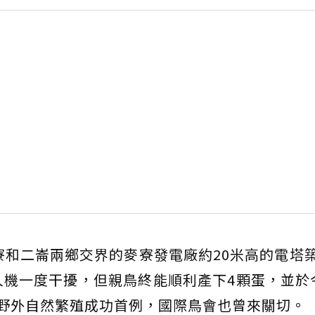
寮和二崙兩鄉交界的麥寮發電廠約20米高的電塔
機一度干擾，但親鳥終能順利產下4顆蛋，並於
野外自然繁殖成功首例，國際鳥會也曾來關切。