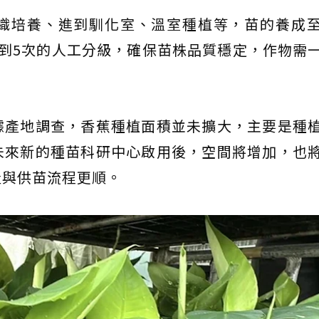
織培養、進到馴化室、溫室種植等，苗的養成
到5次的人工分級，確保苗株品質穩定，作物需
據產地調查，香蕉種植面積並未擴大，主要是種
未來新的種苗科研中心啟用後，空間將增加，也
產與供苗流程更順。