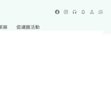
策展
倡議圈活動