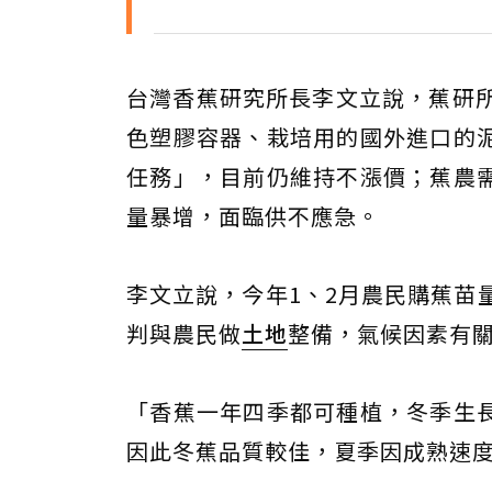
台灣香蕉研究所長李文立說，蕉研所
色塑膠容器、栽培用的國外進口的
任務」，目前仍維持不漲價；蕉農
量暴增，面臨供不應急。
李文立說，今年1、2月農民購蕉苗
判與農民做
土地
整備，氣候因素有
「香蕉一年四季都可種植，冬季生
因此冬蕉品質較佳，夏季因成熟速