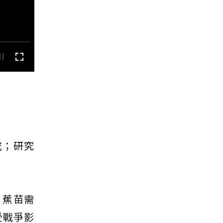
成；研究
，蕉苗需
受戰爭影