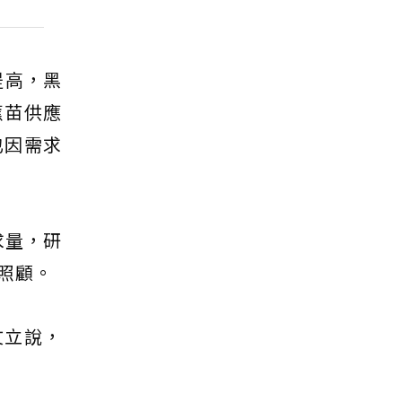
提高，黑
蕉苗供應
也因需求
求量，研
照顧。
文立說，