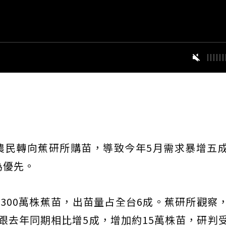
農民轉向蕉研所購苗，導致今年5月需求暴增五
為優先。
到300萬株蕉苗，出苗量占全台6成。蕉研所觀察
跟去年同期相比增5成，增加約15萬株苗，研判