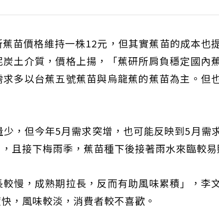
蕉苗價格維持一株12元，但其實蕉苗的成本也
泥炭土介質，價格上揚，「蕉研所肩負穩定國內
需求多以台蕉五號蕉苗與烏龍蕉的蕉苗為主。但
量少，但今年5月需求突增，也可能反映到5月需
關，且接下梅雨季，蕉苗種下後接著雨水來臨較易
長較慢，成熟期拉長，反而有助風味累積」，李
度快，風味較淡，消費者較不喜歡。