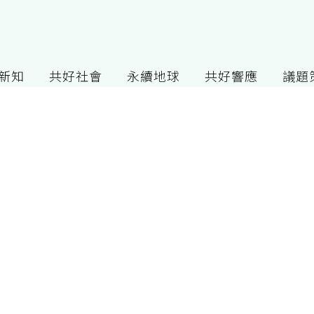
G新知
共好社會
永續地球
共好響應
議題