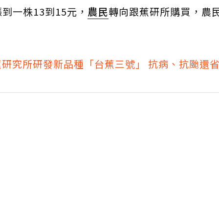
到一株13到15元，
農民
轉向跟蕉研所購買，農
香蕉研究所研發新品種「台蕉三號」 抗病、抗颱還