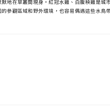
默默地在草叢間現身。紅冠水雞、白腹秧雞是城
園的參觀區域和野外環境，也容易偶遇這些水鳥