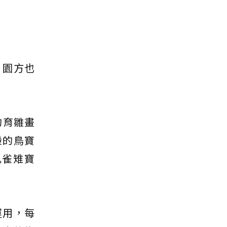
，園方也
的育雛畫
般的鳥寶
孔雀雉寶
運用，每