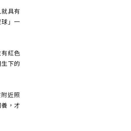
久就具有
炭球」一
並有紅色
期生下的
在附近照
飼養，才