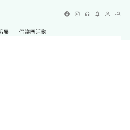
策展
倡議圈活動