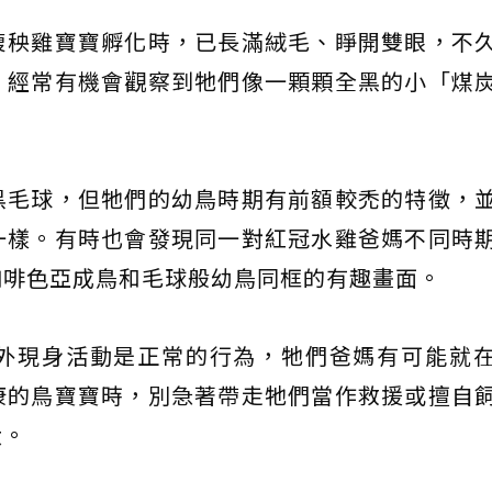
腹秧雞寶寶孵化時，已長滿絨毛、睜開雙眼，不
，經常有機會觀察到牠們像一顆顆全黑的小「煤
黑毛球，但牠們的幼鳥時期有前額較禿的特徵，
一樣。有時也會發現同一對紅冠水雞爸媽不同時
咖啡色亞成鳥和毛球般幼鳥同框的有趣畫面。
外現身活動是正常的行為，牠們爸媽有可能就
康的鳥寶寶時，別急著帶走牠們當作救援或擅自
大。