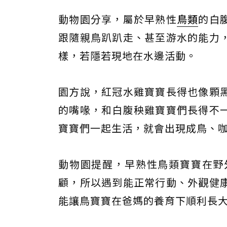
動物園分享，屬於早熟性
鳥類
的白
跟隨親鳥趴趴走、甚至游水的能力
樣，若隱若現地在水邊活動。
園方說，紅冠水雞寶寶長得也像顆
的嘴喙，和白腹秧雞寶寶們長得不
寶寶們一起生活，就會出現成鳥、
動物園提醒，早熟性鳥類寶寶在野
顧，所以遇到能正常行動、外觀健
能讓鳥寶寶在爸媽的養育下順利長