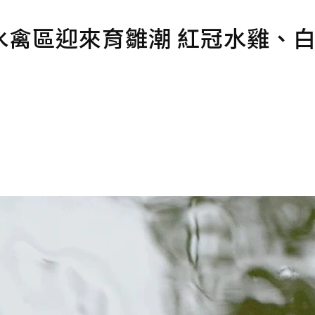
水禽區迎來育雛潮 紅冠水雞、