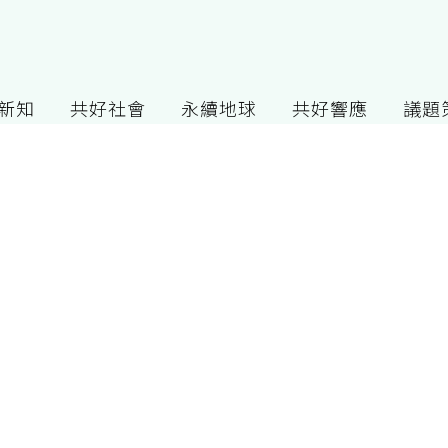
G新知
共好社會
永續地球
共好響應
議題