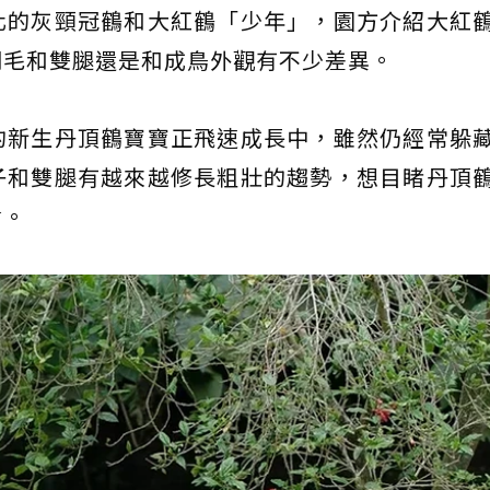
化的灰頸冠鶴和大紅鶴「少年」，園方介紹大紅
羽毛和雙腿還是和成鳥外觀有不少差異。
的新生丹頂鶴寶寶正飛速成長中，雖然仍經常躲
子和雙腿有越來越修長粗壯的趨勢，想目睹丹頂
會。