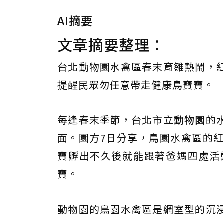
AI摘要
文章摘要整理：
台北動物園水禽區春末育雛熱鬧，
提醒民眾勿任意帶走健康鳥寶寶。
每逢春末季節，台北市立
動物園
的
面。園方7日分享，鳥園水禽區的
寶孵出不久後就能跟著爸媽四處活
寶。
動物園的鳥園水禽區是網室型的沉