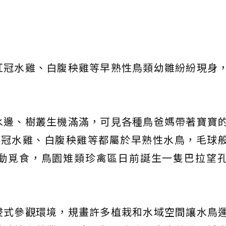
紅冠水雞、白腹秧雞等早熟性鳥類幼雛紛紛現身
水邊、樹叢生機滿滿，可見各種鳥爸媽帶著寶寶
紅冠水雞、白腹秧雞等都屬於早熟性水鳥，毛球
動覓食，鳥園雉類珍禽區日前誕生一隻巴拉望
浸式參觀環境，規畫許多植栽和水域空間讓水鳥