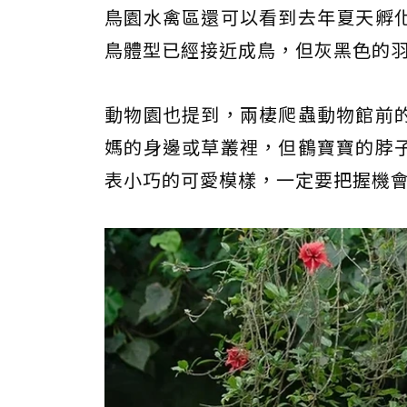
鳥園水禽區還可以看到去年夏天孵
鳥體型已經接近成鳥，但灰黑色的
動物園也提到，兩棲爬蟲動物館前
媽的身邊或草叢裡，但鶴寶寶的脖
表小巧的可愛模樣，一定要把握機