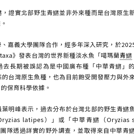
鱂，證實北部野生青鱂並非外來種而是台灣原生
據。
、嘉義大學團隊合作，經多年深入研究，於202
taxa》發表台灣的世界新種淡水魚「噶瑪蘭
青鱂
文。證實過去長期被誤認為是中國廣布種「中華青鱂」
態的台灣原生魚種，也為目前飽受開發壓力與外
力的保育科學依據。
員葉明峰表示，過去分布於台灣北部的野生青鱂
s latipes）」或「中華青鱂（Oryzias si
大團隊透過詳實的野外調查，並取得來自中華青