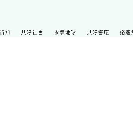
G新知
共好社會
永續地球
共好響應
議題