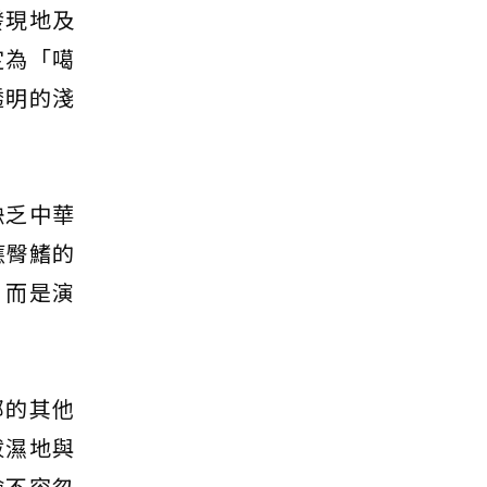
發現地及
定為「噶
透明的淺
缺乏中華
應臀鰭的
，而是演
部的其他
拔濕地與
險不容忽