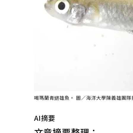
噶瑪蘭青鱂雄魚。 圖／海洋大學陳義雄團隊
AI摘要
文章摘要整理：