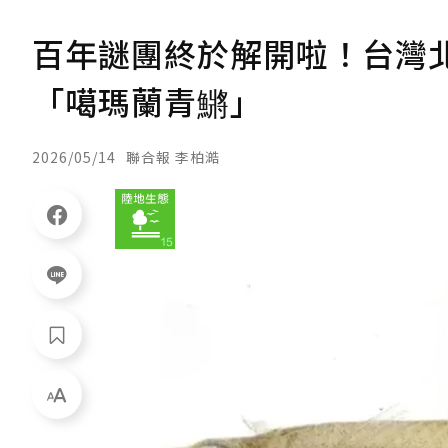
百年謎團終於解開啦！台灣
「噶瑪蘭青鱂」
2026/05/14
聯合報 李柏澔