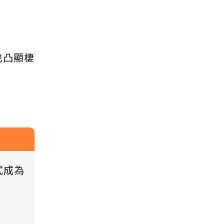
也凸顯棲
式成為