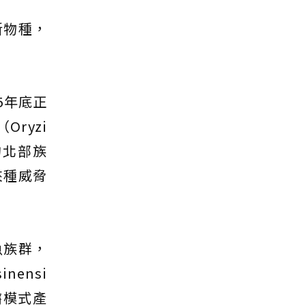
新物種，
5年底正
（Oryzi
的北部族
來種威脅
魚族群，
nensi
鱂模式產