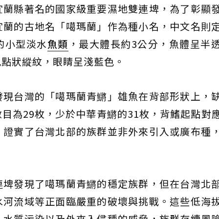
宜蘭縣著名的國家級重要濕地雙連埤，為了彰顯
宜蘭的古地名「噶瑪蘭」作為種小名，中文名則
的小型淡水
魚類
，最大體長約3公分，魚體呈半
色點狀縱紋，眼睛呈淺藍色。
發現台灣的「噶瑪蘭青鱂」雄魚在背部形狀上，
目為29枚，少於中華青鱂的31枚，背鰭起點對
，證實了台灣北部的族群並非外來引入或廣布種
連埤發現了噶瑪蘭青鱂的穩定族群，但在台灣北
水河流域等正面臨嚴重的破壞與挑戰。這些低海
、水質污染以及外來入侵種的威脅，族群存續風