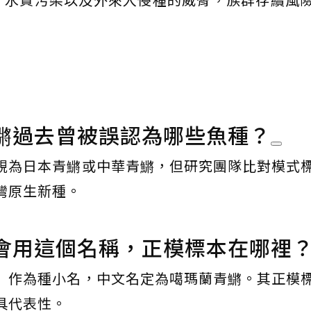
鱂過去曾被誤認為哪些魚種？
視為日本青鱂或中華青鱂，但研究團隊比對模式
灣原生新種。
會用這個名稱，正模標本在哪裡
」作為種小名，中文名定為噶瑪蘭青鱂。其正模
具代表性。