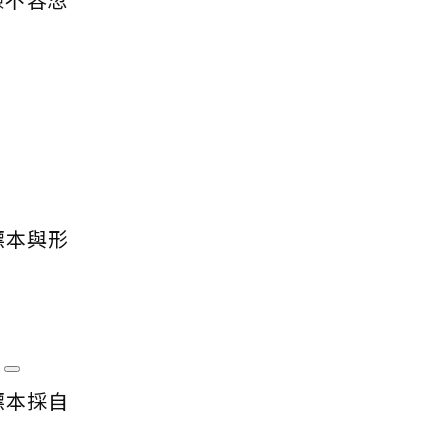
標本與形
？
標本採自