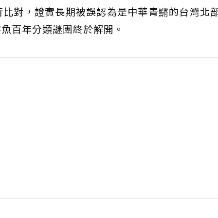
行比對，證實長期被誤認為是中華青鱂的台灣北
鱂魚百年分類謎團終於解開。