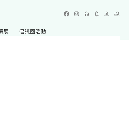
策展
倡議圈活動