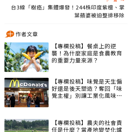
台3線「樹癌」集體爆發！244株印度紫檀、掌
葉蘋婆被迫整排移除
作者文章
【專欄投稿】餐桌上的逆
襲！為什麼家庭是食農教育
的重要力量來源？
【專欄投稿】味覺是天生偏
好還是後天塑造？奪回「味
覺主權」別讓工業化風味定
義好吃
【專欄投稿】農夫的社會責
任是什麼？當產地變焚化爐