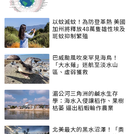
以蚊滅蚊！為防登革熱 美國
加州將釋放48萬隻雄性埃及
斑蚊抑制繁殖
巴威颱風吹來罕見海鳥！
「大水薙」迷航至淡水山
區、虛弱獲救
湄公河三角洲的鹹水生存
學：海水入侵讓稻作、果樹
枯萎 逼出稻蝦輪作農業
北美最大的黑水沼澤！「奧