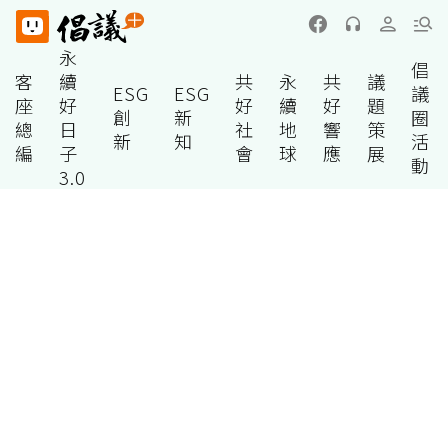
永
倡
客
續
共
永
共
議
ESG
ESG
議
座
好
好
續
好
題
創
新
圈
總
日
社
地
響
策
新
知
活
編
子
會
球
應
展
動
3.0