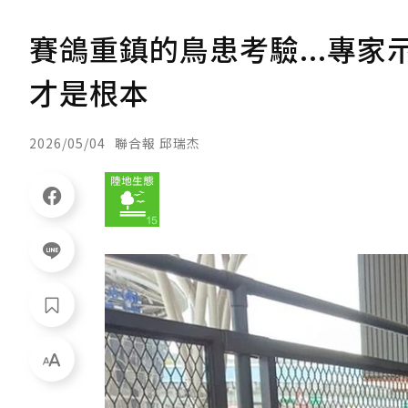
賽鴿重鎮的鳥患考驗...專
才是根本
2026/05/04
聯合報 邱瑞杰