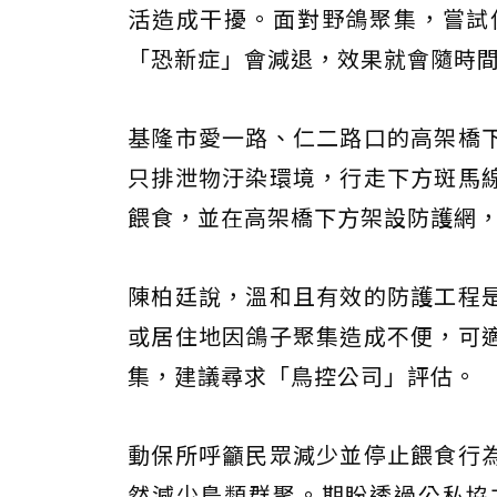
活造成干擾。面對野鴿聚集，嘗試
「恐新症」會減退，效果就會隨時
基隆市愛一路、仁二路口的高架橋
只排泄物汙染環境，行走下方斑馬
餵食，並在高架橋下方架設防護網
陳柏廷說，溫和且有效的防護工程
或居住地因鴿子聚集造成不便，可
集，建議尋求「鳥控公司」評估。
動保所呼籲民眾減少並停止餵食行
然減少鳥類群聚。期盼透過公私協