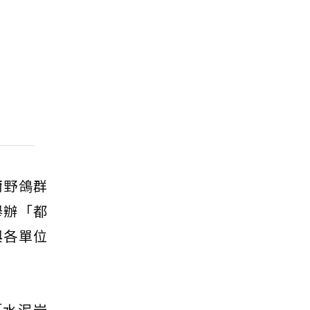
爾野鴿群
舉辦「都
與各單位
「水泥岩