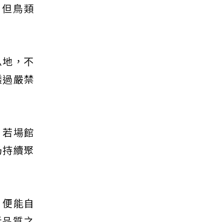
，但鳥類
息地，不
透過嚴禁
。若場館
仍持續聚
，便能自
活品質之