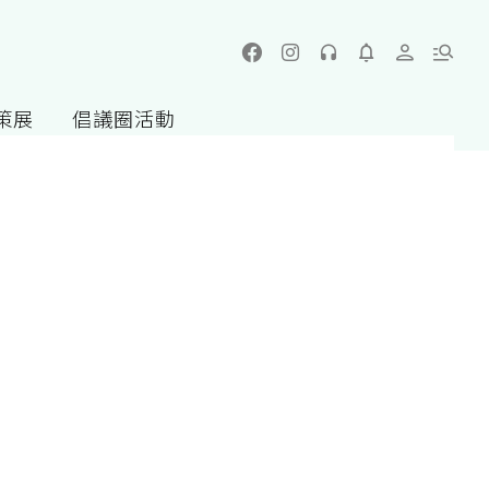
策展
倡議圈活動