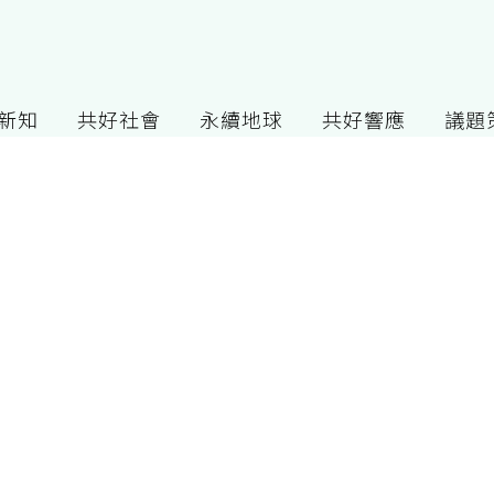
G新知
共好社會
永續地球
共好響應
議題