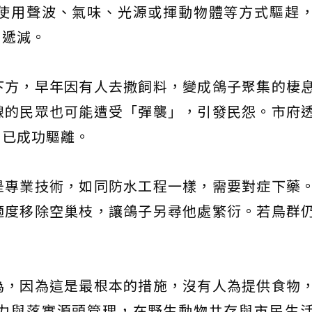
使用聲波、氣味、光源或揮動物體等方式驅趕
間遞減。
下方，早年因有人去撒飼料，變成鴿子聚集的棲
線的民眾也可能遭受「彈襲」，引發民怨。市府
，已成功驅離。
是專業技術，如同防水工程一樣，需要對症下藥
適度移除空巢枝，讓鴿子另尋他處繁衍。若鳥群
為，因為這是最根本的措施，沒有人為提供食物
力與落實源頭管理，在野生動物共存與市民生