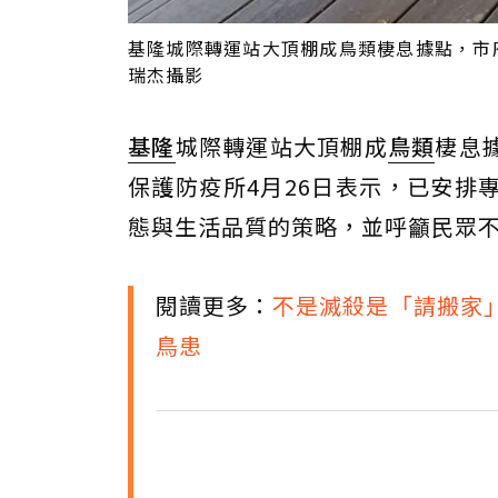
基隆城際轉運站大頂棚成鳥類棲息據點，市
瑞杰攝影
基隆
城際轉運站大頂棚成
鳥類
棲息
保護防疫所4月26日表示，已安排
態與生活品質的策略，並呼籲民眾
閱讀更多：
不是滅殺是「請搬家
鳥患