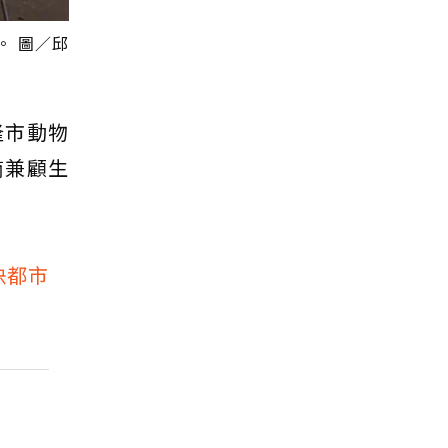
。 圖／邱
隆市動物
商兼顧生
決都市