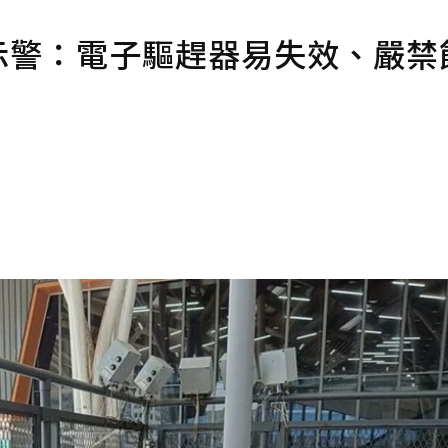
家示警：電子驅趕器易失效、嚴禁