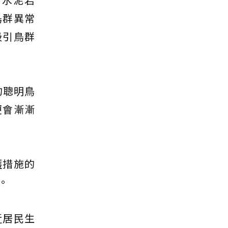
鳥群異常
吸引鳥群
的聰明鳥
便會漸漸
護措施的
。
近居民生