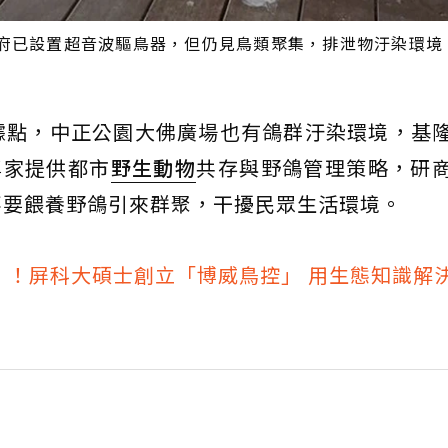
府已設置超音波驅鳥器，但仍見鳥類聚集，排泄物汙染環境
據點，中正公園大佛廣場也有鴿群汙染環境，基
專家提供都市
野生動物
共存與野鴿管理策略，研
不要餵養野鴿引來群聚，干擾民眾生活環境。
」！屏科大碩士創立「博威鳥控」 用生態知識解