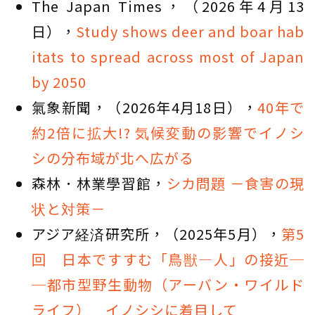
The Japan Times，（2026年4月13
日），
Study shows deer and boar hab
itats to spread across most of Japan
by 2050
氣象新聞，（2026年4月18日），
40年で
約2倍に拡大!? 気候変動の影響でイノシ
シの分布域が北へ広がる
森林．林業學習館，
シカ問題 －食害の現
状と対策－
アジア経済研究所，（2025年5月），
第5
回 日本ですすむ「鳥獣―人」の接近─
─都市型野生動物（アーバン・ワイルド
ライフ） イノシシに着目して