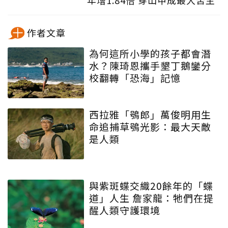
作者文章
為何這所小學的孩子都會潛
水？陳琦恩攜手墾丁鵝鑾分
校翻轉「恐海」記憶
西拉雅「鴞郎」萬俊明用生
命追捕草鴞光影：最大天敵
是人類
與紫斑蝶交織20餘年的「蝶
道」人生 詹家龍：牠們在提
醒人類守護環境