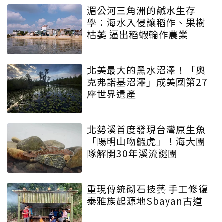
湄公河三角洲的鹹水生存
學：海水入侵讓稻作、果樹
枯萎 逼出稻蝦輪作農業
北美最大的黑水沼澤！「奧
克弗諾基沼澤」成美國第27
座世界遺產
北勢溪首度發現台灣原生魚
「陽明山吻鰕虎」！海大團
隊解開30年溪流謎團
重現傳統砌石技藝 手工修復
泰雅族起源地Sbayan古道