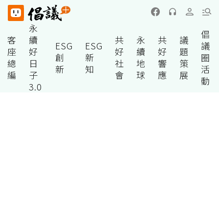
永
倡
客
續
共
永
共
議
ESG
ESG
議
座
好
好
續
好
題
創
新
圈
總
日
社
地
響
策
新
知
活
編
子
會
球
應
展
動
3.0