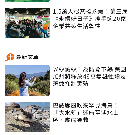
1.5萬人松菸挺永續！第三屆
《永續好日子》攜手逾20家
企業共築生活韌性
最新文章
以蚊滅蚊！為防登革熱 美國
加州將釋放48萬隻雄性埃及
斑蚊抑制繁殖
巴威颱風吹來罕見海鳥！
「大水薙」迷航至淡水山
區、虛弱獲救