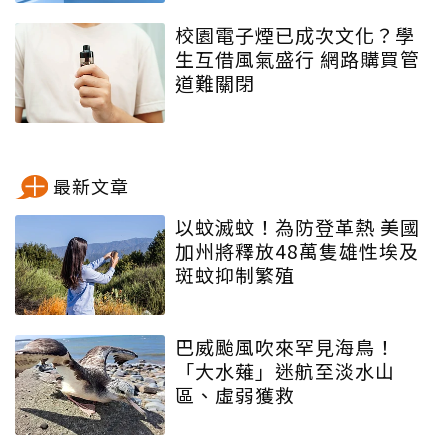
校園電子煙已成次文化？學
生互借風氣盛行 網路購買管
道難關閉
最新文章
以蚊滅蚊！為防登革熱 美國
加州將釋放48萬隻雄性埃及
斑蚊抑制繁殖
巴威颱風吹來罕見海鳥！
「大水薙」迷航至淡水山
區、虛弱獲救