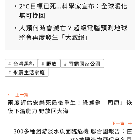
2°C目標已死...科學家宣布：全球暖化
無可挽回
人類何時會滅亡？超級電腦預測地球
將會再度發生「大滅絕」
台灣黑熊
野放
雪霸國家公園
永續生活家庭
←
上一篇
兩度評估安樂死最後重生！綠蠵龜「司康」恢
復下潛能力 野放回大海
下一篇
→
300多種洄游淡水魚面臨危機 聯合國報告：僅
7%納遷徙物種保育名單