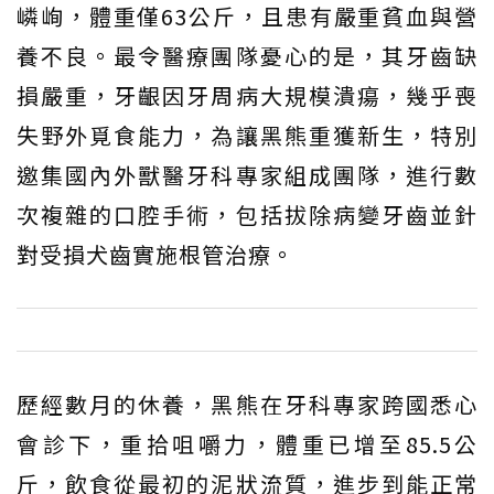
嶙峋，體重僅63公斤，且患有嚴重貧血與營
養不良。最令醫療團隊憂心的是，其牙齒缺
損嚴重，牙齦因牙周病大規模潰瘍，幾乎喪
失野外覓食能力，為讓黑熊重獲新生，特別
邀集國內外獸醫牙科專家組成團隊，進行數
次複雜的口腔手術，包括拔除病變牙齒並針
對受損犬齒實施根管治療。
歷經數月的休養，黑熊在牙科專家跨國悉心
會診下，重拾咀嚼力，體重已增至85.5公
斤，飲食從最初的泥狀流質，進步到能正常