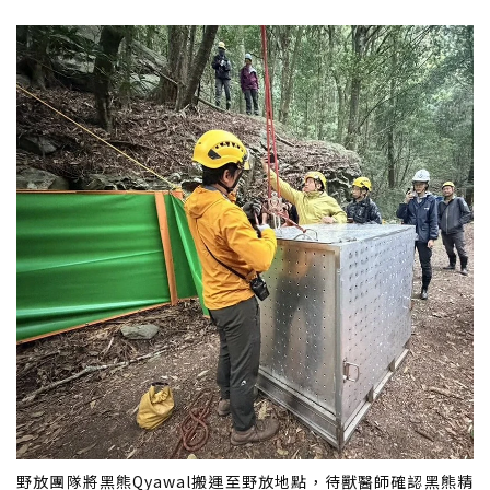
野放團隊將黑熊Qyawal搬運至野放地點，待獸醫師確認黑熊精