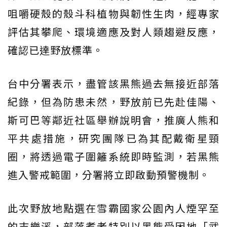
咀嚼硬殼的殼斗科植物與韌性生肉，經專家
評估其攀爬、環境適應及對人類趨避反應，
確認已達野放標準。
台中分署表示，盡管該黑熊過去無接近部落
紀錄，但為防患未然，野放前已先赴佳陽、
斯可巴等鄰近社區舉辦說明會，推廣人熊和
平共處措施，研究團隊已為其配戴衛星頸
圈，將透過電子圍籬系統即時監測，若黑熊
進入警戒範圍，分署將立即啟動預警機制。
此次野放地點選在雪霸國家公園內人煙罕至
的志樂溪，部落耆老特別以黑熊受困地「武