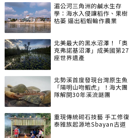
湄公河三角洲的鹹水生存
學：海水入侵讓稻作、果樹
枯萎 逼出稻蝦輪作農業
北美最大的黑水沼澤！「奧
克弗諾基沼澤」成美國第27
座世界遺產
北勢溪首度發現台灣原生魚
「陽明山吻鰕虎」！海大團
隊解開30年溪流謎團
重現傳統砌石技藝 手工修復
泰雅族起源地Sbayan古道