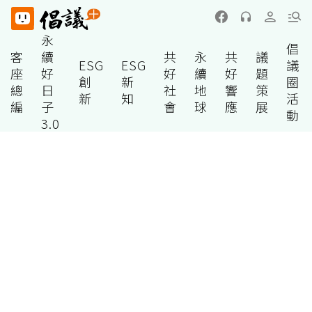
永
倡
客
續
共
永
共
議
ESG
ESG
議
座
好
好
續
好
題
創
新
圈
總
日
社
地
響
策
新
知
活
編
子
會
球
應
展
動
3.0