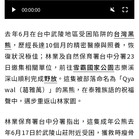
去年6月在台中武陵地區受困陷阱的
台灣黑
熊
，歷經長達10個月的精密醫療與照養，恢
復狀況極佳；林業及自然保育署台中分署23
日邀集相關單位，前往
雪霸國家公園
志樂溪
深山順利完成
野放
。這隻被部落命名為「Qya
wal（葛雅萬）」的黑熊，在泰雅族語的祝福
聲中，邁步重返山林家園。
林業保育署台中分署指出，這隻成年公熊去
年6月17日於武陵山莊附近受困，獲救時瘦骨