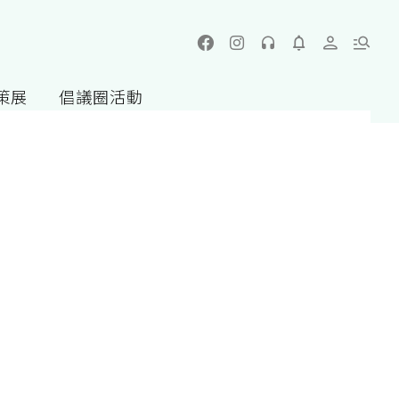
策展
倡議圈活動