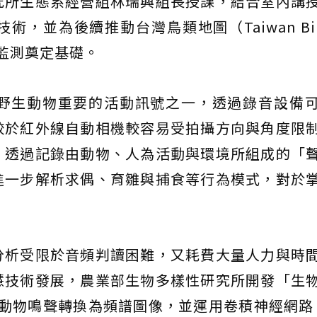
究所生態系經營組林瑞興組長授課，結合室內講
並為後續推動台灣鳥類地圖（Taiwan Bird 
監測奠定基礎。
野生動物重要的活動訊號之一，透過錄音設備
較於紅外線自動相機較容易受拍攝方向與角度限
。透過記錄由動物、人為活動與環境所組成的「
進一步解析求偶、育雛與捕食等行為模式，對於
分析受限於音頻判讀困難，又耗費大量人力與時
慧技術發展，農業部生物多樣性研究所開發「生
將動物鳴聲轉換為頻譜圖像，並運用卷積神經網路（