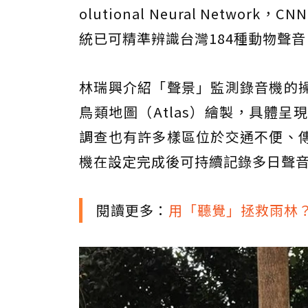
olutional Neural Net
統已可精準辨識台灣184種動物聲
林瑞興介紹「聲景」監測錄音機的
鳥類地圖（Atlas）繪製，具體
調查也有許多樣區位於交通不便、
機在設定完成後可持續記錄多日聲
閱讀更多：
用「聽覺」拯救雨林？