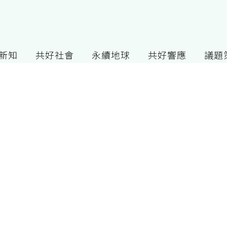
G新知
共好社會
永續地球
共好響應
議題