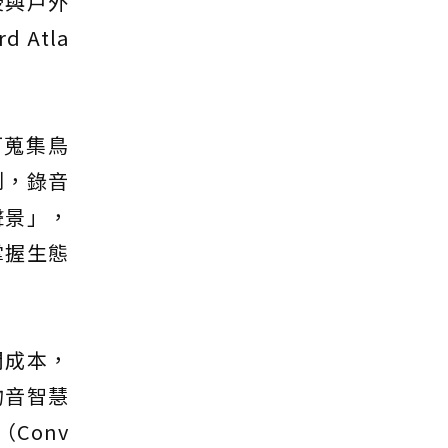
授與戶外
Atla
可蒐集鳥
制，錄音
聲景」，
掌握生態
間成本，
物音智慧
Conv