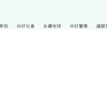
G新知
共好社會
永續地球
共好響應
議題