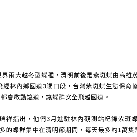
世界兩大越冬型蝶種，清明前後是紫斑蝶由高雄
飛經林內鄉國道3觸口段，台灣紫斑蝶生態保育
也都會啟動讓道，讓蝶群安全飛越國道。
瑞祥指出，他們3月進駐林內觀測站紀錄紫斑
較多的蝶群集中在清明節期間，每天最多約1萬隻