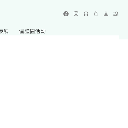
策展
倡議圈活動