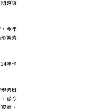
「國道讓
年，今年
而影響紫
14年也
發現紫斑
日，從今
待觀察，