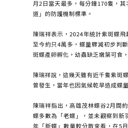
月2日當天最多，每分鐘170隻，其
道」的防護機制標準。
陳瑞祥表示，2024年統計紫斑蝶飛
至今約只4萬多，蝶量驟減初步判
斑蝶產卵孵化，幼蟲缺乏嫩葉可食
陳瑞祥說，這幾天雖有近千隻紫斑蝶
曾發生，當年也因氣候乾旱造成蝶量
陳瑞祥指出，高雄茂林蝶谷2月間約
蝶多數為「老蝶」，並未觀察到新羽
年「新蝶」數量較分散來看，在5