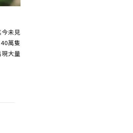
迄今未見
40萬隻
出現大量