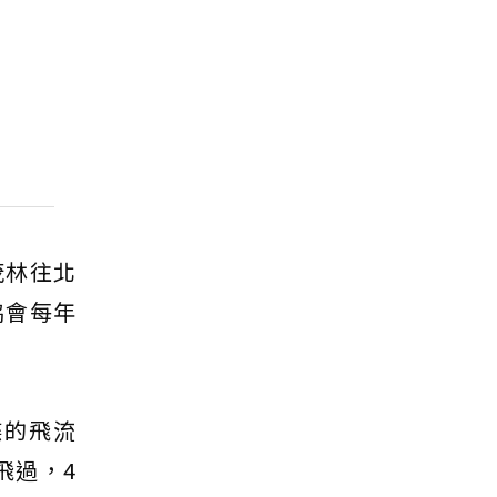
茂林往北
協會每年
蝶的飛流
飛過，4