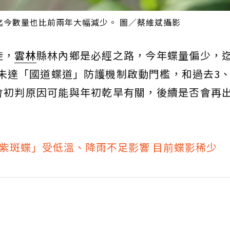
迄今數量也比前兩年大幅減少。 圖／蔡維斌攝影
徙，
雲林
縣林內鄉是必經之路，今年蝶量偏少，
至未達「國道蝶道」防護機制啟動門檻，和過去3、
會初判原因可能與年初乾旱有關，後續是否會再
紫斑蝶」受低溫、降雨不足影響 目前蝶影稀少