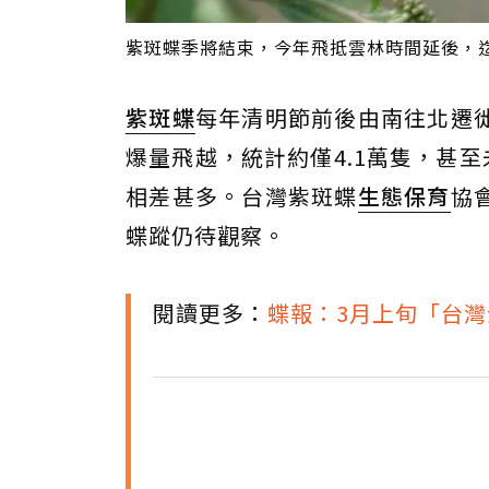
紫斑蝶季將結束，今年飛抵雲林時間延後，
紫斑蝶
每年清明節前後由南往北遷
爆量飛越，統計約僅4.1萬隻，甚
相差甚多。台灣紫斑蝶
生態保育
協
蝶蹤仍待觀察。
閱讀更多：
蝶報：3月上旬「台灣