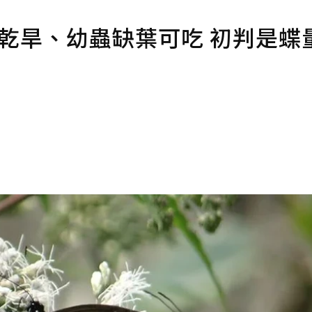
初乾旱、幼蟲缺葉可吃 初判是蝶