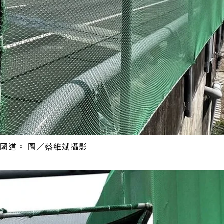
國道。 圖／蔡維斌攝影