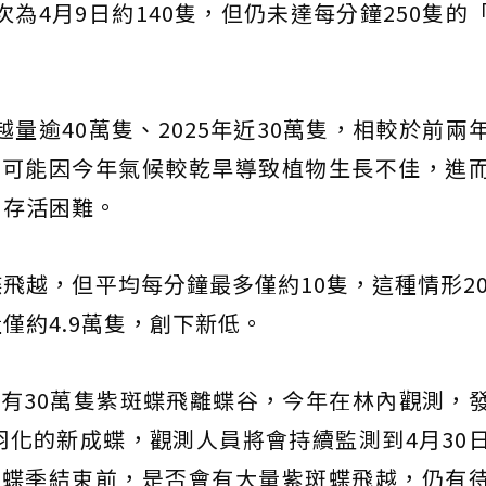
次為4月9日約140隻，但仍未達每分鐘250隻的
越量逾40萬隻、2025年近30萬隻，相較於前兩
斷可能因今年氣候較乾旱導致植物生長不佳，進
，存活困難。
飛越，但平均每分鐘最多僅約10隻，這種情形20
僅約4.9萬隻，創下新低。
有30萬隻紫斑蝶飛離蝶谷，今年在林內觀測，
化的新成蝶，觀測人員將會持續監測到4月30
月蝶季結束前，是否會有大量紫斑蝶飛越，仍有