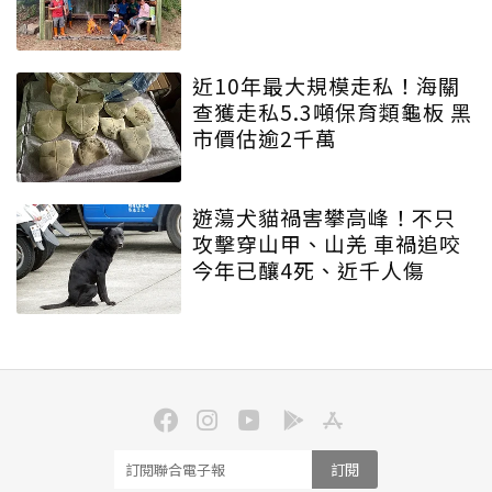
近10年最大規模走私！海關
查獲走私5.3噸保育類龜板 黑
市價估逾2千萬
遊蕩犬貓禍害攀高峰！不只
攻擊穿山甲、山羌 車禍追咬
今年已釀4死、近千人傷
訂閱