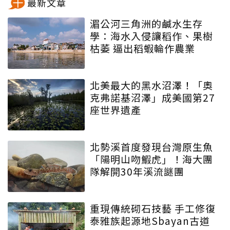
最新文章
湄公河三角洲的鹹水生存
學：海水入侵讓稻作、果樹
枯萎 逼出稻蝦輪作農業
北美最大的黑水沼澤！「奧
克弗諾基沼澤」成美國第27
座世界遺產
北勢溪首度發現台灣原生魚
「陽明山吻鰕虎」！海大團
隊解開30年溪流謎團
重現傳統砌石技藝 手工修復
泰雅族起源地Sbayan古道