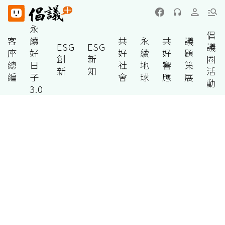
永
倡
客
續
共
永
共
議
ESG
ESG
議
座
好
好
續
好
題
創
新
圈
總
日
社
地
響
策
新
知
活
編
子
會
球
應
展
動
3.0