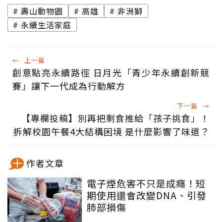
壽山動物園
高雄
非洲獅
永續生活家庭
←
上一篇
創意點亮永續路徑 日月光「青少年永續創新競
賽」讓下一代成為行動解方
下一篇
→
【專欄投稿】別再把剩食推給「孩子挑食」！
拆解校園午餐4大結構困境 是什麼影響了味道？
作者文章
電子煙危害不只是成癮！短
期使用還會改變DNA、引發
肺部損傷