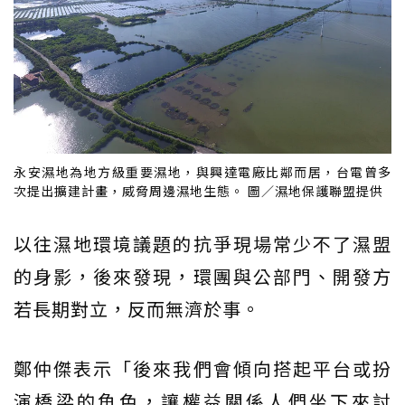
永安濕地為地方級重要濕地，與興達電廠比鄰而居，台電曾多
次提出擴建計畫，威脅周邊濕地生態。 圖／濕地保護聯盟提供
以往濕地環境議題的抗爭現場常少不了濕盟
的身影，後來發現，環團與公部門、開發方
若長期對立，反而無濟於事。
鄭仲傑表示「後來我們會傾向搭起平台或扮
演橋梁的角色，讓權益關係人們坐下來討