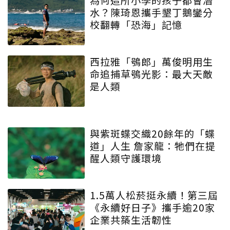
水？陳琦恩攜手墾丁鵝鑾分
校翻轉「恐海」記憶
西拉雅「鴞郎」萬俊明用生
命追捕草鴞光影：最大天敵
是人類
與紫斑蝶交織20餘年的「蝶
道」人生 詹家龍：牠們在提
醒人類守護環境
1.5萬人松菸挺永續！第三屆
《永續好日子》攜手逾20家
企業共築生活韌性