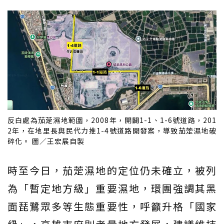
反白處為茄萣濕地範圍，2008年，開闢1-1、1-6號道路，201
2年，在地里長與民代力推1-4號道路開發案，導致茄萣濕地破
碎化。 圖／王宏展自製
時至今日，茄萣濕地的定位仍未確立，被列
為「暫定地方級」重要濕地，環團強調其黑
面琵鷺眾多等生態重要性，呼籲升格「國家