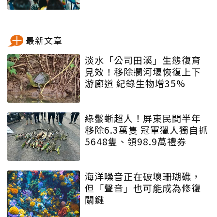
最新文章
淡水「公司田溪」生態復育
見效！移除攔河堰恢復上下
游廊道 紀錄生物增35%
綠鬣蜥超人！屏東民間半年
移除6.3萬隻 冠軍獵人獨自抓
5648隻、領98.9萬禮券
海洋噪音正在破壞珊瑚礁，
但「聲音」也可能成為修復
關鍵