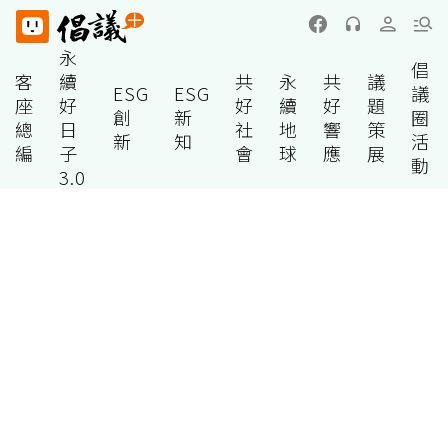
永
倡
客
續
共
永
共
議
ESG
ESG
議
座
好
好
續
好
題
創
新
圈
總
日
社
地
響
策
新
知
活
編
子
會
球
應
展
動
3.0