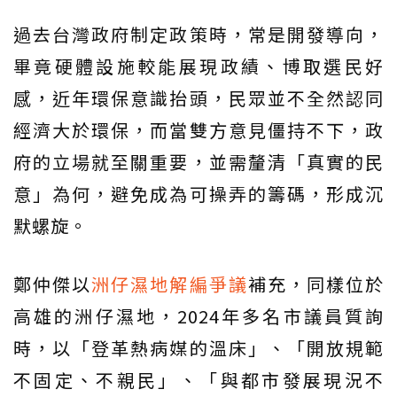
過去台灣政府制定政策時，常是開發導向，
畢竟硬體設施較能展現政績、博取選民好
感，近年環保意識抬頭，民眾並不全然認同
經濟大於環保，而當雙方意見僵持不下，政
府的立場就至關重要，並需釐清「真實的民
意」為何，避免成為可操弄的籌碼，形成沉
默螺旋。
鄭仲傑以
洲仔濕地解編爭議
補充，同樣位於
高雄的洲仔濕地，2024年多名市議員質詢
時，以「登革熱病媒的溫床」、「開放規範
不固定、不親民」、「與都市發展現況不