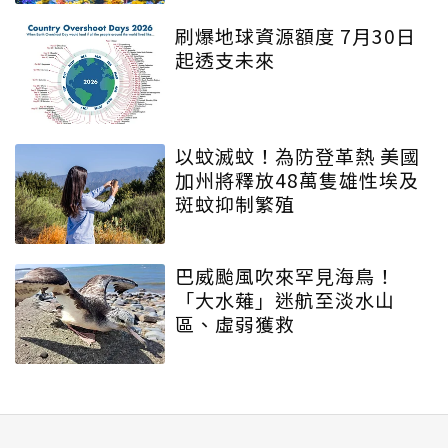
刷爆地球資源額度 7月30日
起透支未來
以蚊滅蚊！為防登革熱 美國
加州將釋放48萬隻雄性埃及
斑蚊抑制繁殖
巴威颱風吹來罕見海鳥！
「大水薙」迷航至淡水山
區、虛弱獲救