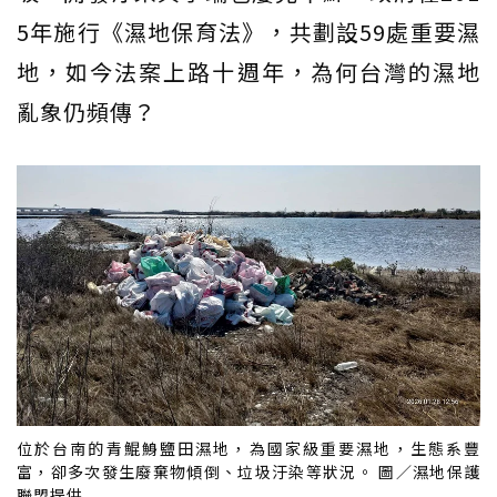
5年施行《濕地保育法》，共劃設59處重要濕
地，如今法案上路十週年，為何台灣的濕地
亂象仍頻傳？
位於台南的青鯤鯓鹽田濕地，為國家級重要濕地，生態系豐
富，卻多次發生廢棄物傾倒、垃圾汙染等狀況。 圖／濕地保護
聯盟提供