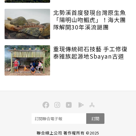
北勢溪首度發現台灣原生魚
「陽明山吻鰕虎」！海大團
隊解開30年溪流謎團
重現傳統砌石技藝 手工修復
泰雅族起源地Sbayan古道
訂閱
聯合線上公司 著作權所有 ©2025