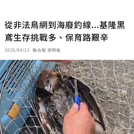
從非法鳥網到海廢釣線...基隆黑
鳶生存挑戰多、保育路艱辛
2026/04/13
聯合報 游明煌