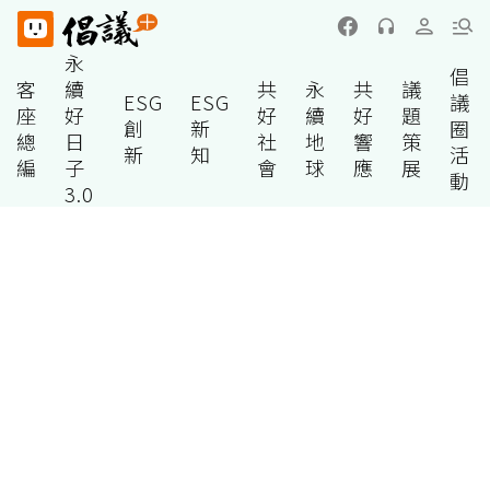
永
倡
客
續
共
永
共
議
ESG
ESG
議
座
好
好
續
好
題
創
新
圈
總
日
社
地
響
策
新
知
活
編
子
會
球
應
展
動
3.0