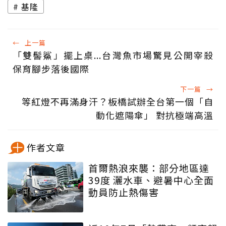
基隆
←
上一篇
「雙髻鯊」擺上桌...台灣魚市場驚見公開宰殺
保育腳步落後國際
下一篇
→
等紅燈不再滿身汗？板橋試辦全台第一個「自
動化遮陽傘」 對抗極端高溫
作者文章
首爾熱浪來襲：部分地區達
39度 灑水車、避暑中心全面
動員防止熱傷害