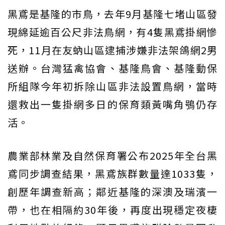
黑鳶是基隆的市鳥，去年9月基隆七堵山區發
現綿延逾百公尺非法鳥網，有4隻黑鳶掛網慘
死，11月在友蚋山區逮捕涉嫌非法架鴿網2男
送辦。台灣猛禽協會、基隆鳥會、基隆動保
所組隊今年初拆除山區非法設置鳥網，當時
還救出一隻掛網多日的保育類黃嘴角鴞仍存
活。
農業部林業及自然保育署公布2025年全台黑
鳶同步調查結果，黑鳶族群數量達1033隻，
創歷年調查新高；鄰近基隆的深澳及瑞濱一
帶，也在相隔約30年後，再度出現穩定夜棲