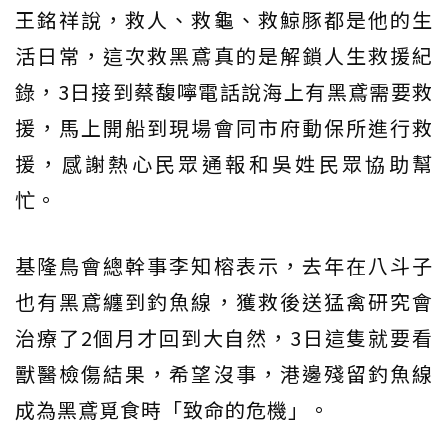
王銘祥說，救人、救龜、救鯨豚都是他的生
活日常，這次救黑鳶真的是解鎖人生救援紀
錄，3日接到蔡馥嚀電話說海上有黑鳶需要救
援，馬上開船到現場會同市府動保所進行救
援，感謝熱心民眾通報和吳姓民眾協助幫
忙。
基隆鳥會總幹事李知榕表示，去年在八斗子
也有黑鳶纏到釣魚線，獲救後送猛禽研究會
治療了2個月才回到大自然，3日這隻就要看
獸醫檢傷結果，希望沒事，港邊殘留釣魚線
成為黑鳶覓食時「致命的危機」。