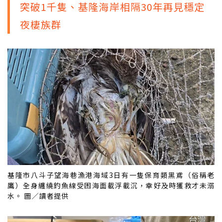
突破1千隻、基隆海岸相隔30年再見穩定
夜棲族群
基隆市八斗子望海巷漁港海域3日有一隻保育類黑鳶（俗稱老
鷹）全身纏繞釣魚線受困海面載浮載沉，幸好及時獲救才未溺
水。 圖／讀者提供