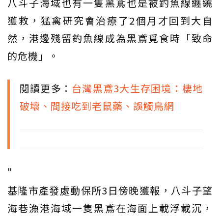
八斗子海域也有一隻黑鳶也是被釣魚線纏繞
獲救，猛禽研究會治療了2個月才回到大自
然，港邊殘留釣魚線成為黑鳶覓食時「致命
的危機」。
閱讀更多：
台灣黑鳶3大生存困境：棲地
破壞、間接吃到老鼠藥、誤觸鳥網
"
基隆市產發處動保所3日傍晚獲報，八斗子望
海巷漁港海域一隻黑鳶在海面上載浮載沉，