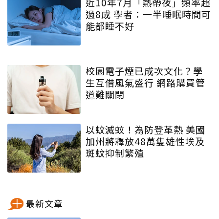
近10年7月「熱帶夜」頻率超
過8成 學者：一半睡眠時間可
能都睡不好
校園電子煙已成次文化？學
生互借風氣盛行 網路購買管
道難關閉
以蚊滅蚊！為防登革熱 美國
加州將釋放48萬隻雄性埃及
斑蚊抑制繁殖
最新文章