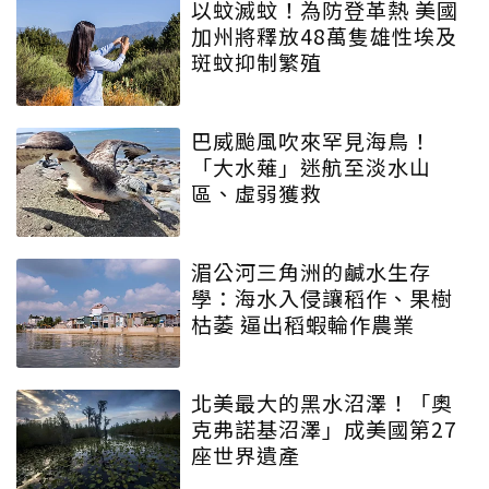
以蚊滅蚊！為防登革熱 美國
加州將釋放48萬隻雄性埃及
斑蚊抑制繁殖
巴威颱風吹來罕見海鳥！
「大水薙」迷航至淡水山
區、虛弱獲救
湄公河三角洲的鹹水生存
學：海水入侵讓稻作、果樹
枯萎 逼出稻蝦輪作農業
北美最大的黑水沼澤！「奧
克弗諾基沼澤」成美國第27
座世界遺產