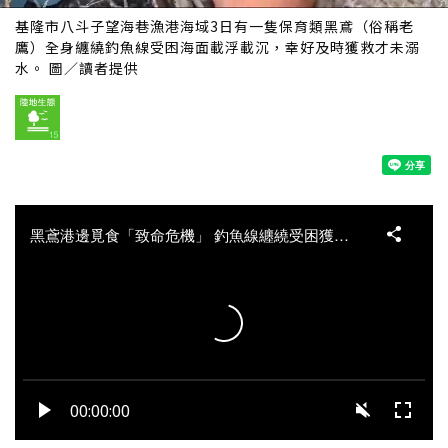
基隆市八斗子望海巷漁港海域3日有一隻保育類黑鳶（俗稱老
鷹）全身纏繞釣魚線受困海面載浮載沉，幸好及時獲救才未溺
水。 圖／讀者提供