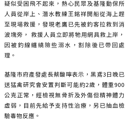
疑似受困飛不起來，熱心民眾及基隆動保所
人員從岸上、潛水教練王銘祥開船從海上趕
至現場救援，發現老鷹已先被釣客拉救到消
波塊旁， 救援人員立即將牠用網具救上岸，
因被釣線纏繞險些溺水，割除後已帶回處
理。
基隆市府產發處長蔡馥嚀表示，黑鳶3日晚已
送猛禽研究會安置判斷可能約2歲，體重900
公克正常，經檢視無骨折及外傷但精神體力
虛弱，目前先給予支持性治療，另已抽血檢
驗毒物反應。