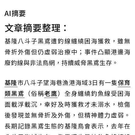
AI摘要
文章摘要整理：
基隆八斗子黑鳶遭釣線纏繞困海獲救，雖無
骨折外傷但仍虛弱治療中；事件凸顯港邊海
廢釣線與非法鳥網，持續威脅黑鳶生存。
基隆
市八斗子望海巷漁港海域3日有一隻
保育
類
黑鳶
（俗稱
老鷹
）全身纏繞釣魚線受困海
面載浮載沉，幸好及時獲救才未溺水，檢傷
後發現並無骨折及外傷，但精神體力虛弱。
長期記錄黑鳶生態的基隆鳥會表示，去年在