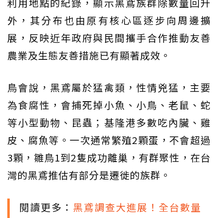
利用地點的紀錄，顯示黑鳶族群除數量回升
外，其分布也由原有核心區逐步向周邊擴
展，反映近年政府與民間攜手合作推動友善
農業及生態友善措施已有顯著成效。
鳥會說，黑鳶屬於猛禽類，性情兇猛，主要
為食腐性，會捕死掉小魚、小鳥、老鼠、蛇
等小型動物、昆蟲；基隆港多數吃內臟、雞
皮、腐魚等。一次通常繁殖2顆蛋，不會超過
3顆，雛鳥1到2隻成功離巢，有群聚性，在台
灣的黑鳶推估有部分是遷徙的族群。
閱讀更多：
黑鳶調查大進展！全台數量