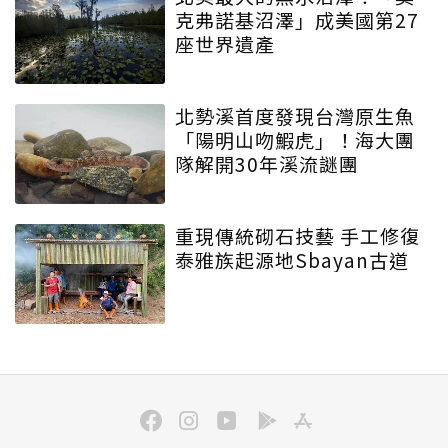
克弗諾基沼澤」成美國第27
座世界遺產
北勢溪首度發現台灣原生魚
「陽明山吻鰕虎」！海大團
隊解開30年溪流謎團
重現傳統砌石技藝 手工修復
泰雅族起源地Sbayan古道