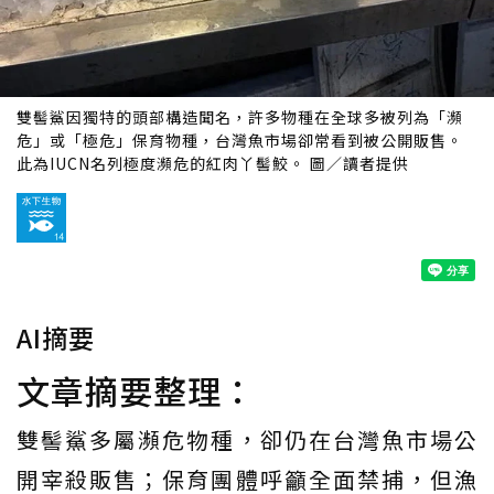
雙髻鯊因獨特的頭部構造聞名，許多物種在全球多被列為「瀕
危」或「極危」保育物種，台灣魚市場卻常看到被公開販售。
此為IUCN名列極度瀕危的紅肉丫髻鮫。 圖／讀者提供
AI摘要
文章摘要整理：
雙髻鯊多屬瀕危物種，卻仍在台灣魚市場公
開宰殺販售；保育團體呼籲全面禁捕，但漁