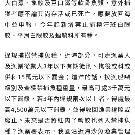
大白鯊、象鮫及巨口鯊等軟骨魚類，意外捕
獲者應不論其尚存活或已死亡，應要放回海
中並申報，今年起新增禁止捕撈汙斑白眼
鮫、平滑白眼鮫及蝠鱝科所有種。
違規捕撈禁捕魚種，近海部分，可處漁業人
及漁業從業人3年以下有期徒刑、拘役或科或
併科15萬元以下罰金；遠洋的話，按漁船噸
級別及查獲禁捕魚種重量，最高可處3千萬元
以下罰鍰，若3年內違規兩次以上者，得處最
高4,500萬元以下罰鍰，並得收回漁業證照或
廢止。未來是否將紅肉丫髻鮫也列入禁捕魚
種？漁業署表示，我國沿近海沙魚漁業管理