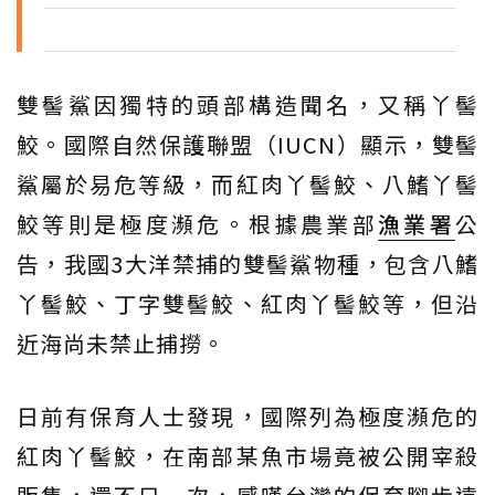
雙髻鯊因獨特的頭部構造聞名，又稱丫髻
鮫。國際自然保護聯盟（IUCN）顯示，雙髻
鯊屬於易危等級，而紅肉丫髻鮫、八鰭丫髻
鮫等則是極度瀕危。根據農業部
漁業署
公
告，我國3大洋禁捕的雙髻鯊物種，包含八鰭
丫髻鮫、丁字雙髻鮫、紅肉丫髻鮫等，但沿
近海尚未禁止捕撈。
日前有保育人士發現，國際列為極度瀕危的
紅肉丫髻鮫，在南部某魚市場竟被公開宰殺