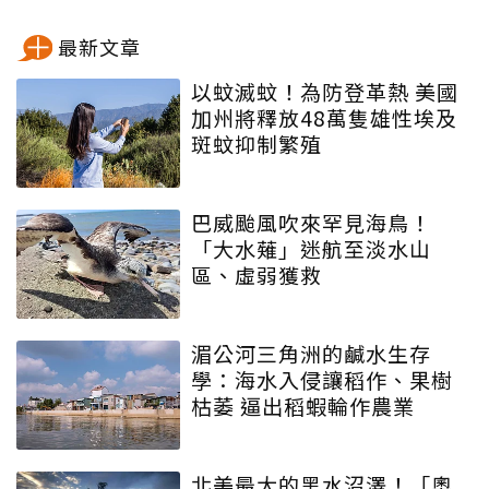
最新文章
以蚊滅蚊！為防登革熱 美國
加州將釋放48萬隻雄性埃及
斑蚊抑制繁殖
巴威颱風吹來罕見海鳥！
「大水薙」迷航至淡水山
區、虛弱獲救
湄公河三角洲的鹹水生存
學：海水入侵讓稻作、果樹
枯萎 逼出稻蝦輪作農業
北美最大的黑水沼澤！「奧