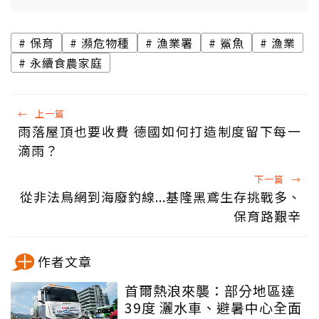
保育
瀕危物種
漁業署
鯊魚
漁業
永續食農家庭
←
上一篇
雨落屋頂也要收費 德國如何打造制度留下每一
滴雨？
下一篇
→
從非法鳥網到海廢釣線...基隆黑鳶生存挑戰多、
保育路艱辛
作者文章
首爾熱浪來襲：部分地區達
39度 灑水車、避暑中心全面