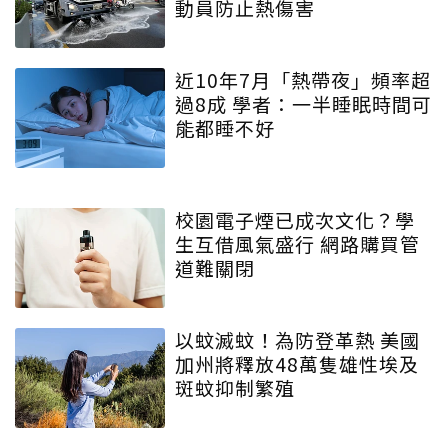
動員防止熱傷害
近10年7月「熱帶夜」頻率超
過8成 學者：一半睡眠時間可
能都睡不好
校園電子煙已成次文化？學
生互借風氣盛行 網路購買管
道難關閉
以蚊滅蚊！為防登革熱 美國
加州將釋放48萬隻雄性埃及
斑蚊抑制繁殖