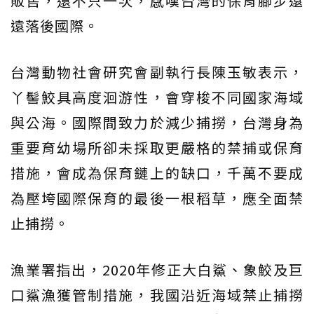
販售，還不只一次，感嘆台灣的保育腳步遠
遠落後國際。
台灣動物社會研究會副執行長陳玉敏表示，
丫髻鮫具高度洄游性，會穿梭不同國家海域
與公海。國際間致力於減少捕撈，台灣身為
重要育幼場所卻未採取更嚴格的禁捕或保育
措施，會成為保育鏈上的缺口，千萬不要成
為壓垮國際保育的最後一根稻草，應全面禁
止捕撈。
漁業署指出，2020年修正大白鯊、象鮫及巨
口鯊漁獲管制措施，我國沿近海域禁止捕撈