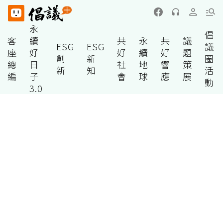
永
倡
客
續
共
永
共
議
ESG
ESG
議
座
好
好
續
好
題
創
新
圈
總
日
社
地
響
策
新
知
活
編
子
會
球
應
展
動
3.0