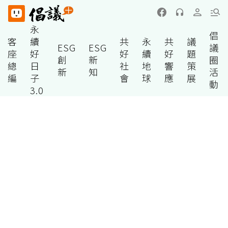
永
倡
客
續
共
永
共
議
ESG
ESG
議
座
好
好
續
好
題
創
新
圈
總
日
社
地
響
策
新
知
活
編
子
會
球
應
展
動
3.0