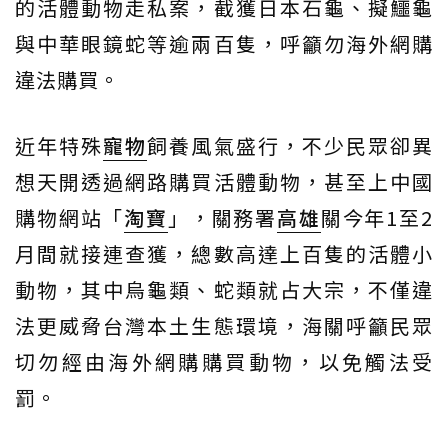
的活體動物走私案，截獲日本石龜、擬鱷龜
與中華眼鏡蛇等逾兩百隻，呼籲勿海外網購
違法購買。
近年特殊
寵物
飼養風氣盛行，不少民眾卻異
想天開透過網路購買活體動物，甚至上中國
購物網站「
淘寶
」，關務署
高雄
關今年1至2
月間就接連查獲，總數高達上百隻的活體小
動物，其中烏龜類、蛇類就占大宗，不僅違
法更威脅台灣本土生態環境，海關呼籲民眾
切勿經由海外網購購買動物，以免觸法受
罰。