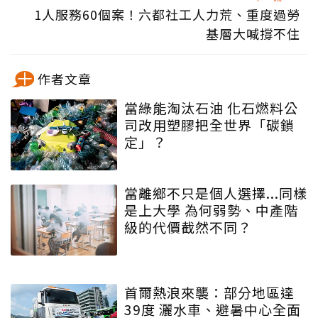
1人服務60個案！六都社工人力荒、重度過勞
基層大喊撐不住
作者文章
當綠能淘汰石油 化石燃料公
司改用塑膠把全世界「碳鎖
定」？
當離鄉不只是個人選擇...同樣
是上大學 為何弱勢、中產階
級的代價截然不同？
首爾熱浪來襲：部分地區達
39度 灑水車、避暑中心全面