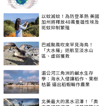
以蚊滅蚊！為防登革熱 美國
加州將釋放48萬隻雄性埃及
斑蚊抑制繁殖
巴威颱風吹來罕見海鳥！
「大水薙」迷航至淡水山
區、虛弱獲救
湄公河三角洲的鹹水生存
學：海水入侵讓稻作、果樹
枯萎 逼出稻蝦輪作農業
北美最大的黑水沼澤！「奧