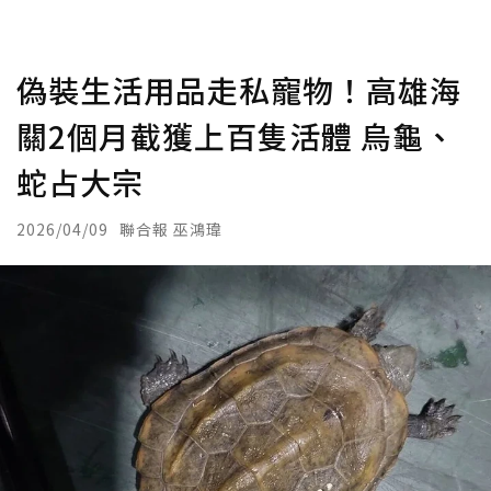
偽裝生活用品走私寵物！高雄海
關2個月截獲上百隻活體 烏龜、
蛇占大宗
2026/04/09
聯合報 巫鴻瑋