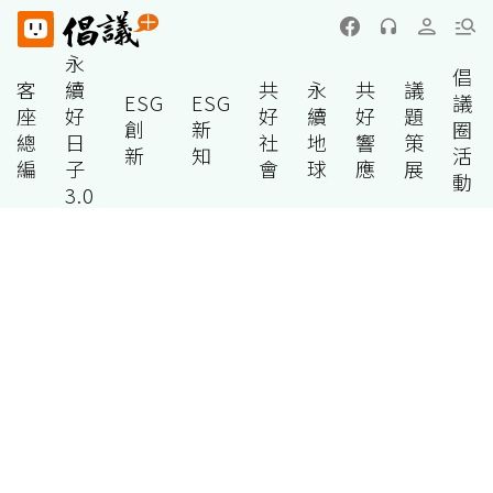
永
倡
客
續
共
永
共
議
ESG
ESG
議
座
好
好
續
好
題
創
新
圈
總
日
社
地
響
策
新
知
活
編
子
會
球
應
展
動
3.0