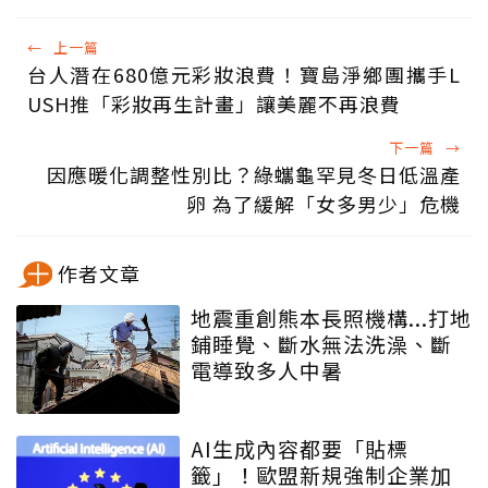
←
上一篇
台人潛在680億元彩妝浪費！寶島淨鄉團攜手L
USH推「彩妝再生計畫」讓美麗不再浪費
下一篇
→
因應暖化調整性別比？綠蠵龜罕見冬日低溫產
卵 為了緩解「女多男少」危機
作者文章
地震重創熊本長照機構...打地
鋪睡覺、斷水無法洗澡、斷
電導致多人中暑
AI生成內容都要「貼標
籤」！歐盟新規強制企業加