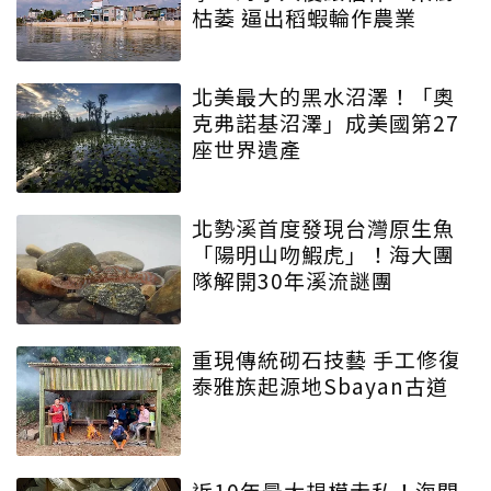
枯萎 逼出稻蝦輪作農業
北美最大的黑水沼澤！「奧
克弗諾基沼澤」成美國第27
座世界遺產
北勢溪首度發現台灣原生魚
「陽明山吻鰕虎」！海大團
隊解開30年溪流謎團
重現傳統砌石技藝 手工修復
泰雅族起源地Sbayan古道
近10年最大規模走私！海關