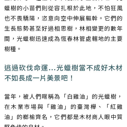
蠟樹的小苗們則從容扎根於此地，不怕狂風
也不畏驕陽，恣意向空中伸展軀幹。它們的
生長態勢甚至好過相思樹，林相變更的數年
間，光蠟樹迅速成為恆春林管處轄地的主要
樹種。
逃過砍伐命運...光蠟樹當不成好木材
不如長成一片美景吧！
當年，被人們暱稱為「白雞油」的光蠟樹，
在木業市場與「雞油」的臺灣櫸、「紅雞
油」的榔榆齊名，它們都是木材商人眼中質
堅色佳的良材。