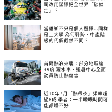
司改用塑膠把全世界「碳鎖
定」？
當離鄉不只是個人選擇...同樣
是上大學 為何弱勢、中產階
級的代價截然不同？
首爾熱浪來襲：部分地區達
39度 灑水車、避暑中心全面
動員防止熱傷害
近10年7月「熱帶夜」頻率超
過8成 學者：一半睡眠時間可
能都睡不好