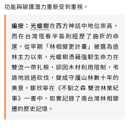
功能與碳匯潛力重新受到重視。
編按：
光蠟樹
在西方神話中地位崇高，
而在台灣恆春半島則經歷了曲折的命
運。從早期「林相變更計畫」被選為造
林主力以來，光蠟樹憑藉強韌生命力在
雙流一帶扎根，卻因木材利用限制，弔
詭地逃過砍伐，變成守護山林數十年的
美景。鄒欣寧在《不馴之森 雙流林業紀
事》一書中，如實記錄了南台灣林相變
遷的歷史記憶。