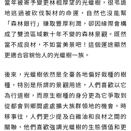
當年被寄予變更林相厚望的光蠟樹，很弔詭
地逃過被砍伐製材的命運，自然也沒能幫
「森林銀行」賺取豐厚利潤，卻因緣際會構
成了雙流區域數十年不變的森林景觀。既然
當不成良材，不如當美景吧！這個運途顯然
更適合容貌怡人的光蠟樹一族。
後來，光蠟樹依然是全臺各地偏好栽種的樹
種，特別是所謂的景觀用途，人們喜歡以它
為行道樹，而原生樹種的身分更為它爭取到
從都會到鄉間處處擴大族群領地的機會。時
移事往，人們更少提及白雞油和良材之間的
關聯，他們喜歡強調光蠟樹的生態價值和更