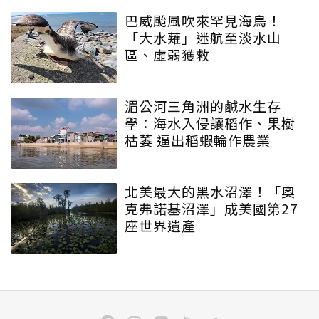
巴威颱風吹來罕見海鳥！
「大水薙」迷航至淡水山
區、虛弱獲救
湄公河三角洲的鹹水生存
學：海水入侵讓稻作、果樹
枯萎 逼出稻蝦輪作農業
北美最大的黑水沼澤！「奧
克弗諾基沼澤」成美國第27
座世界遺產