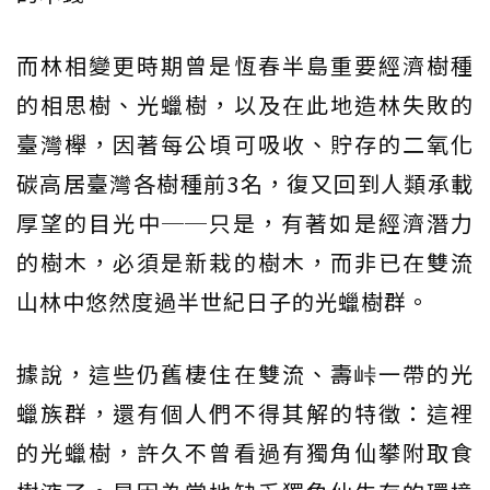
而林相變更時期曾是恆春半島重要經濟樹種
的相思樹、光蠟樹，以及在此地造林失敗的
臺灣櫸，因著每公頃可吸收、貯存的二氧化
碳高居臺灣各樹種前3名，復又回到人類承載
厚望的目光中──只是，有著如是經濟潛力
的樹木，必須是新栽的樹木，而非已在雙流
山林中悠然度過半世紀日子的光蠟樹群。
據說，這些仍舊棲住在雙流、壽峠一帶的光
蠟族群，還有個人們不得其解的特徵：這裡
的光蠟樹，許久不曾看過有獨角仙攀附取食