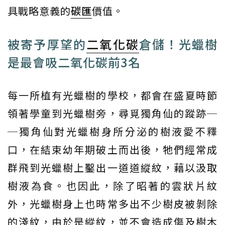
具戰略意義的
碳匯
價值。
被寄予厚望的
二氧化碳
倉儲！光蠟樹
是最會吸二氧化碳前3名
每一所植有光蠟樹的學校，都會在盛夏時節
領著學童到光蠟樹旁，尋覓獨角仙的蹤跡─
─獨角仙對光蠟樹身所分泌的樹液愛不釋
口，在結束幼年期破土而出後，牠們經常成
群飛到光蠟樹上鑿出一道道縱紋，藉以汲取
樹液為食。也因此，除了昭著的雲狀片紋
外，光蠟樹身上也時常多出不少樹皮被剝除
的淺紋，由於是縱紋，並不會造成傷及樹木