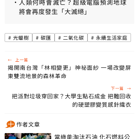
人類何時會滅亡？超級電腦預測地球
將會再度發生「大滅絕」
光蠟樹
碳匯
二氧化碳
永續生活家庭
←
上一篇
揭開南台灣「林相變更」神祕面紗 一場改變屏
東雙流地景的森林革命
下一篇
→
把派對垃圾穿回家？大學生點石成金 把難回收
的硬塑膠變質感針織衣
作者文章
當綠能淘汰石油 化石燃料公