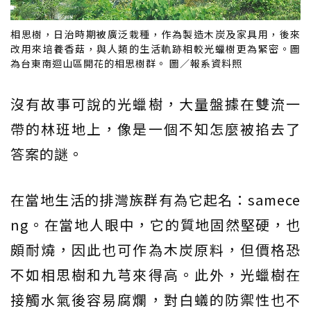
相思樹，日治時期被廣泛栽種，作為製造木炭及家具用，後來
改用來培養香菇，與人類的生活軌跡相較光蠟樹更為緊密。圖
為台東南迴山區開花的相思樹群。 圖／報系資料照
沒有故事可說的光蠟樹，大量盤據在雙流一
帶的林班地上，像是一個不知怎麼被掐去了
答案的謎。
在當地生活的排灣族群有為它起名：samece
ng。在當地人眼中，它的質地固然堅硬，也
頗耐燒，因此也可作為木炭原料，但價格恐
不如相思樹和九芎來得高。此外，光蠟樹在
接觸水氣後容易腐爛，對白蟻的防禦性也不