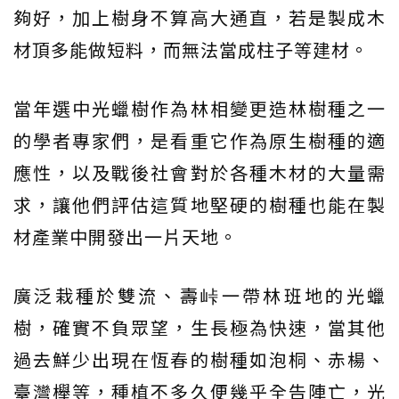
夠好，加上樹身不算高大通直，若是製成木
材頂多能做短料，而無法當成柱子等建材。
當年選中光蠟樹作為林相變更造林樹種之一
的學者專家們，是看重它作為原生樹種的適
應性，以及戰後社會對於各種木材的大量需
求，讓他們評估這質地堅硬的樹種也能在製
材產業中開發出一片天地。
廣泛栽種於雙流、壽峠一帶林班地的光蠟
樹，確實不負眾望，生長極為快速，當其他
過去鮮少出現在恆春的樹種如泡桐、赤楊、
臺灣櫸等，種植不多久便幾乎全告陣亡，光