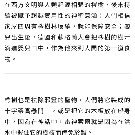
在西方文明與人類起源相繫的梣樹，後來持
續被賦予超越實用性的神聖意涵：人們相信
家屋四周有梣樹林環繞，就能保障安全；嬰
兒出生後，德國和蘇格蘭人會把梣樹的樹汁
滴進嬰兒口中，作為他來到人間的第一道食
物。
梣樹也是袪除邪靈的聖物，人們將它製成的
十字架高懸門上，或是把它的木板放在船身
中，因為在神話中，雷神索爾就是因為在洪
水中握住它的樹枝而倖免於難。