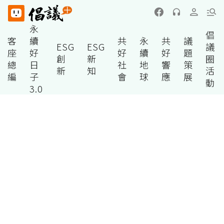
永
倡
客
續
共
永
共
議
ESG
ESG
議
座
好
好
續
好
題
創
新
圈
總
日
社
地
響
策
新
知
活
編
子
會
球
應
展
動
3.0