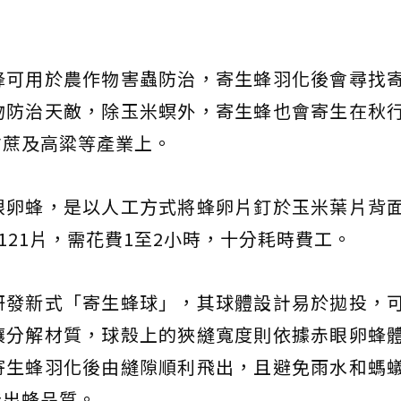
蜂可用於農作物害蟲防治，寄生蜂羽化後會尋找
物防治天敵，除玉米螟外，寄生蜂也會寄生在秋
甘蔗及高粱等產業上。
眼卵蜂，是以人工方式將蜂卵片釘於玉米葉片背
121片，需花費1至2小時，十分耗時費工。
研發新式「寄生蜂球」，其球體設計易於拋投，
壤分解材質，球殼上的狹縫寬度則依據赤眼卵蜂
寄生蜂羽化後由縫隙順利飛出，且避免雨水和螞
佳出蜂品質。