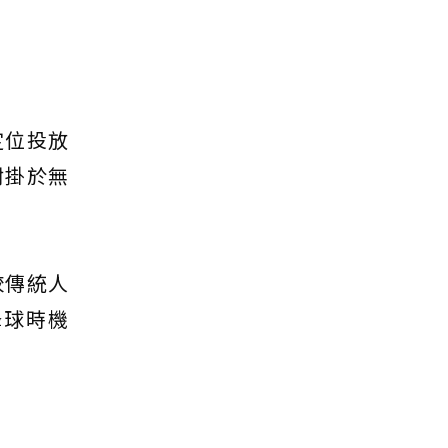
定位投放
附掛於無
較傳統人
蜂球時機