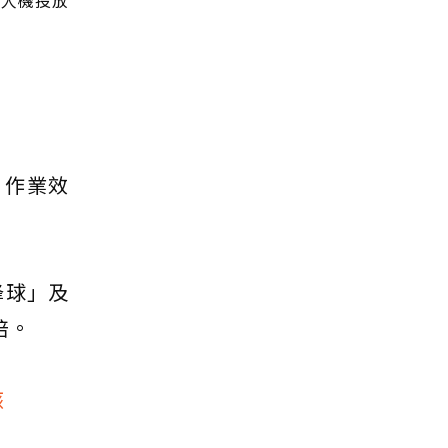
無人機投放
，作業效
蜂球」及
倍。
骸