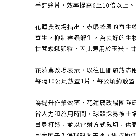
手釘蜂片，效率提高6至10倍以上。
花蓮農改場指出，赤眼蜂屬的寄生
寄生，抑制害蟲孵化，為良好的生
甘蔗螟蛾卵粒，因此適用於玉米、
花蓮農改場表示，以往田間施放赤
每隔10公尺放置1片，每公頃約放置
為提升作業效率，花蓮農改場團隊
省人力和施用時間，球殼採易被土
量身打造，並以雷射方式裁切，供
威脅因子入侵球殼內干擾，維持極