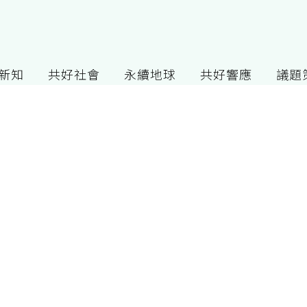
G新知
共好社會
永續地球
共好響應
議題