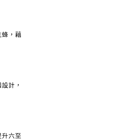
生蜂，藉
蟻設計，
提升六至