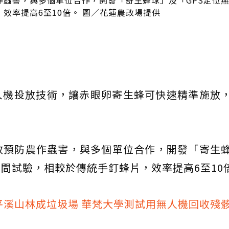
作蟲害，與多個單位合作，開發「寄生蜂球」及「GPS定位
效率提高6至10倍。 圖／花蓮農改場提供
人機投放技術，讓赤眼卵寄生蜂可快速精準施放
效預防農作蟲害，與多個單位合作，開發「寄生
田間試驗，相較於傳統手釘蜂片，效率提高6至10
..平溪山林成垃圾場 華梵大學測試用無人機回收殘