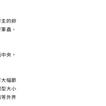
寄主的卵
行軍蟲、
面中央，
可大幅節
體型大小
蟻等外界