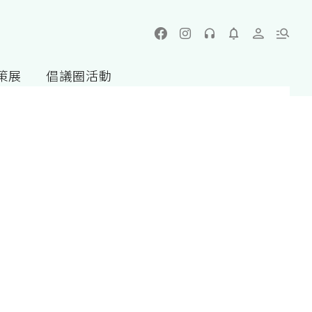
策展
倡議圈活動