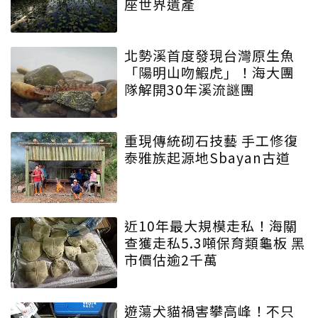
座世界遺產
北勢溪首度發現台灣原生魚
「陽明山吻鰕虎」！海大團
隊解開30年溪流謎團
重現傳統砌石技藝 手工修復
泰雅族起源地Sbayan古道
近10年最大規模走私！海關
查獲走私5.3噸保育類龜板 黑
市價估逾2千萬
遊蕩犬貓禍害攀高峰！不只