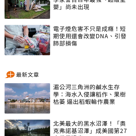
嬰」尚未出現
電子煙危害不只是成癮！短
期使用還會改變DNA、引發
肺部損傷
最新文章
湄公河三角洲的鹹水生存
學：海水入侵讓稻作、果樹
枯萎 逼出稻蝦輪作農業
北美最大的黑水沼澤！「奧
克弗諾基沼澤」成美國第27