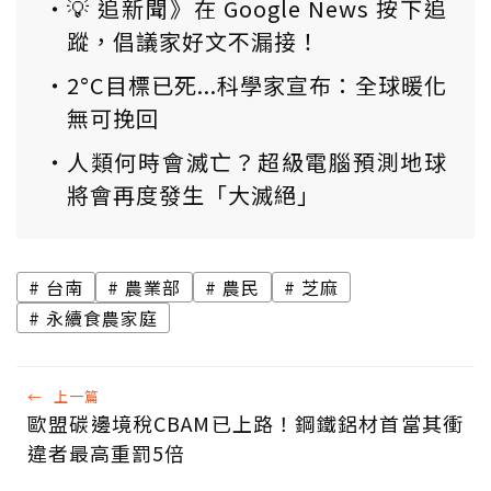
💡 追新聞》在 Google News 按下追
蹤，倡議家好文不漏接！
2°C目標已死...科學家宣布：全球暖化
無可挽回
人類何時會滅亡？超級電腦預測地球
將會再度發生「大滅絕」
台南
農業部
農民
芝麻
永續食農家庭
←
上一篇
歐盟碳邊境稅CBAM已上路！鋼鐵鋁材首當其衝
違者最高重罰5倍