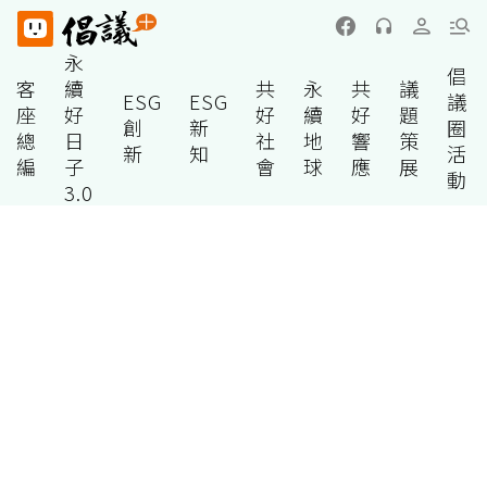
永
倡
客
續
共
永
共
議
ESG
ESG
議
座
好
好
續
好
題
創
新
圈
總
日
社
地
響
策
新
知
活
編
子
會
球
應
展
動
3.0