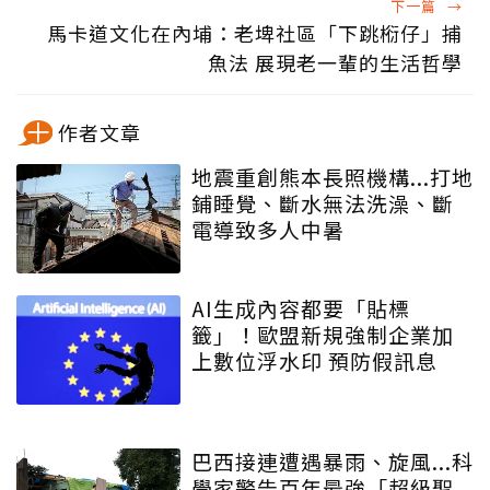
下一篇
→
馬卡道文化在內埔：老埤社區「下跳椼仔」捕
魚法 展現老一輩的生活哲學
作者文章
地震重創熊本長照機構...打地
鋪睡覺、斷水無法洗澡、斷
電導致多人中暑
AI生成內容都要「貼標
籤」！歐盟新規強制企業加
上數位浮水印 預防假訊息
巴西接連遭遇暴雨、旋風...科
學家警告百年最強「超級聖