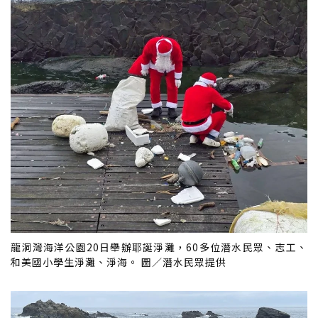
龍洞灣海洋公園20日舉辦耶誕淨灘，60多位潛水民眾、志工、
和美國小學生淨灘、淨海。 圖／潛水民眾提供