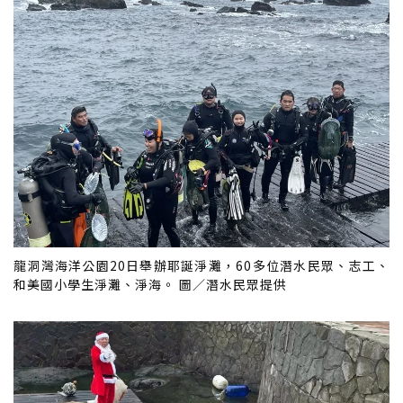
龍洞灣海洋公園20日舉辦耶誕淨灘，60多位潛水民眾、志工、
和美國小學生淨灘、淨海。 圖／潛水民眾提供