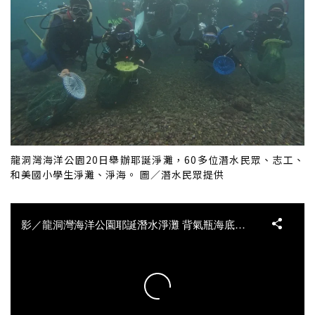
龍洞灣海洋公園20日舉辦耶誕淨灘，60多位潛水民眾、志工、
和美國小學生淨灘、淨海。 圖／潛水民眾提供