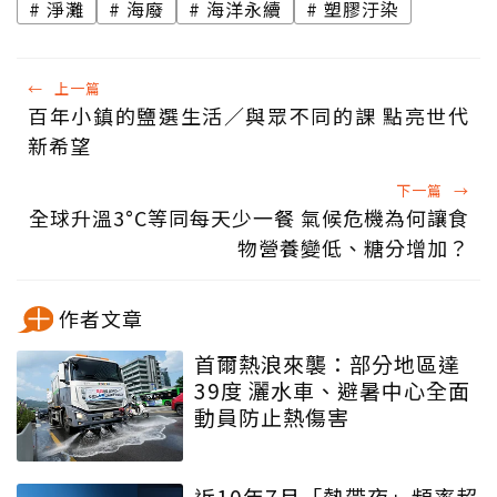
淨灘
海廢
海洋永續
塑膠汙染
←
上一篇
百年小鎮的鹽選生活／與眾不同的課 點亮世代
新希望
下一篇
→
全球升溫3°C等同每天少一餐 氣候危機為何讓食
物營養變低、糖分增加？
作者文章
首爾熱浪來襲：部分地區達
39度 灑水車、避暑中心全面
動員防止熱傷害
近10年7月「熱帶夜」頻率超