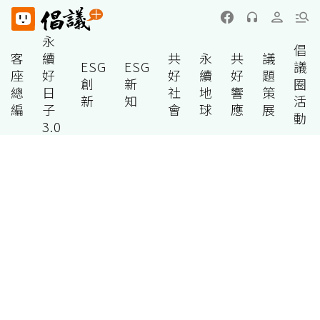
永
倡
客
續
共
永
共
議
ESG
ESG
議
座
好
好
續
好
題
創
新
圈
總
日
社
地
響
策
新
知
活
編
子
會
球
應
展
動
3.0