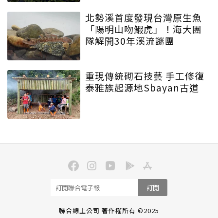
北勢溪首度發現台灣原生魚
「陽明山吻鰕虎」！海大團
隊解開30年溪流謎團
重現傳統砌石技藝 手工修復
泰雅族起源地Sbayan古道
訂閱
聯合線上公司 著作權所有 ©2025