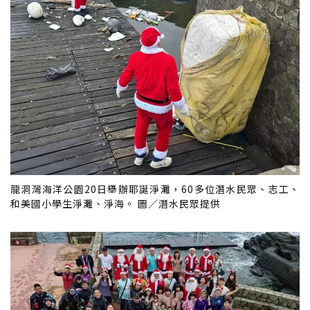
龍洞灣海洋公園20日舉辦耶誕淨灘，60多位潛水民眾、志工、
和美國小學生淨灘、淨海。 圖／潛水民眾提供