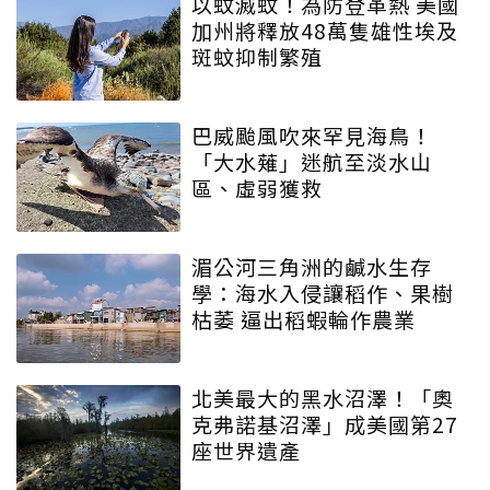
以蚊滅蚊！為防登革熱 美國
加州將釋放48萬隻雄性埃及
斑蚊抑制繁殖
巴威颱風吹來罕見海鳥！
「大水薙」迷航至淡水山
區、虛弱獲救
湄公河三角洲的鹹水生存
學：海水入侵讓稻作、果樹
枯萎 逼出稻蝦輪作農業
北美最大的黑水沼澤！「奧
克弗諾基沼澤」成美國第27
座世界遺產