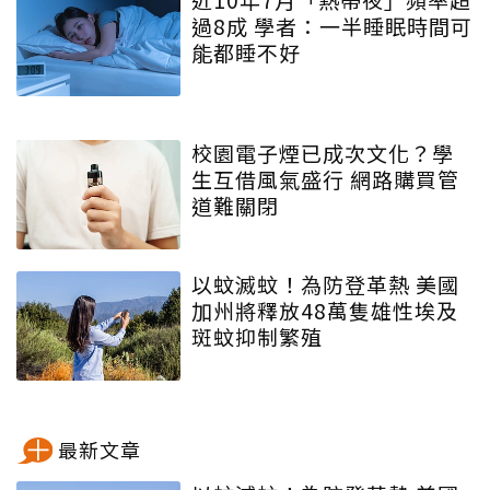
過8成 學者：一半睡眠時間可
能都睡不好
校園電子煙已成次文化？學
生互借風氣盛行 網路購買管
道難關閉
以蚊滅蚊！為防登革熱 美國
加州將釋放48萬隻雄性埃及
斑蚊抑制繁殖
最新文章