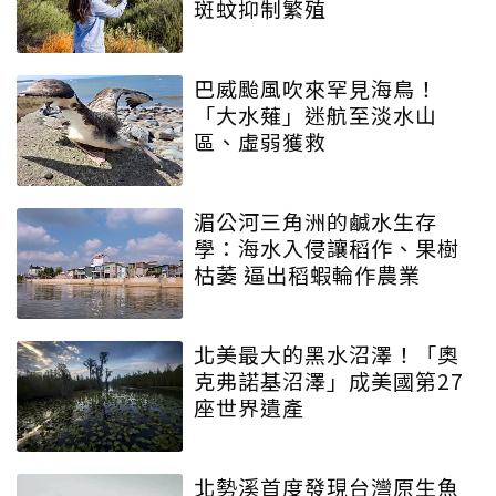
斑蚊抑制繁殖
巴威颱風吹來罕見海鳥！
「大水薙」迷航至淡水山
區、虛弱獲救
湄公河三角洲的鹹水生存
學：海水入侵讓稻作、果樹
枯萎 逼出稻蝦輪作農業
北美最大的黑水沼澤！「奧
克弗諾基沼澤」成美國第27
座世界遺產
北勢溪首度發現台灣原生魚