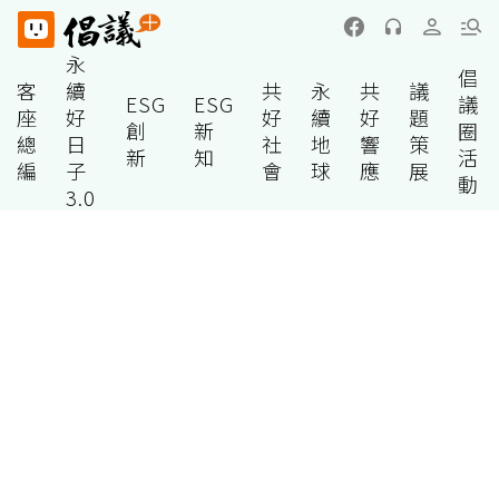
永
倡
客
續
共
永
共
議
ESG
ESG
議
座
好
好
續
好
題
創
新
圈
總
日
社
地
響
策
新
知
活
編
子
會
球
應
展
動
3.0