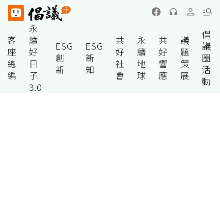
永
倡
客
續
共
永
共
議
ESG
ESG
議
座
好
好
續
好
題
創
新
圈
總
日
社
地
響
策
新
知
活
編
子
會
球
應
展
動
3.0