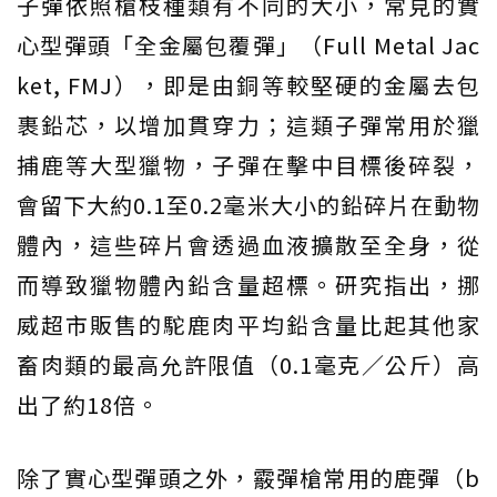
子彈依照槍枝種類有不同的大小，常見的實
心型彈頭「全金屬包覆彈」（Full Metal Jac
ket, FMJ），即是由銅等較堅硬的金屬去包
裹鉛芯，以增加貫穿力；這類子彈常用於獵
捕鹿等大型獵物，子彈在擊中目標後碎裂，
會留下大約0.1至0.2毫米大小的鉛碎片在動物
體內，這些碎片會透過血液擴散至全身，從
而導致獵物體內鉛含量超標。研究指出，挪
威超市販售的駝鹿肉平均鉛含量比起其他家
畜肉類的最高允許限值（0.1毫克／公斤）高
出了約18倍。
除了實心型彈頭之外，霰彈槍常用的鹿彈（b