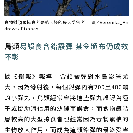
食物鏈頂層掠食者是鉛污染的最大受害者。 圖／Veronika_An
drews/ Pixabay
鳥類
易誤食含鉛霰彈 禁令頒布仍成效
不彰
據《衛報》報導，含鉛霰彈對水鳥影響尤
大，因為發射後，每個鉛彈內有200至400顆
的小彈丸，鳥類經常會將這些彈丸誤認為種
子或協助消化用的沙礫而誤食，而食物鏈階
層較高的大型掠食者也經常因為毒物累積的
生物放大作用，而成為這類鉛彈的最終受害