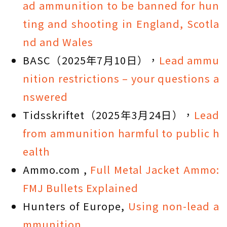
ad ammunition to be banned for hun
ting and shooting in England, Scotla
nd and Wales
BASC（2025年7月10日），
Lead ammu
nition restrictions – your questions a
nswered
Tidsskriftet（2025年3月24日），
Lead
from ammunition harmful to public h
ealth
Ammo.com ,
Full Metal Jacket Ammo:
FMJ Bullets Explained
Hunters of Europe,
Using non-lead a
mmunition