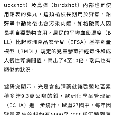
uckshot）及鳥彈（birdshot）內部也是使
用鉛製的彈丸，這類槍枝長期用於狩獵，鉛
彈擊中動物後也會污染肉類，如格陵蘭人因
長期自獵動物食用，居民的平均血鉛濃度（B
LL）比起歐洲食品安全局（EFSA）基準劑量
模型（BMDL）規定的兒童發育神經毒性和成
人慢性腎病閥值，高出了4至10倍，瑞典也有
類似的狀況。
據研究顯示，光是含鉛彈藥就讓歐盟地區累
積多達9.3萬公噸的鉛，歐洲化學品管理局
（ECHA）進一步統計，歐盟27國中，每年因
狩獵產生的鉛約有5000至7000噸沉積到濕