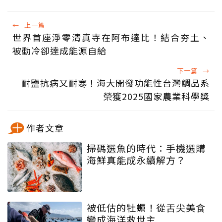
←
上一篇
世界首座淨零清真寺在阿布達比！結合夯土、
被動冷卻達成能源自給
下一篇
→
耐鹽抗病又耐寒！海大開發功能性台灣鯛品系
榮獲2025國家農業科學獎
作者文章
掃碼選魚的時代：手機選購
海鮮真能成永續解方？
被低估的牡蠣！從舌尖美食
變成海洋救世主