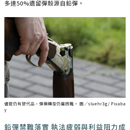
多達50%遺留彈殼源自鉛彈。
儘管仍有替代品，彈藥轉型仍屬困難。 圖／sluehr3g/ Pixaba
y
鉛彈禁難落實 執法疲弱與利益阻力成