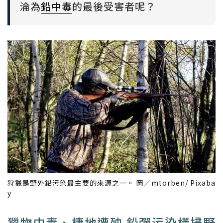
淪為
鉛中毒
的最後受害者呢？
狩獵是野外鉛污染最主要的來源之一。 圖／mtorben/ Pixaba
y
獵物中毒、棲地遭殃 鉛彈污染橫掃野