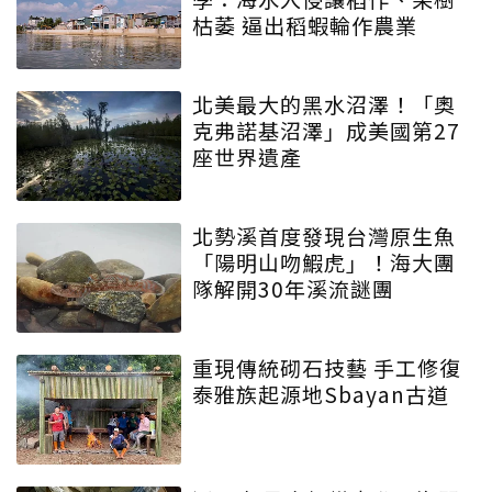
枯萎 逼出稻蝦輪作農業
北美最大的黑水沼澤！「奧
克弗諾基沼澤」成美國第27
座世界遺產
北勢溪首度發現台灣原生魚
「陽明山吻鰕虎」！海大團
隊解開30年溪流謎團
重現傳統砌石技藝 手工修復
泰雅族起源地Sbayan古道