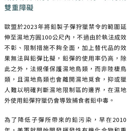
雙重障礙
歐盟於2023年將鉛製子彈狩獵禁令的範圍延
伸至濕地方圓100公尺內，不過由於執法成效
不彰、限制措施不夠全面，加上替代品的效
果無法與鉛彈比擬，鉛彈的使用率仍高，除
此之外，法規僅保護濕地鳥類，而非陸棲鳥
類，且濕地鳥類也會離開濕地覓食，抑或獵
人難以明確判斷濕地限制區的邊界，在濕地
外使用鉛彈狩獵仍會導致捕食者鉛中毒。
為了降低子彈所帶來的鉛污染，早在2010
年，美軍就開始開發揮發性有機化合物和重