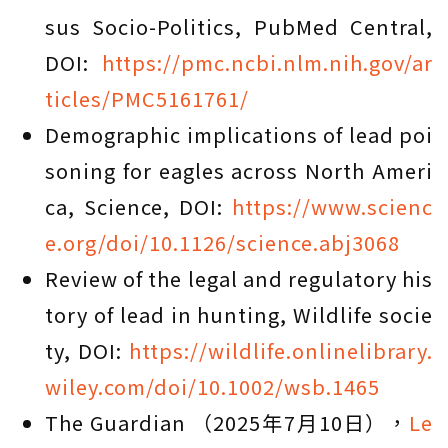
sus Socio-Politics, PubMed Central,
DOI:
https://pmc.ncbi.nlm.nih.gov/ar
ticles/PMC5161761/
Demographic implications of lead poi
soning for eagles across North Ameri
ca, Science, DOI:
https://www.scienc
e.org/doi/10.1126/science.abj3068
Review of the legal and regulatory his
tory of lead in hunting, Wildlife socie
ty, DOI:
https://wildlife.onlinelibrary.
wiley.com/doi/10.1002/wsb.1465
The Guardian （2025年7月10日），
Le