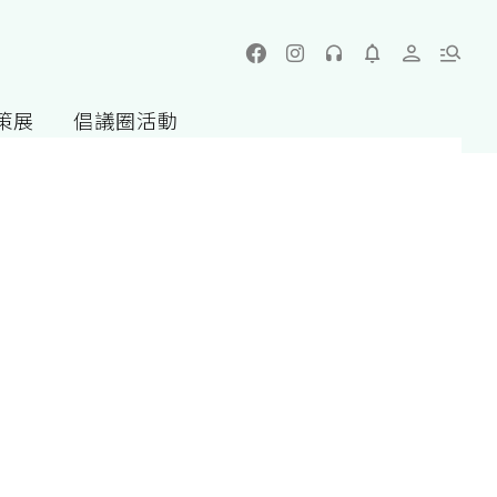
策展
倡議圈活動