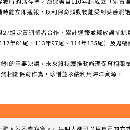
獲時的活存率，海保署自110年起成立「定置
誤捕時能立即通報，以利保育類動物能受到妥善照
與27組定置網業者合作，累計通報並釋放誤捕鯨鯊
112年81尾、113年97尾、114年135尾）及鬼
S附錄I的重要決議，未來將持續推動辦理保育相關
台灣相關保育作為，珍惜並永續利用海洋資源。
一群人就不會寂寞。」每個人都可以用自己的方