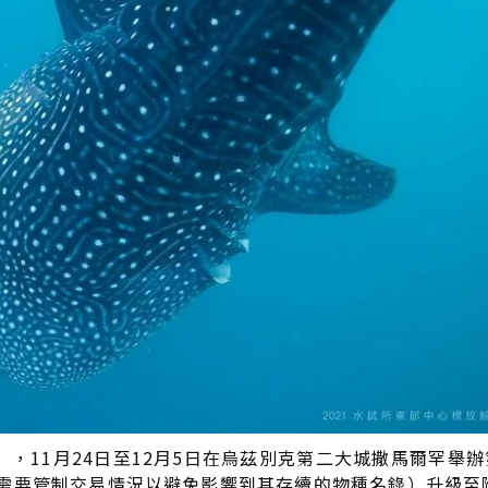
），11月24日至12月5日在烏茲別克第二大城撒馬爾罕舉辦
I（需要管制交易情況以避免影響到其存續的物種名錄）升級至