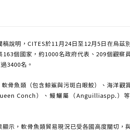
稿說明，CITES於11月24日至12月5日在烏茲
163個國家，約1000名政府代表、209個觀察
3400名。
參、軟骨魚類（包含鯨鯊與污斑白眼鮫）、海洋觀
 Queen Conch）、鰻鱺屬（Anguilliaspp.
果顯示，軟骨魚類貿易現況已受各國高度關切，