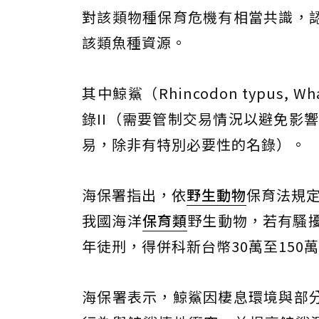
對該類物種保育危機有相當共識，
該類魚種資源。
其中鯨鯊（Rhincodon typus, 
錄II（需要管制交易情況以避免影
易，除非有特別必要性的名錄）。
海保署指出，依
野生動物
保育法規定
我國海洋
保育類
野生動物，若有騷
年徒刑，得併科新台幣30萬至150
海保署表示，鯨鯊因棲息環境與部