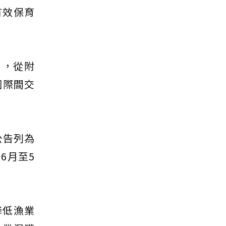
有效保育
s），從附
國際間交
公告列為
6月至5
降低漁業