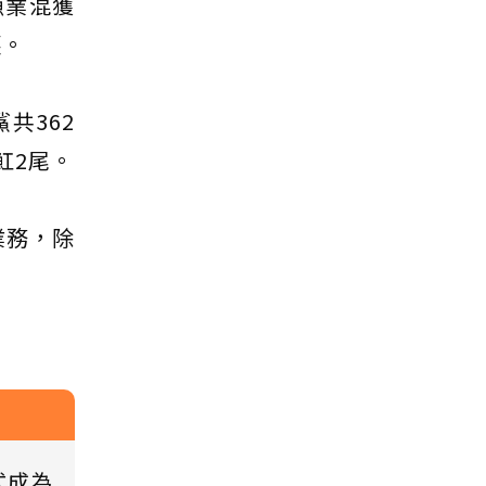
漁業混獲
護。
共362
蝠魟2尾。
業務，除
式成為