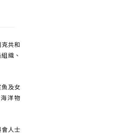
別克共和
員組織、
賞魚及女
）等海洋物
與會人士