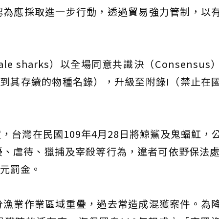
認為應採取進一步行動，透過貿易強力管制，以
Whale sharks）以全場同意共識決（Consensu
響到其存續的物種名錄），升級至附錄I（禁止在
，台灣在民國109年4月28日將鯨鯊及鬼蝠魟，
擾、虐待、獵捕及宰殺等行為，違者可依野保法處
萬元罰金。
分漁業作業區域重疊，過去常造成混獲案件。為