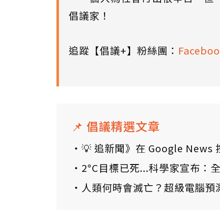
倡議家！
追蹤【倡議+】粉絲團：
Faceboo
📌 倡議精選文章
💡 追新聞》在 Google N
2°C目標已死...科學家宣布
人類何時會滅亡？超級電腦預