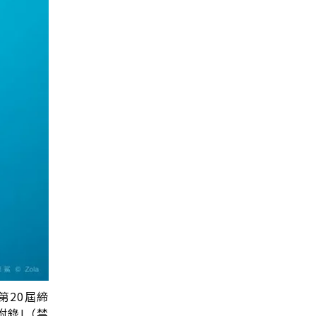
第20屆締
附錄I（禁