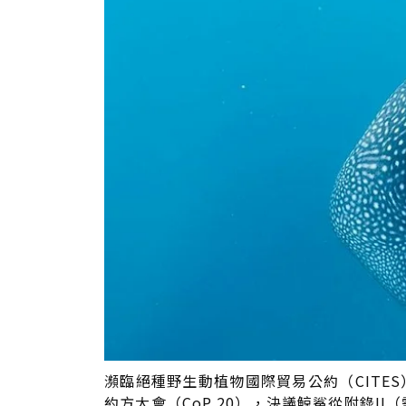
瀕臨絕種野生動植物國際貿易公約（CITES
約方大會（CoP 20），決議鯨鯊從附錄I