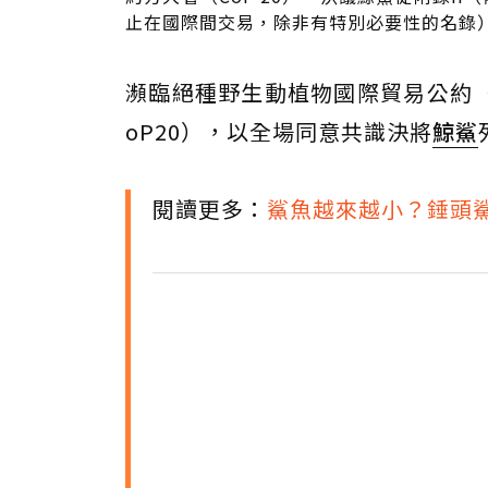
止在國際間交易，除非有特別必要性的名錄）
瀕臨絕種野生動植物國際貿易公約（C
oP20），以全場同意共識決將
鯨鯊
閱讀更多：
鯊魚越來越小？錘頭