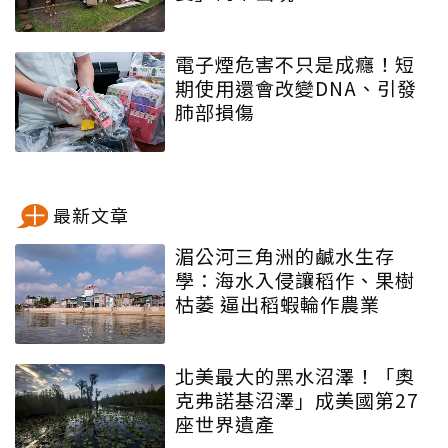
電子煙危害不只是成癮！短
期使用還會改變DNA、引發
肺部損傷
最新文章
湄公河三角洲的鹹水生存
學：海水入侵讓稻作、果樹
枯萎 逼出稻蝦輪作農業
北美最大的黑水沼澤！「奧
克弗諾基沼澤」成美國第27
座世界遺產