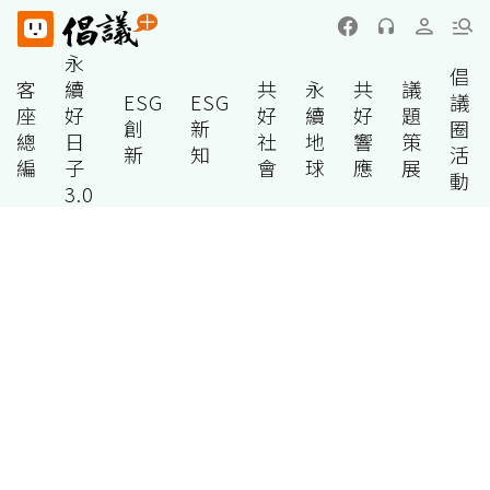
永
倡
客
續
共
永
共
議
ESG
ESG
議
座
好
好
續
好
題
創
新
圈
總
日
社
地
響
策
新
知
活
編
子
會
球
應
展
動
3.0