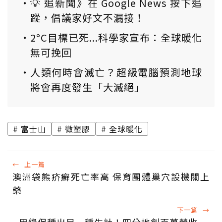
💡 追新聞》在 Google News 按下追
蹤，倡議家好文不漏接！
2°C目標已死...科學家宣布：全球暖化
無可挽回
人類何時會滅亡？超級電腦預測地球
將會再度發生「大滅絕」
富士山
微塑膠
全球暖化
←
上一篇
澳洲袋熊疥癬死亡率高 保育團體巢穴設機關上
藥
下一篇
→