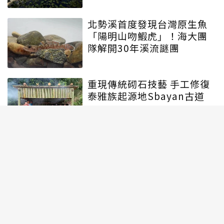
北勢溪首度發現台灣原生魚
「陽明山吻鰕虎」！海大團
隊解開30年溪流謎團
重現傳統砌石技藝 手工修復
泰雅族起源地Sbayan古道
近10年最大規模走私！海關
查獲走私5.3噸保育類龜板 黑
市價估逾2千萬
遊蕩犬貓禍害攀高峰！不只
攻擊穿山甲、山羌 車禍追咬