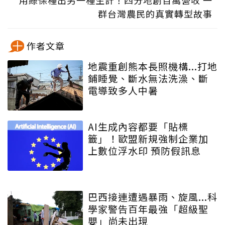
用綠保種出另一種生計！四分地創百萬營收 一
群台灣農民的真實轉型故事
作者文章
地震重創熊本長照機構...打地
鋪睡覺、斷水無法洗澡、斷
電導致多人中暑
AI生成內容都要「貼標
籤」！歐盟新規強制企業加
上數位浮水印 預防假訊息
巴西接連遭遇暴雨、旋風...科
學家警告百年最強「超級聖
嬰」尚未出現