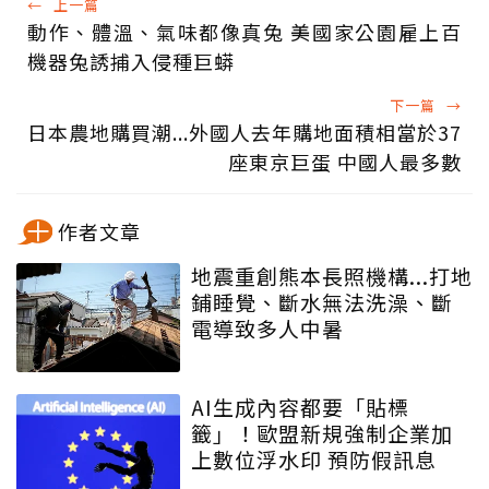
←
上一篇
動作、體溫、氣味都像真兔 美國家公園雇上百
機器兔誘捕入侵種巨蟒
下一篇
→
日本農地購買潮...外國人去年購地面積相當於37
座東京巨蛋 中國人最多數
作者文章
地震重創熊本長照機構...打地
鋪睡覺、斷水無法洗澡、斷
電導致多人中暑
AI生成內容都要「貼標
籤」！歐盟新規強制企業加
上數位浮水印 預防假訊息