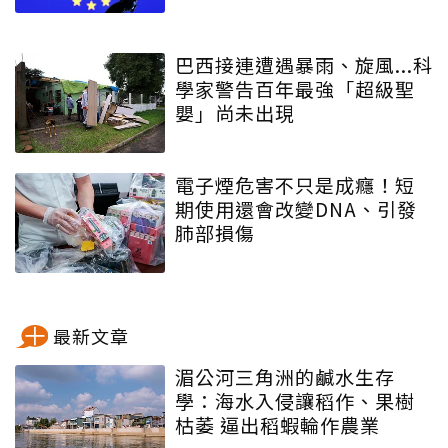
巴西接連遭遇暴雨、旋風...科
學家警告百年最強「超級聖
嬰」尚未出現
電子煙危害不只是成癮！短
期使用還會改變DNA、引發
肺部損傷
最新文章
湄公河三角洲的鹹水生存
學：海水入侵讓稻作、果樹
枯萎 逼出稻蝦輪作農業