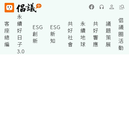
永
倡
客
續
共
永
共
議
ESG
ESG
議
座
好
好
續
好
題
創
新
圈
總
日
社
地
響
策
新
知
活
編
子
會
球
應
展
動
3.0