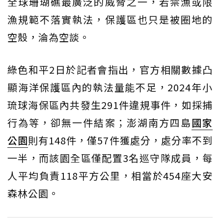
全球珊瑚礁最廣泛的威脅之一，若禁漁或限
漁規範不落實執法，保護區也只是被圈地的
空殼，淪為空談。
綠色和平2日於記者會指出，官方相關數據凸
顯海洋保護區內的執法量能不足，2024年小
琉球海保區內共發生291件違規事件，如採捕
行為等，卻無一件結案；澎湖南方四島
國家
公園
則有148件，僅57件獲處分，處分率不到
一半，而該園全區僅配置3名巡守隊成員，每
人平均負責118平方公里，相當於454座大安
森林公園。