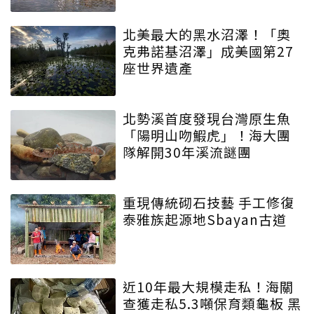
北美最大的黑水沼澤！「奧
克弗諾基沼澤」成美國第27
座世界遺產
北勢溪首度發現台灣原生魚
「陽明山吻鰕虎」！海大團
隊解開30年溪流謎團
重現傳統砌石技藝 手工修復
泰雅族起源地Sbayan古道
近10年最大規模走私！海關
查獲走私5.3噸保育類龜板 黑