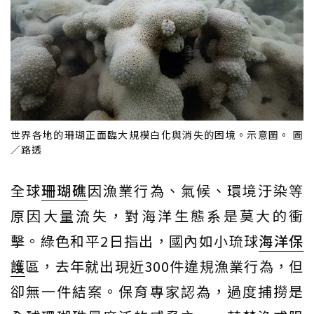
世界各地的珊瑚正面臨大規模白化與消失的困境。示意圖。 圖
／路透
全球
珊瑚礁
因漁業行為、氣候、環境汙染等
原因大量流失，對海洋生態系是莫大的衝
擊。綠色和平2日指出，國內如小琉球
海洋保
護
區，去年就出現近300件違規漁業行為，但
卻無一件結案。保育專家認為，過度捕撈是