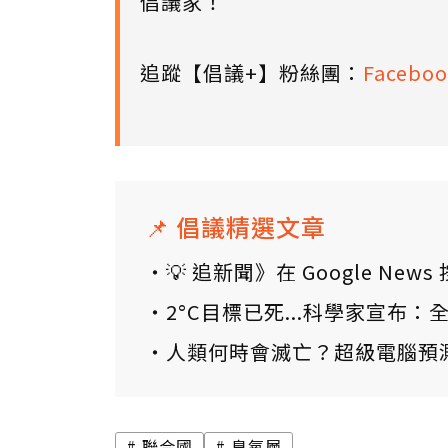
倡議家！
追蹤【倡議+】粉絲團：
Faceboo
📌 倡議精選文章
💡 追新聞》在 Google N
2°C目標已死...科學家宣布
人類何時會滅亡？超級電腦預
聯合國
臭氧層