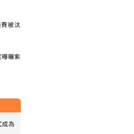
消費被汰
度曝曬紫
式成為