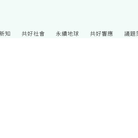
G新知
共好社會
永續地球
共好響應
議題