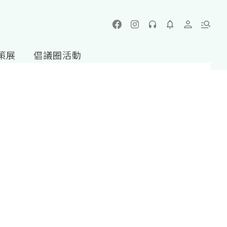
策展
倡議圈活動