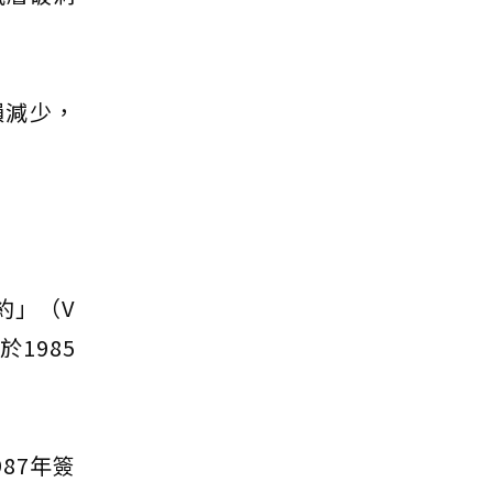
耗損減少，
約」（V
早於1985
987年簽