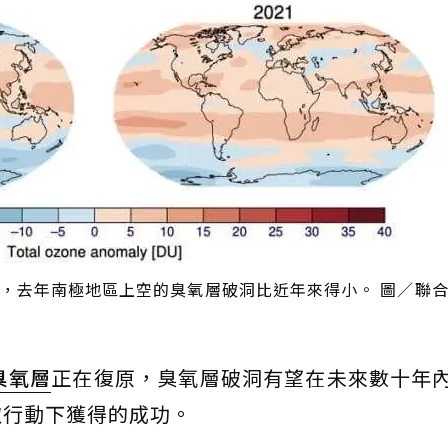
示，去年南極地區上空的臭氧層破洞比近年來得小。 圖／聯
臭氧層
正在復原，臭氧層破洞有望在未來數十年
取行動下獲得的成功。