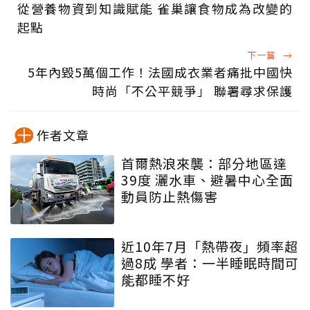
從營養物資到知識賦能 雀巢讓食物成為改變的
起點
下一篇
→
5年內毀5萬個工作！法國成衣業者痛批中國快
時尚「不公平競爭」 聯署尋求保護
作者文章
首爾熱浪來襲：部分地區達
39度 灑水車、避暑中心全面
動員防止熱傷害
近10年7月「熱帶夜」頻率超
過8成 學者：一半睡眠時間可
能都睡不好