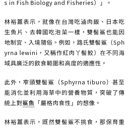
s in Fish Biology and Fisheries）」。
林裕䕒表示，就像在台灣吃滷肉飯、日本吃
生魚片、去韓國吃泡菜一樣，雙髻鯊也能因
地制宜、入境隨俗。例如，路氏雙髻鯊（Sph
yrna lewini，又稱作紅肉丫髻鮫）在不同海
域具廣泛的飲食範圍和高度的適應性。
此外，窄頭雙髻鯊（Sphyrna tiburo）甚至
能消化並利用海草中的營養物質，突破了傳
統上對
鯊魚
「嚴格肉食性」的想像。
林裕䕒表示，既然雙髻鯊不挑食，那保育重