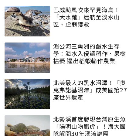
巴威颱風吹來罕見海鳥！
「大水薙」迷航至淡水山
區、虛弱獲救
湄公河三角洲的鹹水生存
學：海水入侵讓稻作、果樹
枯萎 逼出稻蝦輪作農業
北美最大的黑水沼澤！「奧
克弗諾基沼澤」成美國第27
座世界遺產
北勢溪首度發現台灣原生魚
「陽明山吻鰕虎」！海大團
隊解開30年溪流謎團