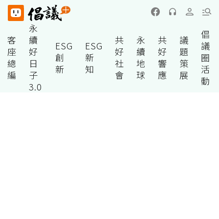
永
倡
客
續
共
永
共
議
ESG
ESG
議
座
好
好
續
好
題
創
新
圈
總
日
社
地
響
策
新
知
活
編
子
會
球
應
展
動
3.0