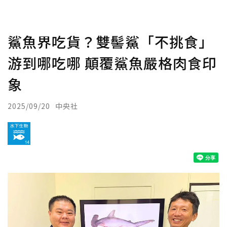
鯊魚界吃貨？雙髻鯊「不挑食」
游到哪吃哪 顛覆鯊魚嚴格肉食印
象
2025/09/20
中央社