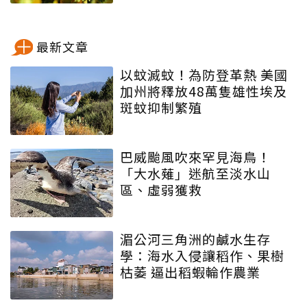
最新文章
以蚊滅蚊！為防登革熱 美國
加州將釋放48萬隻雄性埃及
斑蚊抑制繁殖
巴威颱風吹來罕見海鳥！
「大水薙」迷航至淡水山
區、虛弱獲救
湄公河三角洲的鹹水生存
學：海水入侵讓稻作、果樹
枯萎 逼出稻蝦輪作農業