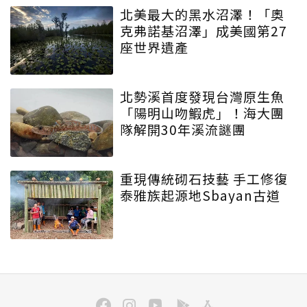
北美最大的黑水沼澤！「奧
克弗諾基沼澤」成美國第27
座世界遺產
北勢溪首度發現台灣原生魚
「陽明山吻鰕虎」！海大團
隊解開30年溪流謎團
重現傳統砌石技藝 手工修復
泰雅族起源地Sbayan古道