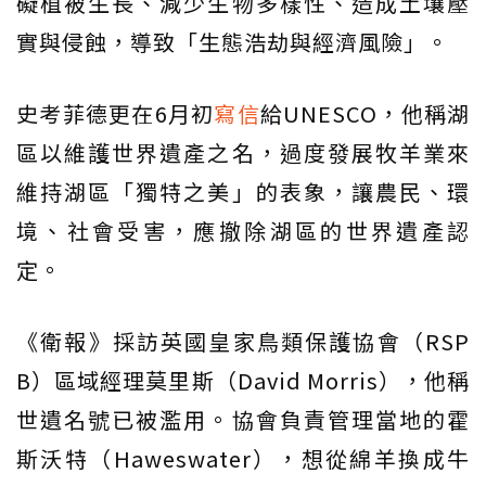
礙植被生長、減少生物多樣性、造成土壤壓
實與侵蝕，導致「生態浩劫與經濟風險」。
史考菲德更在6月初
寫信
給UNESCO，他稱湖
區以維護世界遺產之名，過度發展牧羊業來
維持湖區「獨特之美」的表象，讓農民、環
境、社會受害，應撤除湖區的世界遺產認
定。
《衛報》採訪英國皇家鳥類保護協會（RSP
B）區域經理莫里斯（David Morris），他稱
世遺名號已被濫用。協會負責管理當地的霍
斯沃特（Haweswater），想從綿羊換成牛