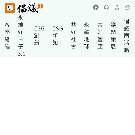
永
倡
客
續
共
永
共
議
ESG
ESG
議
座
好
好
續
好
題
創
新
圈
總
日
社
地
響
策
新
知
活
編
子
會
球
應
展
動
3.0