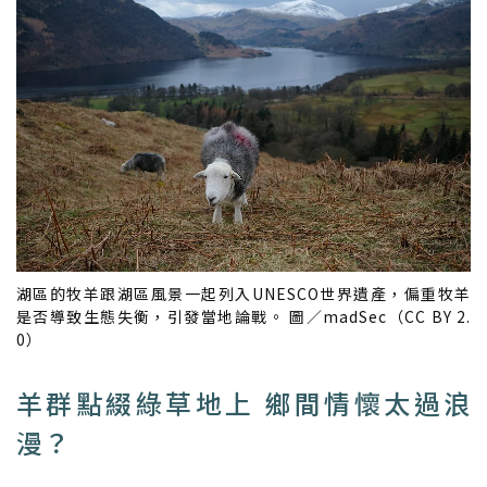
湖區的牧羊跟湖區風景一起列入UNESCO世界遺產，偏重牧羊
是否導致生態失衡，引發當地論戰。 圖／madSec（CC BY 2.
0）
羊群點綴綠草地上 鄉間情懷太過浪
漫？