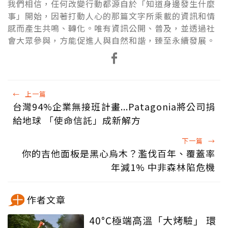
我們相信，任何改變行動都源自於「知道身邊發生什麼
事」開始，因著打動人心的那篇文字所乘載的資訊和情
感而產生共鳴、轉化。唯有資訊公開、普及，並透過社
會大眾參與，方能促進人與自然和諧，臻至永續發展。
←
上一篇
台灣94%企業無接班計畫...Patagonia將公司捐
給地球 「使命信託」成新解方
下一篇
→
你的吉他面板是黑心烏木？濫伐百年、覆蓋率
年減1% 中非森林陷危機
作者文章
40°C極端高溫「大烤驗」 環