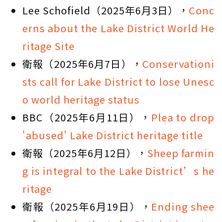
Lee Schofield（2025年6月3日），
Conc
erns about the Lake District World He
ritage Site
衛報（2025年6月7日），
Conservationi
sts call for Lake District to lose Unesc
o world heritage status
BBC（2025年6月11日），
Plea to drop
'abused' Lake District heritage title
衛報（2025年6月12日），
Sheep farmin
g is integral to the Lake District’s he
ritage
衛報（2025年6月19日），
Ending shee