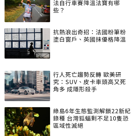
法自行車賽降溫法寶有哪
些？
抗熱浪出奇招：法國粉筆粉
塗白窗戶、英國抹優格降溫
行人死亡趨勢反轉 歐美研
究：SUV、皮卡車頭高又死
角多 成隱形殺手
綠島6年生態監測解鎖22新紀
錄種 台灣狐蝠剩不足10隻恐
區域性滅絕