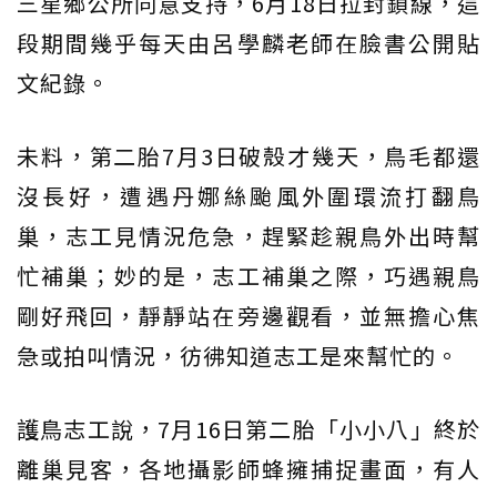
三星鄉公所同意支持，6月18日拉封鎖線，這
段期間幾乎每天由呂學麟老師在臉書公開貼
文紀錄。
未料，第二胎7月3日破殼才幾天，鳥毛都還
沒長好，遭遇丹娜絲颱風外圍環流打翻鳥
巢，志工見情況危急，趕緊趁親鳥外出時幫
忙補巢；妙的是，志工補巢之際，巧遇親鳥
剛好飛回，靜靜站在旁邊觀看，並無擔心焦
急或拍叫情況，彷彿知道志工是來幫忙的。
護鳥志工說，7月16日第二胎「小小八」終於
離巢見客，各地攝影師蜂擁捕捉畫面，有人