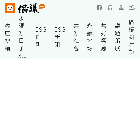
永
倡
客
續
共
永
共
議
ESG
ESG
議
座
好
好
續
好
題
創
新
圈
總
日
社
地
響
策
新
知
活
編
子
會
球
應
展
動
3.0