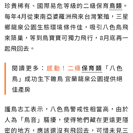
珍貴稀有、國際易危等級的二級保育
鳥類
。
每年4月從東南亞婆羅洲飛來台灣繁殖，三星
鄉龍泉公園生態環境條件佳，吸引八色鳥飛
來築巢，等到鳥寶寶可獨力飛行，8月底再一
起飛回去。
閱讀更多：
感動！二級
保育類
「八色
鳥」成功生下雛鳥 宜蘭龍泉公園提供絕
佳產房
護鳥志工表示，八色鳥警戒性相當高，由於
人為「鳥音」騷擾，使得牠們藏在更遠更隱
密的地方，應該還沒有飛回去，可惜未見三