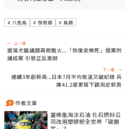
八色鳥
保育類
鳥類
←
上一篇
遊蕩犬貓議題再掀戰火...「恢復安樂死」提案附
議成案 引發正反激辯
下一篇
→
連續3年創新高...日本7月平均氣溫又破紀錄 兵
庫41.2度更寫下觀測史新頁
作者文章
當綠能淘汰石油 化石燃料公
司改用塑膠把全世界「碳鎖
定」？