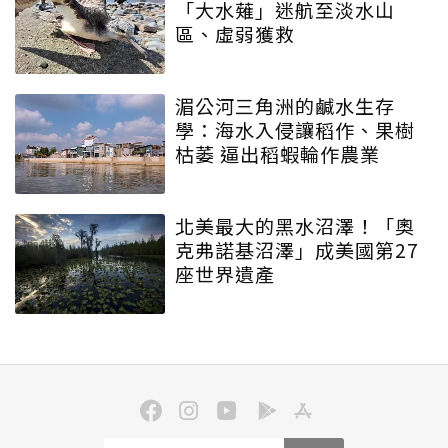
「大水薙」迷航至淡水山
區、虛弱獲救
湄公河三角洲的鹹水生存
學：海水入侵讓稻作、果樹
枯萎 逼出稻蝦輪作農業
北美最大的黑水沼澤！「奧
克弗諾基沼澤」成美國第27
座世界遺產