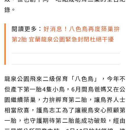
錄。
閱讀更多：
好消息！八色鳥再度築巢拚
第2胎 宜蘭龍泉公園緊急封閉杜絕干擾
龍泉公園飛來二級保育「八色鳥」，今年不
但產下第一胎4隻小鳥，6月間鳥爸媽又在公
園繼續築巢，力拚孵育第二胎，讓鳥界人士
相當欣喜，護鳥志工為了讓親鳥安心照顧第
一胎，也守護期待第二胎能成功破殼，經由