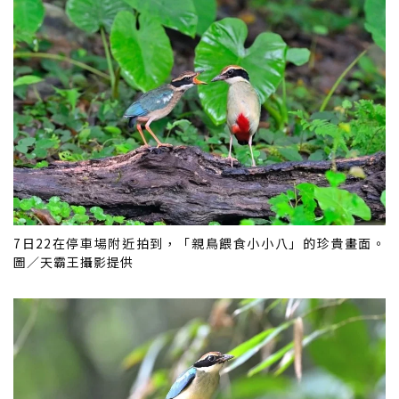
7日22在停車場附近拍到，「親鳥餵食小小八」的珍貴畫面。
圖／天霸王攝影提供