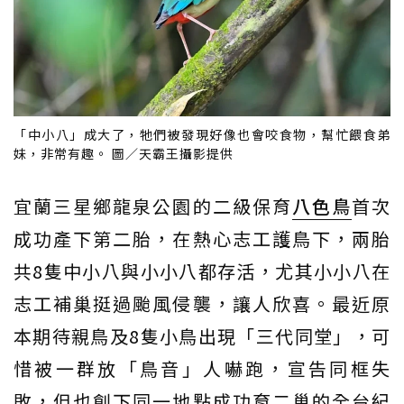
「中小八」成大了，牠們被發現好像也會咬食物，幫忙餵食弟
妹，非常有趣。 圖／天霸王攝影提供
宜蘭三星鄉龍泉公園的二級保育
八色鳥
首次
成功產下第二胎，在熱心志工護鳥下，兩胎
共8隻中小八與小小八都存活，尤其小小八在
志工補巢挺過颱風侵襲，讓人欣喜。最近原
本期待親鳥及8隻小鳥出現「三代同堂」，可
惜被一群放「鳥音」人嚇跑，宣告同框失
敗，但也創下同一地點成功育二巢的全台紀