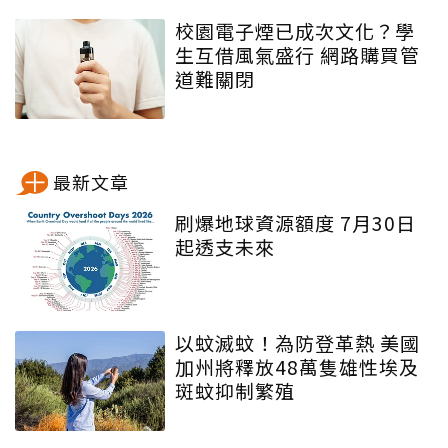
校園電子煙已成次文化？學
生互借風氣盛行 網路購買管
道難關閉
最新文章
刷爆地球資源額度 7月30日
起透支未來
以蚊滅蚊！為防登革熱 美國
加州將釋放48萬隻雄性埃及
斑蚊抑制繁殖