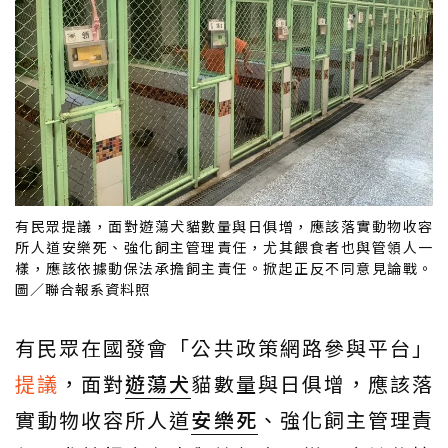
有民眾提議，面對遊蕩犬貓數量與日俱增，應該落實動物收容
所人道安樂死、強化飼主管理責任，尤其餵食者也與管領人一
樣，應該依據動保法承擔飼主責任。掀起正反不同意見論戰。
圖／聯合報系資料照
有民眾在國發會「公共政策網路參與平台」
提議
，面對
遊蕩犬
貓數量與日俱增，應該落
實動物收容所人道
安樂死
、強化飼主管理責