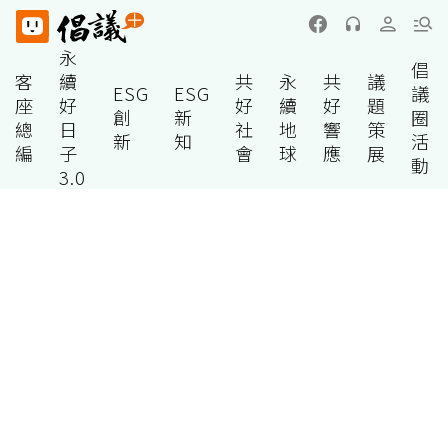
永
倡
客
續
共
永
共
議
ESG
ESG
議
座
好
好
續
好
題
創
新
圈
總
日
社
地
響
策
新
知
活
編
子
會
球
應
展
動
3.0