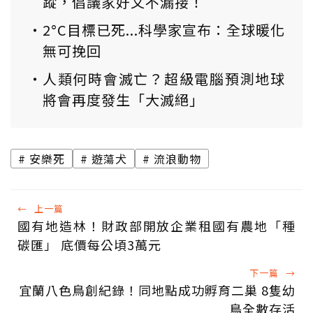
蹤，倡議家好文不漏接！
2°C目標已死...科學家宣布：全球暖化
無可挽回
人類何時會滅亡？超級電腦預測地球
將會再度發生「大滅絕」
安樂死
遊蕩犬
流浪動物
←
上一篇
國有地造林！財政部開放企業租國有農地「種
碳匯」 底價每公頃3萬元
下一篇
→
宜蘭八色鳥創紀錄！同地點成功孵育二巢 8隻幼
鳥全數存活