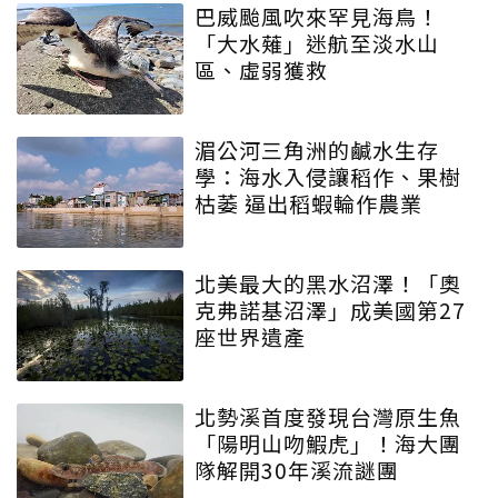
巴威颱風吹來罕見海鳥！
「大水薙」迷航至淡水山
區、虛弱獲救
湄公河三角洲的鹹水生存
學：海水入侵讓稻作、果樹
枯萎 逼出稻蝦輪作農業
北美最大的黑水沼澤！「奧
克弗諾基沼澤」成美國第27
座世界遺產
北勢溪首度發現台灣原生魚
「陽明山吻鰕虎」！海大團
隊解開30年溪流謎團